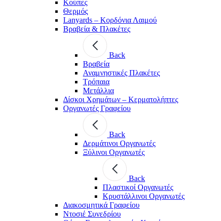
Κούπες
Θερμός
Lanyards – Kορδόνια Λαιμού
Βραβεία & Πλακέτες
Back
Βραβεία
Αναμνηστικές Πλακέτες
Τρόπαια
Μετάλλια
Δίσκοι Χρημάτων – Κερματολήπτες
Οργανωτές Γραφείου
Back
Δερμάτινοι Οργανωτές
Ξύλινοι Οργανωτές
Back
Πλαστικοί Οργανωτές
Κρυστάλλινοι Οργανωτές
Διακοσμητικά Γραφείου
Ντοσιέ Συνεδρίου