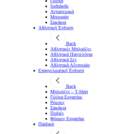
Γιλέκα
Softshells
Αντιανεμικά
Μπουφάν
Σακάκια
Αθλητική Ένδυση
Back
Aθλητικές Μπλούζες
Αθλητικά Παντελόνια
Αθλητικά Σετ
Αθλητικά Αξεσουάρ
Επαγγελματική Ένδυση
Back
Μπλούζες – T-Shirt
Γιλέκα Εργασίας
Ρόμπες
Σακάκια
Ποδιές
Φόρμες Εργασίας
Παιδικά