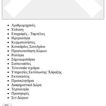
Αριθμομηχανές
Ένδυση
Επιγραφές - Ταμπέλες
Ημερολόγια
Κερματολήπτες
Κονκάρδες Συνεδρίου
Προσωποπίηση δώρων
Ρολόγια
Σημειωματάρια
Συσκευασίες
Τελευταία τεμάχια
Υπηρεσίες Εκτύπωσης/ Χάραξης
Εκτυπώσεις
Προσκλητήρια
Διαφημιστικά Δώρα
Τεχνολογία
Προσφορές
Σετ Δώρων