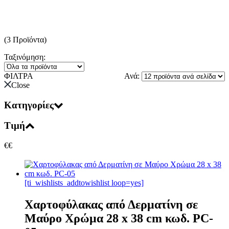
(3 Προϊόντα)
Ταξινόμηση:
ΦΙΛΤΡΑ
Ανά:
Close
Κατηγορίες
Τιμή
€
€
[ti_wishlists_addtowishlist loop=yes]
Χαρτοφύλακας από Δερματίνη σε
Μαύρο Χρώμα 28 x 38 cm κωδ. PC-