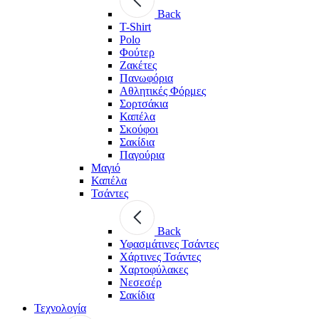
Back
T-Shirt
Polo
Φούτερ
Ζακέτες
Πανωφόρια
Αθλητικές Φόρμες
Σορτσάκια
Καπέλα
Σκούφοι
Σακίδια
Παγούρια
Μαγιό
Καπέλα
Τσάντες
Back
Υφασμάτινες Τσάντες
Χάρτινες Τσάντες
Χαρτοφύλακες
Νεσεσέρ
Σακίδια
Τεχνολογία