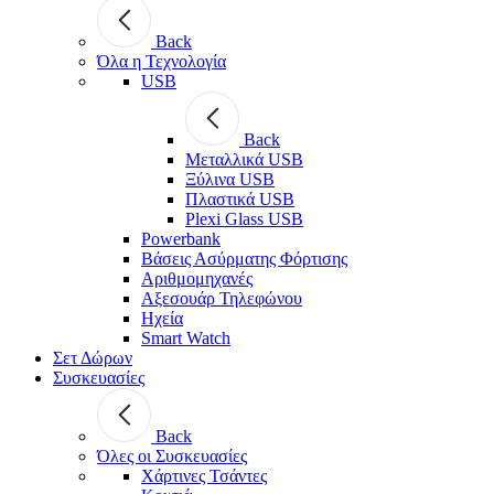
Back
Όλα η Τεχνολογία
USB
Back
Μεταλλικά USB
Ξύλινα USB
Πλαστικά USB
Plexi Glass USB
Powerbank
Βάσεις Ασύρματης Φόρτισης
Αριθμομηχανές
Αξεσουάρ Τηλεφώνου
Ηχεία
Smart Watch
Σετ Δώρων
Συσκευασίες
Back
Όλες οι Συσκευασίες
Χάρτινες Τσάντες