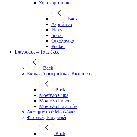
Σημειωματάρια
Back
Δερμάτινα
Flexy
Spiral
Οικολογικά
Pocket
Επιγραφές – Ταμπέλες
Back
Ειδικές Διαφημιστικές Κατασκευές
Back
Μοντέλα Cups
Μοντέλα Γύρου
Μοντέλα Παγωτών
Διαφημιστικά Μπαλόνια
Φωτεινές Επιγραφές
Back