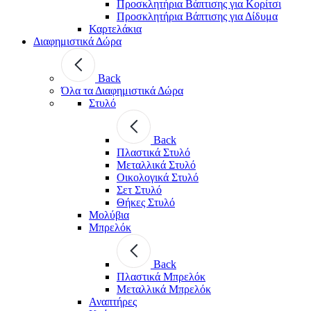
Προσκλητήρια Βάπτισης για Κορίτσι
Προσκλητήρια Βάπτισης για Δίδυμα
Καρτελάκια
Διαφημιστικά Δώρα
Back
Όλα τα Διαφημιστικά Δώρα
Στυλό
Back
Πλαστικά Στυλό
Μεταλλικά Στυλό
Οικολογικά Στυλό
Σετ Στυλό
Θήκες Στυλό
Μολύβια
Μπρελόκ
Back
Πλαστικά Μπρελόκ
Μεταλλικά Μπρελόκ
Αναπτήρες