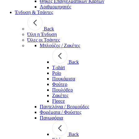
Θήκες Επαγγελματικών Καρτών
Αριθμομηχανές
Ένδυση & Τσάντες
Back
Όλη η Ένδυση
Όλες οι Τσάντες
Μπλούζες / Ζακέτες
Back
T-shirt
Polo
Πουκάμισα
Φούτερ
Πουλόβερ
Ζακέτες
Fleece
Παντελόνια / Βερμούδες
Φορέματα / Φούστες
Πανωφόρια
Back