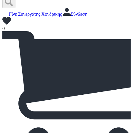
Γίνε Συνεργάτης Χονδρικής
Σύνδεση
0