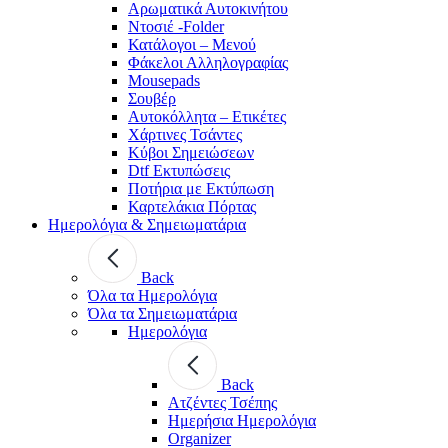
Αρωματικά Αυτοκινήτου
Ντοσιέ -Folder
Κατάλογοι – Μενού
Φάκελοι Αλληλογραφίας
Mousepads
Σουβέρ
Αυτοκόλλητα – Ετικέτες
Χάρτινες Τσάντες
Κύβοι Σημειώσεων
Dtf Εκτυπώσεις
Ποτήρια με Εκτύπωση
Καρτελάκια Πόρτας
Ημερολόγια & Σημειωματάρια
Back
Όλα τα Ημερολόγια
Όλα τα Σημειωματάρια
Ημερολόγια
Back
Ατζέντες Τσέπης
Ημερήσια Ημερολόγια
Organizer