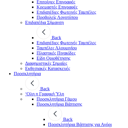
Επιτοίχιες Επιγραφές
Κρεμαστές Επιγραφές
Επιδαπέδιες Φωτεινές Ταμπέλες
Προβολείς Λογοτύπου
Επιδαπέδια Σήμανση
Back
Επιδαπέδιες Φωτεινές Ταμπέλες
Ταμπέλες Αλουμινίου
Πλαστικές Πινακίδες
Είδη Οριοθέτησης
Διαφημιστικές Σημαίες
Εκθεσιακές Κατασκευές
Προσκλητήρια
Back
‘Ολη η Γραφική Ύλη
Προσκλητήρια Γάμου
Προσκλητήρια Βάπτισης
Back
Προσκλητήρια Βάπτισης για Αγόρι