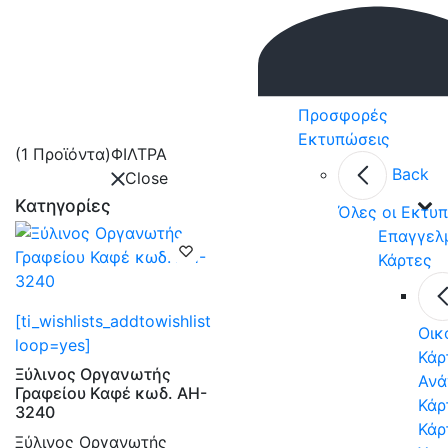
Προσφορές
Εκτυπώσεις
(1 Προϊόντα)
ΦΙΛΤΡΑ
Back
Close
Κατηγορίες
Όλες οι Εκτυ
Επαγγελ
Κάρτες
[ti_wishlists_addtowishlist
Οικ
loop=yes]
Κάρ
Ξύλινος Οργανωτής
Ανά
Γραφείου Καφέ κωδ. AH-
Κάρ
3240
Κάρ
Ξύλινος Οργανωτής