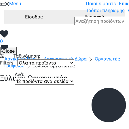
x
Menu
Ποιοί είμαστε
Επικ
Τρόποι πληρωμής
Είσοδος
Εγγραφή
0
Close
Ταξινόμηση:
Αρχική σελίδα
Διαφημιστικά Δώρα
Οργανωτές
Filters
Γραφείου
Ξύλινοι Οργανωτές
Ανά:
Ξύλινοι Οργανωτές