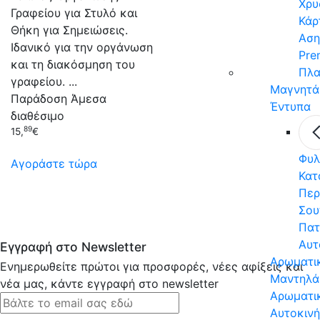
Χρυ
Γραφείου για Στυλό και
Κάρ
Θήκη για Σημειώσεις.
Αση
Ιδανικό για την οργάνωση
Pre
και τη διακόσμηση του
Πλα
γραφείου. ...
Μαγνητά
Παράδοση
Άμεσα
Έντυπα
διαθέσιμο
89
15,
€
Φυλ
Αγοράστε τώρα
Κατ
Περ
Σου
Πατ
Αυτ
Εγγραφή στο Newsletter
Αρωματι
Ενημερωθείτε πρώτοι για προσφορές, νέες αφίξεις και
Μαντηλά
νέα μας, κάντε εγγραφή στο newsletter
Αρωματι
Αυτοκιν