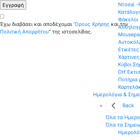
Ντοσιέ -
Κατάλογο
Φάκελοι
Έχω διαβάσει και αποδέχομαι
'Όρους Χρήσης
και την
Αλληλογ
Πολιτική Απορρήτου
" της ιστοσελίδας.
Mousepa
Αυτοκόλ
Ετικέτες
Χάρτινες
Κύβοι Σ
Dtf Εκτυ
Ποτήρια
Καρτελά
Ημερολόγια & Σημε
Back
Όλα τα Ημερο
Όλα τα Σημει
Ημερολό