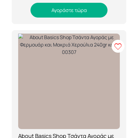
Αγοράστε τώρα
About Basics Shop Τσάντα Αγοράς με
[ti_wishlists_addtowishlist loop=yes]