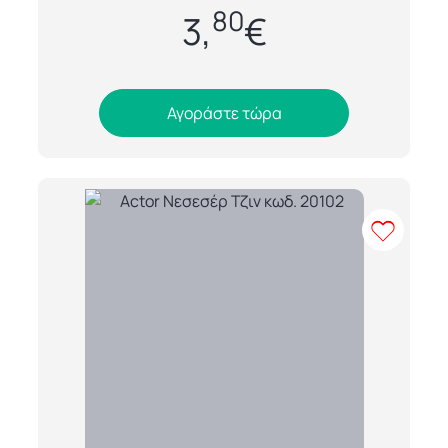
80
00308), σχεδιασμένο για να καλύπτει όλες
3,
€
τ...
Αγοράστε τώρα