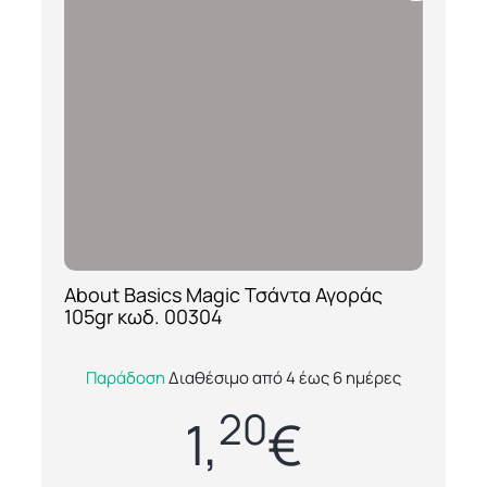
About Basics Magic Τσάντα Αγοράς
[ti_wishlists_addtowishlist loop=yes]
105gr κωδ. 00304
Η About Basics Magic 00304 είναι μια
Παράδοση
Διαθέσιμο από 4 έως 6 ημέρες
πρακτική και ανθεκτική υφασμάτινη τσάντα
20
αγοράς μικρού μεγέθους, κατασκευασμένη
1,
€
από...