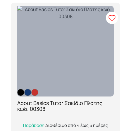
About Basics Tutor Σακίδιο Πλάτης
[ti_wishlists_addtowishlist loop=yes]
κωδ. 00308
Ανακαλύψτε το πρακτικό και εργονομικό
Παράδοση
Διαθέσιμο από 4 έως 6 ημέρες
About Basics Tutor Σακίδιο Πλάτης (κωδ.