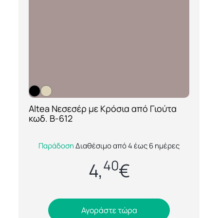
Altea Νεσεσέρ με Κρόσια από Γιούτα
[ti_wishlists_addtowishlist loop=yes]
κωδ. B-612
Το Altea Νεσεσέρ με Κρόσια από Γιούτα κωδ.
Παράδοση
Διαθέσιμο από 4 έως 6 ημέρες
B-612 συνδυάζει φυσικά υλικά με μοντέρνα
40
αισθητική, προσφέροντας έναν ιδανικό...
4,
€
Αγοράστε τώρα