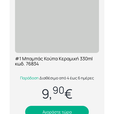
#1 Μπαμπάς Κούπα Κεραμική 330ml
[ti_wishlists_addtowishlist loop=yes]
κωδ. 76834
Δείξτε την αγάπη και την εκτίμησή σας με
Παράδοση
Διαθέσιμο από 4 έως 6 ημέρες
την πιο τρυφερή και χιουμοριστική κούπα
90
για τον μπαμπά! Η #1 Μπαμπάς Κούπα Κερ...
9,
€
Αγοράστε τώρα