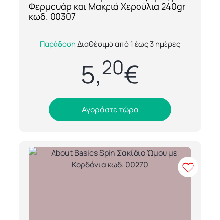
Φερμουάρ και Μακριά Χερούλια 240gr
κωδ. 00307
Η About Basics Shop 00307 είναι μια
Παράδοση
Διαθέσιμο από 1 έως 3 ημέρες
premium τσάντα αγοράς με φερμουάρ,
20
κατασκευασμένη από ανθεκτικό ύφασμα
5,
€
240gr, ιδανικ...
Αγοράστε τώρα