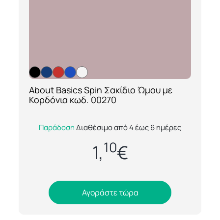
About Basics Spin Σακίδιο Ώμου με
[ti_wishlists_addtowishlist loop=yes]
Κορδόνια κωδ. 00270
Το Spin σακίδιο ώμου τύπου πουγκί της
Παράδοση
Διαθέσιμο από 4 έως 6 ημέρες
σειράς About Basics συνδυάζει απλότητα,
10
λειτουργικότητα και εργονομικό
1,
€
σχεδιασμό....
Αγοράστε τώρα