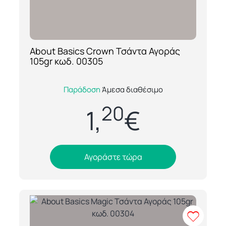
About Basics Crown Τσάντα Αγοράς
[ti_wishlists_addtowishlist loop=yes]
105gr κωδ. 00305
Η About Basics Crown 00305 είναι μία
Παράδοση
Άμεσα διαθέσιμο
ανθεκτική και πρακτική τσάντα αγοράς από
20
ύφασμα 105gr, ιδανική για καθημερινή
1,
€
χρήση...
Αγοράστε τώρα