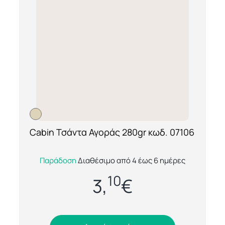
Cabin Τσάντα Αγοράς 280gr κωδ. 07106
[ti_wishlists_addtowishlist loop=yes]
Η Cabin 07106 είναι μία κομψή και
Παράδοση
Διαθέσιμο από 4 έως 6 ημέρες
ανθεκτική υφασμάτινη τσάντα αγοράς από
10
100% βαμβάκι, ιδανική για καθημερινή
3,
€
χρήση, επα...