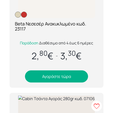
Beta Νεσεσέρ Ανακυκλωμένο κωδ.
[ti_wishlists_addtowishlist loop=yes]
23117
Το Beta Νεσεσέρ Ανακυκλωμένο κωδ. 23117
Παράδοση
Διαθέσιμο από 4 έως 6 ημέρες
είναι η ιδανική λύση για όσους αναζητούν
80
30
πρακτικότητα, στυλ και περιβαλλοντική σ...
2,
€
3,
€
–
Αγοράστε τώρα