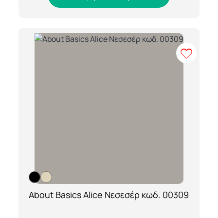
About Basics Alice Νεσεσέρ κωδ. 00309
[ti_wishlists_addtowishlist loop=yes]
Το Νεσεσέρ με κωδ. 00309 είναι η ιδανική