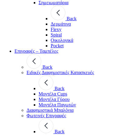
Σημειωματάρια
Back
Δερμάτινα
Flexy
Spiral
Οικολογικά
Pocket
Επιγραφές – Ταμπέλες
Back
Ειδικές Διαφημιστικές Κατασκευές
Back
Μοντέλα Cups
Μοντέλα Γύρου
Μοντέλα Παγωτών
Διαφημιστικά Μπαλόνια
Φωτεινές Επιγραφές
Back