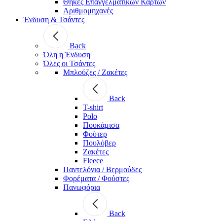
Θήκες Επαγγελματικών Καρτών
Αριθμομηχανές
Ένδυση & Τσάντες
Back
Όλη η Ένδυση
Όλες οι Τσάντες
Μπλούζες / Ζακέτες
Back
T-shirt
Polo
Πουκάμισα
Φούτερ
Πουλόβερ
Ζακέτες
Fleece
Παντελόνια / Βερμούδες
Φορέματα / Φούστες
Πανωφόρια
Back