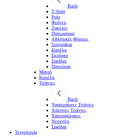
Back
T-Shirt
Polo
Φούτερ
Ζακέτες
Πανωφόρια
Αθλητικές Φόρμες
Σορτσάκια
Καπέλα
Σκούφοι
Σακίδια
Παγούρια
Μαγιό
Καπέλα
Τσάντες
Back
Υφασμάτινες Τσάντες
Χάρτινες Τσάντες
Χαρτοφύλακες
Νεσεσέρ
Σακίδια
Τεχνολογία