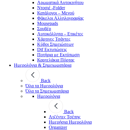
Αρωματικά Αυτοκινήτου
Ντοσιέ -Folder
Κατάλογοι – Μενού
Φάκελοι Αλληλογραφίας
Mousepads
Σουβέρ
Αυτοκόλλητα – Ετικέτες
Χάρτινες Τσάντες
Κύβοι Σημειώσεων
Dtf Εκτυπώσεις
Ποτήρια με Εκτύπωση
Καρτελάκια Πόρτας
Ημερολόγια & Σημειωματάρια
Back
Όλα τα Ημερολόγια
Όλα τα Σημειωματάρια
Ημερολόγια
Back
Ατζέντες Τσέπης
Ημερήσια Ημερολόγια
Organizer