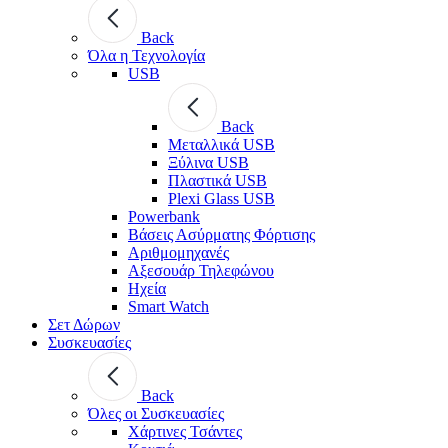
Back
Όλα η Τεχνολογία
USB
Back
Μεταλλικά USB
Ξύλινα USB
Πλαστικά USB
Plexi Glass USB
Powerbank
Βάσεις Ασύρματης Φόρτισης
Αριθμομηχανές
Αξεσουάρ Τηλεφώνου
Ηχεία
Smart Watch
Σετ Δώρων
Συσκευασίες
Back
Όλες οι Συσκευασίες
Χάρτινες Τσάντες