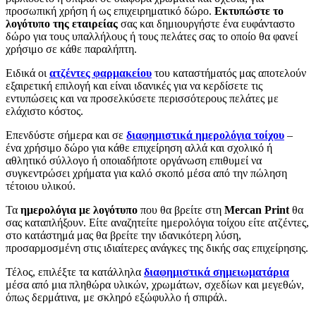
προσωπική χρήση ή ως επιχειρηματικό δώρο.
Εκτυπώστε το
λογότυπο της εταιρείας
σας και δημιουργήστε ένα ευφάνταστο
δώρο για τους υπαλλήλους ή τους πελάτες σας το οποίο θα φανεί
χρήσιμο σε κάθε παραλήπτη.
Ειδικά οι
ατζέντες φαρμακείου
του καταστήματός μας αποτελούν
εξαιρετική επιλογή και είναι ιδανικές για να κερδίσετε τις
εντυπώσεις και να προσελκύσετε περισσότερους πελάτες με
ελάχιστο κόστος.
Επενδύστε σήμερα και σε
διαφημιστικά ημερολόγια τοίχου
–
ένα χρήσιμο δώρο για κάθε επιχείρηση αλλά και σχολικό ή
αθλητικό σύλλογο ή οποιαδήποτε οργάνωση επιθυμεί να
συγκεντρώσει χρήματα για καλό σκοπό μέσα από την πώληση
τέτοιου υλικού.
Τα
ημερολόγια με λογότυπο
που θα βρείτε στη
Mercan
Print
θα
σας καταπλήξουν. Είτε αναζητείτε ημερολόγια τοίχου είτε ατζέντες,
στο κατάστημά μας θα βρείτε την ιδανικότερη λύση,
προσαρμοσμένη στις ιδιαίτερες ανάγκες της δικής σας επιχείρησης.
Τέλος, επιλέξτε τα κατάλληλα
διαφημιστικά σημειωματάρια
μέσα από μια πληθώρα υλικών, χρωμάτων, σχεδίων και μεγεθών,
όπως δερμάτινα, με σκληρό εξώφυλλο ή σπιράλ.