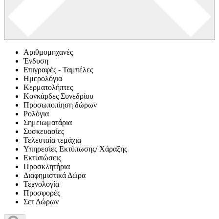
Αριθμομηχανές
Ένδυση
Επιγραφές - Ταμπέλες
Ημερολόγια
Κερματολήπτες
Κονκάρδες Συνεδρίου
Προσωποπίηση δώρων
Ρολόγια
Σημειωματάρια
Συσκευασίες
Τελευταία τεμάχια
Υπηρεσίες Εκτύπωσης/ Χάραξης
Εκτυπώσεις
Προσκλητήρια
Διαφημιστικά Δώρα
Τεχνολογία
Προσφορές
Σετ Δώρων