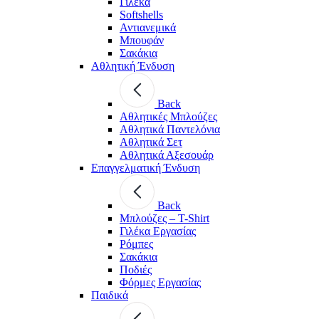
Γιλέκα
Softshells
Αντιανεμικά
Μπουφάν
Σακάκια
Αθλητική Ένδυση
Back
Aθλητικές Μπλούζες
Αθλητικά Παντελόνια
Αθλητικά Σετ
Αθλητικά Αξεσουάρ
Επαγγελματική Ένδυση
Back
Μπλούζες – T-Shirt
Γιλέκα Εργασίας
Ρόμπες
Σακάκια
Ποδιές
Φόρμες Εργασίας
Παιδικά