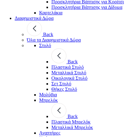
Προσκλητήρια Βάπτισης για Κορίτσι
Προσκλητήρια Βάπτισης για Δίδυμα
Καρτελάκια
Διαφημιστικά Δώρα
Back
Όλα τα Διαφημιστικά Δώρα
Στυλό
Back
Πλαστικά Στυλό
Μεταλλικά Στυλό
Οικολογικά Στυλό
Σετ Στυλό
Θήκες Στυλό
Μολύβια
Μπρελόκ
Back
Πλαστικά Μπρελόκ
Μεταλλικά Μπρελόκ
Αναπτήρες