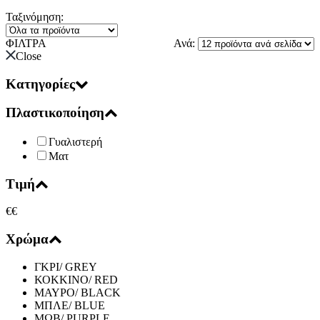
Ταξινόμηση:
ΦΙΛΤΡΑ
Ανά:
Close
Κατηγορίες
Πλαστικοποίηση
Γυαλιστερή
Ματ
Τιμή
€
€
Χρώμα
ΓΚΡΙ/ GREY
ΚΟΚΚΙΝΟ/ RED
ΜΑΥΡΟ/ BLACK
ΜΠΛΕ/ BLUE
ΜΩΒ/ PURPLE