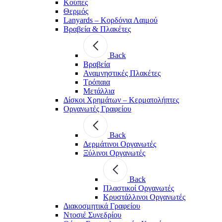
Κούπες
Θερμός
Lanyards – Kορδόνια Λαιμού
Βραβεία & Πλακέτες
Back
Βραβεία
Αναμνηστικές Πλακέτες
Τρόπαια
Μετάλλια
Δίσκοι Χρημάτων – Κερματολήπτες
Οργανωτές Γραφείου
Back
Δερμάτινοι Οργανωτές
Ξύλινοι Οργανωτές
Back
Πλαστικοί Οργανωτές
Κρυστάλλινοι Οργανωτές
Διακοσμητικά Γραφείου
Ντοσιέ Συνεδρίου