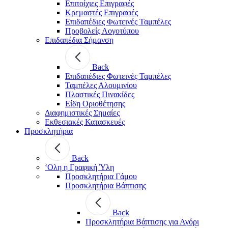
Επιτοίχιες Επιγραφές
Κρεμαστές Επιγραφές
Επιδαπέδιες Φωτεινές Ταμπέλες
Προβολείς Λογοτύπου
Επιδαπέδια Σήμανση
Back
Επιδαπέδιες Φωτεινές Ταμπέλες
Ταμπέλες Αλουμινίου
Πλαστικές Πινακίδες
Είδη Οριοθέτησης
Διαφημιστικές Σημαίες
Εκθεσιακές Κατασκευές
Προσκλητήρια
Back
‘Ολη η Γραφική Ύλη
Προσκλητήρια Γάμου
Προσκλητήρια Βάπτισης
Back
Προσκλητήρια Βάπτισης για Αγόρι