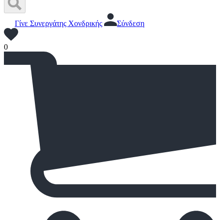
Γίνε Συνεργάτης Χονδρικής
Σύνδεση
0