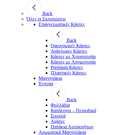
Back
Όλες οι Εκτυπώσεις
Επαγγελματικές Κάρτες
Back
Οικονομικές Κάρτες
Ανάγλυφες Κάρτες
Κάρτες με Χρυσοτυπία
Κάρτες με Ασημοτυπία
Premium Κάρτες
Πλαστικές Κάρτες
Μαγνητάκια
Έντυπα
Back
Φυλλάδια
Κατάλογοι – Περιοδικά
Σουπλά
Αφίσες
Πατάκια Αυτοκινήτων
Αρωματικά Μαντηλάκια