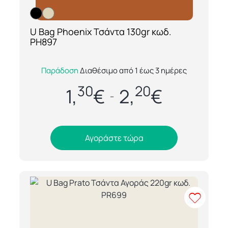
U Bag Phoenix Τσάντα 130gr κωδ.
[ti_wishlists_addtowishlist loop=yes]
PH897
Η U Bag Phoenix είναι μία ελαφριά και
Παράδοση
Διαθέσιμο από 1 έως 3 ημέρες
πρακτική τσάντα αγοράς 130gr, ιδανική για
30
20
καθημερινή χρήση αλλά και για εταιρικές...
1,
€
2,
€
–
Αγοράστε τώρα