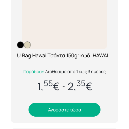
U Bag Hawai Τσάντα 150gr κωδ. HAWAI
[ti_wishlists_addtowishlist loop=yes]
Η U Bag Hawai είναι μια ανθεκτική και
Παράδοση
Διαθέσιμο από 1 έως 3 ημέρες
κομψή τσάντα αγοράς 150gr, σχεδιασμένη
55
35
για καθημερινή χρήση και επαγγελματικές
1,
€
2,
€
–
προ...
Αγοράστε τώρα