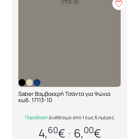
Saber Βαμβακερή Τσάντα για Ψώνια
[ti_wishlists_addtowishlist loop=yes]
κωδ. 17113-10
Η Saber 17113-10 είναι μια ανθεκτική και
Παράδοση
Διαθέσιμο από 1 έως 6 ημέρες
κομψή τσάντα για ψώνια από 100% βαμβάκι,
60
00
με ύφασμα υψηλής πυκνότητας 280g/m², π...
4,
€
6,
€
–