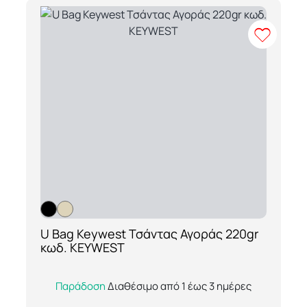
U Bag Keywest Τσάντας Αγοράς 220gr
[ti_wishlists_addtowishlist loop=yes]
κωδ. KEYWEST
Η U Bag Keywest είναι μία κομψή και
Παράδοση
Διαθέσιμο από 1 έως 3 ημέρες
εξαιρετικά ανθεκτική τσάντα αγοράς από