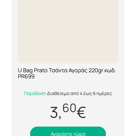
U Bag Prato Τσάντα Αγοράς 220gr κωδ.
[ti_wishlists_addtowishlist loop=yes]
PR699
Η U Bag Prato είναι μία ποιοτική και
Παράδοση
Διαθέσιμο από 4 έως 6 ημέρες
ανθεκτική τσάντα αγοράς από 100%
60
βαμβάκι, με βάρος υφάσματος 220g/m²,
3,
€
σχεδιασμένη γ...
Αγοράστε τώρα