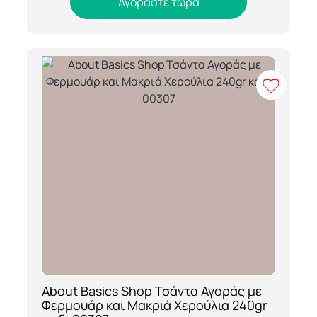
Αγοράστε τώρα
About Basics Shop Τσάντα Αγοράς με
[ti_wishlists_addtowishlist loop=yes]
Φερμουάρ και Μακριά Χερούλια 240gr