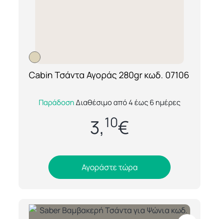
Cabin Τσάντα Αγοράς 280gr κωδ. 07106
[ti_wishlists_addtowishlist loop=yes]
Η Cabin 07106 είναι μία κομψή και
Παράδοση
Διαθέσιμο από 4 έως 6 ημέρες
ανθεκτική υφασμάτινη τσάντα αγοράς από
10
100% βαμβάκι, ιδανική για καθημερινή
3,
€
χρήση, επα...
Αγοράστε τώρα