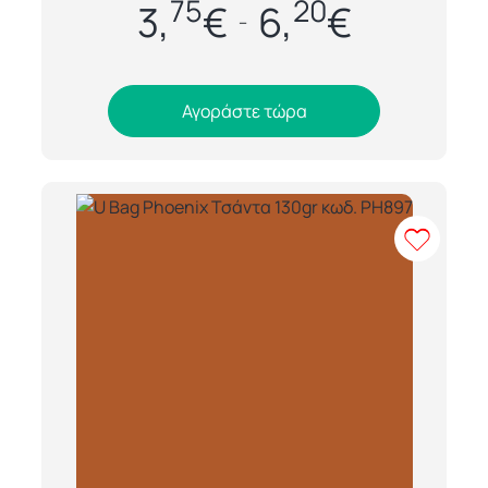
75
20
100% βαμβάκι 220gr, ιδανική για
3,
€
6,
€
–
επαγγελματική...
Αγοράστε τώρα