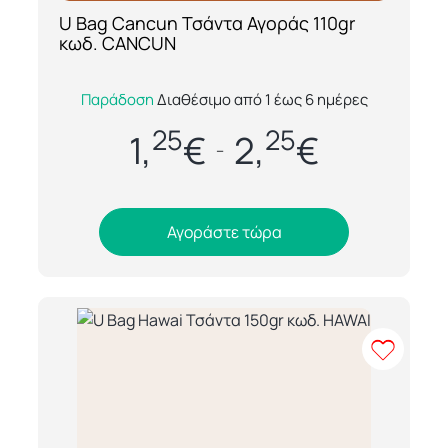
U Bag Cancun Τσάντα Αγοράς 110gr
[ti_wishlists_addtowishlist loop=yes]
κωδ. CANCUN
Η U Bag Cancun είναι μία ελαφριά και
Παράδοση
Διαθέσιμο από 1 έως 6 ημέρες
πρακτική τσάντα αγοράς 110gr, ιδανική για
25
25
καθημερινή χρήση αλλά και για εταιρικές
1,
€
2,
€
–
ή...
Αγοράστε τώρα