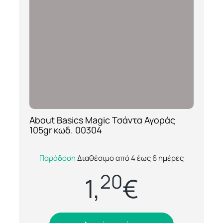
About Basics Magic Τσάντα Αγοράς
[ti_wishlists_addtowishlist loop=yes]
105gr κωδ. 00304
Η About Basics Magic 00304 είναι μια
Παράδοση
Διαθέσιμο από 4 έως 6 ημέρες
πρακτική και ανθεκτική υφασμάτινη τσάντα
20
αγοράς μικρού μεγέθους, κατασκευασμένη
1,
€
από...