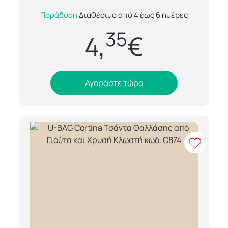
Η U Bag Siena είναι μία ποιοτική και
Παράδοση
Διαθέσιμο από 4 έως 6 ημέρες
ανθεκτική τσάντα αγοράς από 100%
35
βαμβάκι, με βάρος υφάσματος 220g/m²,
4,
€
σχεδιασμένη γ...
Αγοράστε τώρα