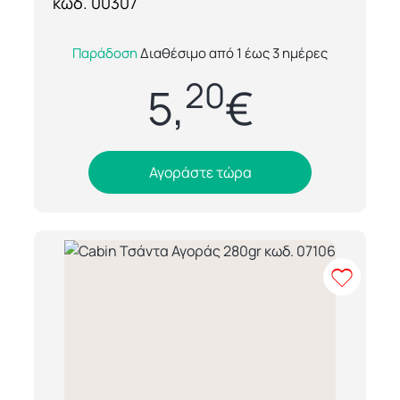
κωδ. 00307
Η About Basics Shop 00307 είναι μια
Παράδοση
Διαθέσιμο από 1 έως 3 ημέρες
premium τσάντα αγοράς με φερμουάρ,
20
κατασκευασμένη από ανθεκτικό ύφασμα
5,
€
240gr, ιδανικ...
Αγοράστε τώρα