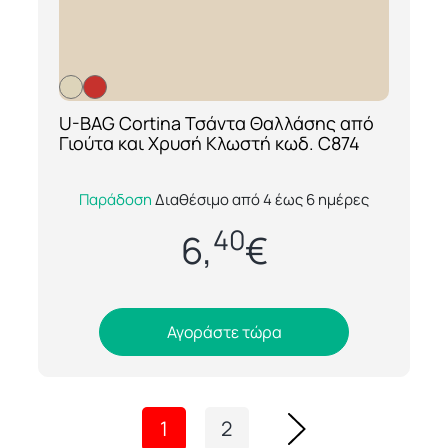
U-BAG Cortina Τσάντα Θαλλάσης από
[ti_wishlists_addtowishlist loop=yes]
Γιούτα και Χρυσή Κλωστή κωδ. C874
Η U-BAG Cortina C874 είναι μια
Παράδοση
Διαθέσιμο από 4 έως 6 ημέρες
εντυπωσιακή και υψηλής αισθητικής
40
τσάντα θαλλάσης από φυσική γιούτα,
6,
€
διακοσμημένη με λαμπ...
Αγοράστε τώρα
1
2