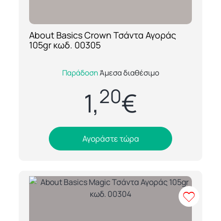
About Basics Crown Τσάντα Αγοράς
[ti_wishlists_addtowishlist loop=yes]
105gr κωδ. 00305
Η About Basics Crown 00305 είναι μία
Παράδοση
Άμεσα διαθέσιμο
ανθεκτική και πρακτική τσάντα αγοράς από
20
ύφασμα 105gr, ιδανική για καθημερινή
1,
€
χρήση...
Αγοράστε τώρα