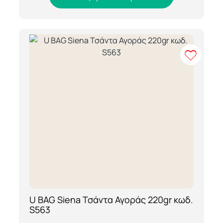
U BAG Siena Τσάντα Αγοράς 220gr κωδ.
[ti_wishlists_addtowishlist loop=yes]
S563