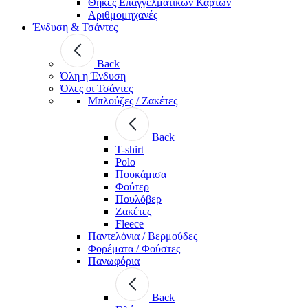
Θήκες Επαγγελματικών Καρτών
Αριθμομηχανές
Ένδυση & Τσάντες
Back
Όλη η Ένδυση
Όλες οι Τσάντες
Μπλούζες / Ζακέτες
Back
T-shirt
Polo
Πουκάμισα
Φούτερ
Πουλόβερ
Ζακέτες
Fleece
Παντελόνια / Βερμούδες
Φορέματα / Φούστες
Πανωφόρια
Back