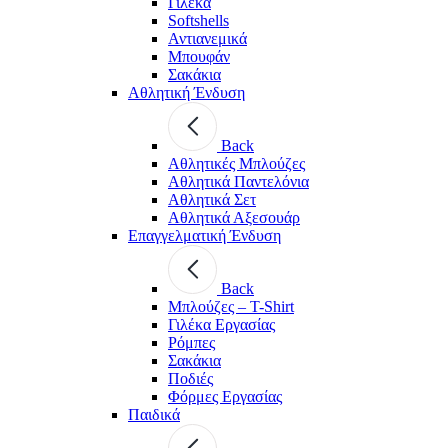
Γιλέκα
Softshells
Αντιανεμικά
Μπουφάν
Σακάκια
Αθλητική Ένδυση
Back
Aθλητικές Μπλούζες
Αθλητικά Παντελόνια
Αθλητικά Σετ
Αθλητικά Αξεσουάρ
Επαγγελματική Ένδυση
Back
Μπλούζες – T-Shirt
Γιλέκα Εργασίας
Ρόμπες
Σακάκια
Ποδιές
Φόρμες Εργασίας
Παιδικά