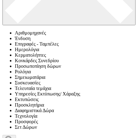
Αριθμομηχανές
Ένδυση
Επιγραφές - Ταμπέλες
Ημερολόγια
Κερματολήπτες
Κονκάρδες Συνεδρίου
Προσωποπίηση δώρων
Ρολόγια
Σημειωματάρια
Συσκευασίες
Τελευταία τεμάχια
Υπηρεσίες Εκτύπωσης/ Χάραξης
Εκτυπώσεις
Προσκλητήρια
Διαφημιστικά Δώρα
Τεχνολογία
Προσφορές
Σετ Δώρων