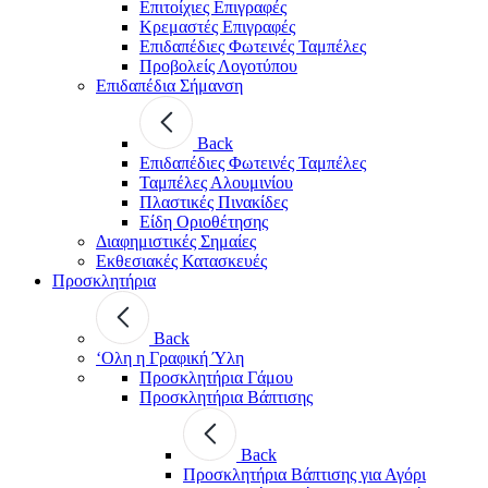
Επιτοίχιες Επιγραφές
Κρεμαστές Επιγραφές
Επιδαπέδιες Φωτεινές Ταμπέλες
Προβολείς Λογοτύπου
Επιδαπέδια Σήμανση
Back
Επιδαπέδιες Φωτεινές Ταμπέλες
Ταμπέλες Αλουμινίου
Πλαστικές Πινακίδες
Είδη Οριοθέτησης
Διαφημιστικές Σημαίες
Εκθεσιακές Κατασκευές
Προσκλητήρια
Back
‘Ολη η Γραφική Ύλη
Προσκλητήρια Γάμου
Προσκλητήρια Βάπτισης
Back
Προσκλητήρια Βάπτισης για Αγόρι