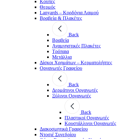
Κούπες
Θερμός
Lanyards – Kορδόνια Λαιμού
Βραβεία & Πλακέτες
Back
Βραβεία
Αναμνηστικές Πλακέτες
Τρόπαια
Μετάλλια
Δίσκοι Χρημάτων – Κερματολήπτες
Οργανωτές Γραφείου
Back
Δερμάτινοι Οργανωτές
Ξύλινοι Οργανωτές
Back
Πλαστικοί Οργανωτές
Κρυστάλλινοι Οργανωτές
Διακοσμητικά Γραφείου
Ντοσιέ Συνεδρίου