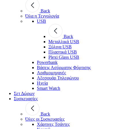
Back
Όλα η Τεχνολογία
USB
Back
Μεταλλικά USB
Ξύλινα USB
Πλαστικά USB
Plexi Glass USB
Powerbank
Βάσεις Ασύρματης Φόρτισης
Αριθμομηχανές
Αξεσουάρ Τηλεφώνου
Ηχεία
Smart Watch
Σετ Δώρων
Συσκευασίες
Back
Όλες οι Συσκευασίες
Χάρτινες Τσάντες