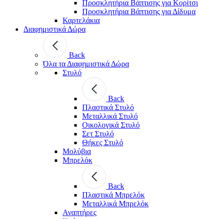
Προσκλητήρια Βάπτισης για Κορίτσι
Προσκλητήρια Βάπτισης για Δίδυμα
Καρτελάκια
Διαφημιστικά Δώρα
Back
Όλα τα Διαφημιστικά Δώρα
Στυλό
Back
Πλαστικά Στυλό
Μεταλλικά Στυλό
Οικολογικά Στυλό
Σετ Στυλό
Θήκες Στυλό
Μολύβια
Μπρελόκ
Back
Πλαστικά Μπρελόκ
Μεταλλικά Μπρελόκ
Αναπτήρες