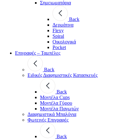
Σημειωματάρια
Back
Δερμάτινα
Flexy
Spiral
Οικολογικά
Pocket
Επιγραφές – Ταμπέλες
Back
Ειδικές Διαφημιστικές Κατασκευές
Back
Μοντέλα Cups
Μοντέλα Γύρου
Μοντέλα Παγωτών
Διαφημιστικά Μπαλόνια
Φωτεινές Επιγραφές
Back