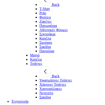
Back
T-Shirt
Polo
Φούτερ
Ζακέτες
Πανωφόρια
Αθλητικές Φόρμες
Σορτσάκια
Καπέλα
Σκούφοι
Σακίδια
Παγούρια
Μαγιό
Καπέλα
Τσάντες
Back
Υφασμάτινες Τσάντες
Χάρτινες Τσάντες
Χαρτοφύλακες
Νεσεσέρ
Σακίδια
Τεχνολογία