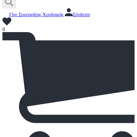
Γίνε Συνεργάτης Χονδρικής
Σύνδεση
0