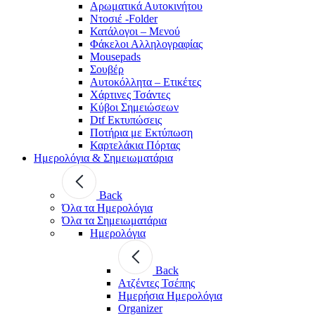
Αρωματικά Αυτοκινήτου
Ντοσιέ -Folder
Κατάλογοι – Μενού
Φάκελοι Αλληλογραφίας
Mousepads
Σουβέρ
Αυτοκόλλητα – Ετικέτες
Χάρτινες Τσάντες
Κύβοι Σημειώσεων
Dtf Εκτυπώσεις
Ποτήρια με Εκτύπωση
Καρτελάκια Πόρτας
Ημερολόγια & Σημειωματάρια
Back
Όλα τα Ημερολόγια
Όλα τα Σημειωματάρια
Ημερολόγια
Back
Ατζέντες Τσέπης
Ημερήσια Ημερολόγια
Organizer