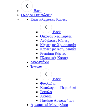
Back
Όλες οι Εκτυπώσεις
Επαγγελματικές Κάρτες
Back
Οικονομικές Κάρτες
Ανάγλυφες Κάρτες
Κάρτες με Χρυσοτυπία
Κάρτες με Ασημοτυπία
Premium Κάρτες
Πλαστικές Κάρτες
Μαγνητάκια
Έντυπα
Back
Φυλλάδια
Κατάλογοι – Περιοδικά
Σουπλά
Αφίσες
Πατάκια Αυτοκινήτων
Αρωματικά Μαντηλάκια