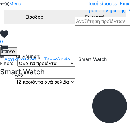
x
Menu
Ποιοί είμαστε
Επικ
Τρόποι πληρωμής
Είσοδος
Εγγραφή
0
Close
Ταξινόμηση:
Αρχική σελίδα
Τεχνολογία
Smart Watch
Filters
Smart Watch
Ανά: