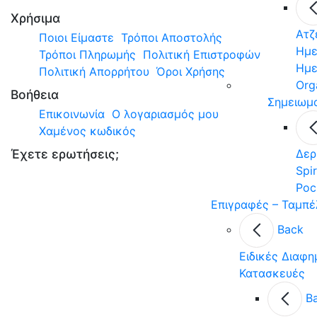
Χρήσιμα
Ατζ
Ποιοι Είμαστε
Τρόποι Αποστολής
Ημε
Τρόποι Πληρωμής
Πολιτική Επιστροφών
Ημε
Πολιτική Απορρήτου
Όροι Χρήσης
Org
Βοήθεια
Σημειωμ
Επικοινωνία
Ο λογαριασμός μου
Χαμένος κωδικός
Έχετε ερωτήσεις;
Δερ
Spir
Poc
Επιγραφές – Ταμπέ
Back
Ειδικές Διαφη
Κατασκευές
B