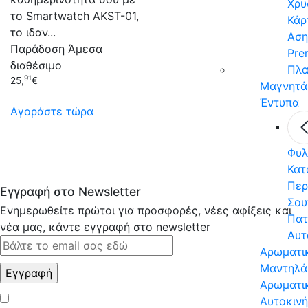
Χρυ
το Smartwatch AKST-01,
Κάρ
το ιδαν...
Αση
Παράδοση
Άμεσα
Pre
διαθέσιμο
Πλα
91
25,
€
Μαγνητά
Έντυπα
Αγοράστε τώρα
Φυλ
Κατ
Περ
Εγγραφή στο Newsletter
Σου
Ενημερωθείτε πρώτοι για προσφορές, νέες αφίξεις και
Πατ
νέα μας, κάντε εγγραφή στο newsletter
Αυτ
Αρωματι
Μαντηλά
Αρωματι
Αυτοκιν