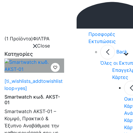
Προσφορές
(1 Προϊόντα)
ΦΙΛΤΡΑ
Εκτυπώσεις
Close
Back
Κατηγορίες
Όλες οι Εκτυ
Επαγγελ
Κάρτες
[ti_wishlists_addtowishlist
loop=yes]
Smartwatch κωδ. AKST-
Οικ
01
Κάρ
Smartwatch AKST-01 –
Ανά
Κομψό, Πρακτικό &
Κάρ
Έξυπνο Αναβάθμισε την
Κάρ
καθημερινότητά σου με