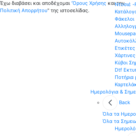
Έχω διαβάσει και αποδέχομαι
'Όρους Χρήσης
και την
Ντοσιέ -
Πολιτική Απορρήτου
" της ιστοσελίδας.
Κατάλογο
Φάκελοι
Αλληλογ
Mousepa
Αυτοκόλ
Ετικέτες
Χάρτινες
Κύβοι Σ
Dtf Εκτυ
Ποτήρια
Καρτελά
Ημερολόγια & Σημε
Back
Όλα τα Ημερο
Όλα τα Σημει
Ημερολό