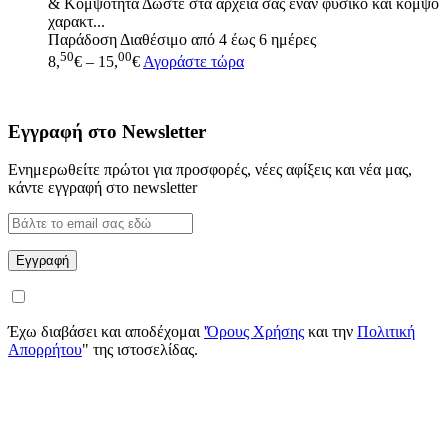
& Κομψότητα Δώστε στα αρχεία σας έναν φυσικό και κομψό
χαρακτ...
Παράδοση
Διαθέσιμο από 4 έως 6 ημέρες
50
00
8,
€
–
15,
€
Αγοράστε τώρα
Εγγραφή στο Newsletter
Ενημερωθείτε πρώτοι για προσφορές, νέες αφίξεις και νέα μας,
κάντε εγγραφή στο newsletter
Έχω διαβάσει και αποδέχομαι
'Όρους Χρήσης
και την
Πολιτική
Απορρήτου
" της ιστοσελίδας.