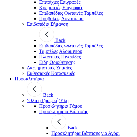
Επιτοίχιες Επιγραφές
Κρεμαστές Επιγραφές
Επιδαπέδιες Φωτεινές Ταμπέλες
Προβολείς Λογοτύπου
Επιδαπέδια Σήμανση
Back
Επιδαπέδιες Φωτεινές Ταμπέλες
Ταμπέλες Αλουμινίου
Πλαστικές Πινακίδες
Είδη Οριοθέτησης
Διαφημιστικές Σημαίες
Εκθεσιακές Κατασκευές
Προσκλητήρια
Back
‘Ολη η Γραφική Ύλη
Προσκλητήρια Γάμου
Προσκλητήρια Βάπτισης
Back
Προσκλητήρια Βάπτισης για Αγόρι