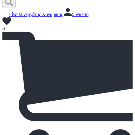
Γίνε Συνεργάτης Χονδρικής
Σύνδεση
0