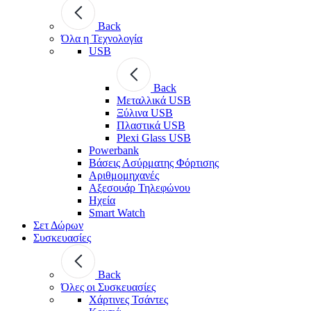
Back
Όλα η Τεχνολογία
USB
Back
Μεταλλικά USB
Ξύλινα USB
Πλαστικά USB
Plexi Glass USB
Powerbank
Βάσεις Ασύρματης Φόρτισης
Αριθμομηχανές
Αξεσουάρ Τηλεφώνου
Ηχεία
Smart Watch
Σετ Δώρων
Συσκευασίες
Back
Όλες οι Συσκευασίες
Χάρτινες Τσάντες