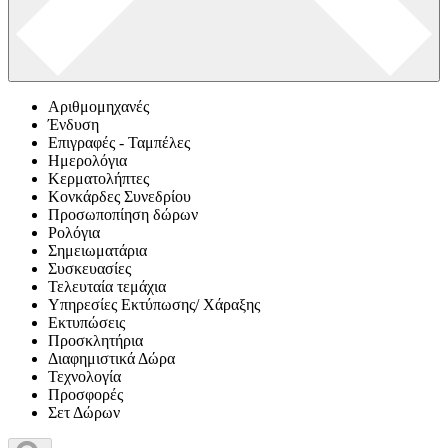
Αριθμομηχανές
Ένδυση
Επιγραφές - Ταμπέλες
Ημερολόγια
Κερματολήπτες
Κονκάρδες Συνεδρίου
Προσωποπίηση δώρων
Ρολόγια
Σημειωματάρια
Συσκευασίες
Τελευταία τεμάχια
Υπηρεσίες Εκτύπωσης/ Χάραξης
Εκτυπώσεις
Προσκλητήρια
Διαφημιστικά Δώρα
Τεχνολογία
Προσφορές
Σετ Δώρων