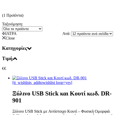
(1 Προϊόντα)
Ταξινόμηση:
ΦΙΛΤΡΑ
Ανά:
Close
Κατηγορίες
Τιμή
€
€
[ti_wishlists_addtowishlist loop=yes]
Ξύλινο USB Stick και Κουτί κωδ. DR-
901
Ξύλινο USB Stick με Αντίστοιχο Κουτί – Φυσική Ομορφιά