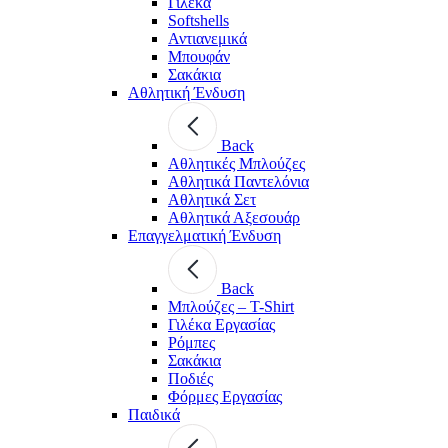
Γιλέκα
Softshells
Αντιανεμικά
Μπουφάν
Σακάκια
Αθλητική Ένδυση
Back
Aθλητικές Μπλούζες
Αθλητικά Παντελόνια
Αθλητικά Σετ
Αθλητικά Αξεσουάρ
Επαγγελματική Ένδυση
Back
Μπλούζες – T-Shirt
Γιλέκα Εργασίας
Ρόμπες
Σακάκια
Ποδιές
Φόρμες Εργασίας
Παιδικά