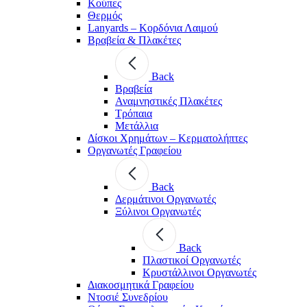
Κούπες
Θερμός
Lanyards – Kορδόνια Λαιμού
Βραβεία & Πλακέτες
Back
Βραβεία
Αναμνηστικές Πλακέτες
Τρόπαια
Μετάλλια
Δίσκοι Χρημάτων – Κερματολήπτες
Οργανωτές Γραφείου
Back
Δερμάτινοι Οργανωτές
Ξύλινοι Οργανωτές
Back
Πλαστικοί Οργανωτές
Κρυστάλλινοι Οργανωτές
Διακοσμητικά Γραφείου
Ντοσιέ Συνεδρίου