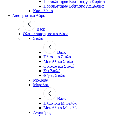
Προσκλητήρια Βάπτισης για Κορίτσι
Προσκλητήρια Βάπτισης για Δίδυμα
Καρτελάκια
Διαφημιστικά Δώρα
Back
Όλα τα Διαφημιστικά Δώρα
Στυλό
Back
Πλαστικά Στυλό
Μεταλλικά Στυλό
Οικολογικά Στυλό
Σετ Στυλό
Θήκες Στυλό
Μολύβια
Μπρελόκ
Back
Πλαστικά Μπρελόκ
Μεταλλικά Μπρελόκ
Αναπτήρες