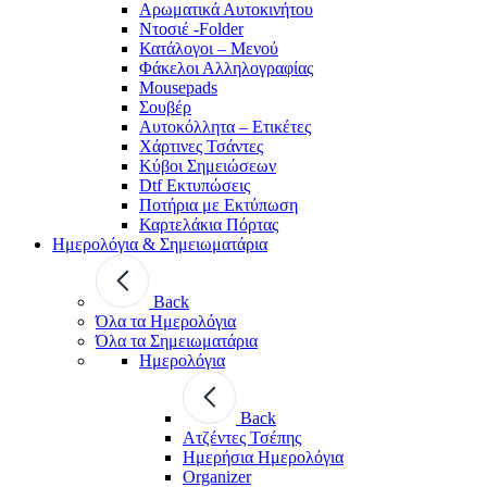
Αρωματικά Αυτοκινήτου
Ντοσιέ -Folder
Κατάλογοι – Μενού
Φάκελοι Αλληλογραφίας
Mousepads
Σουβέρ
Αυτοκόλλητα – Ετικέτες
Χάρτινες Τσάντες
Κύβοι Σημειώσεων
Dtf Εκτυπώσεις
Ποτήρια με Εκτύπωση
Καρτελάκια Πόρτας
Ημερολόγια & Σημειωματάρια
Back
Όλα τα Ημερολόγια
Όλα τα Σημειωματάρια
Ημερολόγια
Back
Ατζέντες Τσέπης
Ημερήσια Ημερολόγια
Organizer