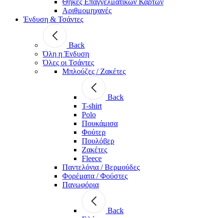
Θήκες Επαγγελματικών Καρτών
Αριθμομηχανές
Ένδυση & Τσάντες
Back
Όλη η Ένδυση
Όλες οι Τσάντες
Μπλούζες / Ζακέτες
Back
T-shirt
Polo
Πουκάμισα
Φούτερ
Πουλόβερ
Ζακέτες
Fleece
Παντελόνια / Βερμούδες
Φορέματα / Φούστες
Πανωφόρια
Back