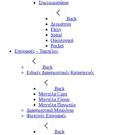
Σημειωματάρια
Back
Δερμάτινα
Flexy
Spiral
Οικολογικά
Pocket
Επιγραφές – Ταμπέλες
Back
Ειδικές Διαφημιστικές Κατασκευές
Back
Μοντέλα Cups
Μοντέλα Γύρου
Μοντέλα Παγωτών
Διαφημιστικά Μπαλόνια
Φωτεινές Επιγραφές
Back