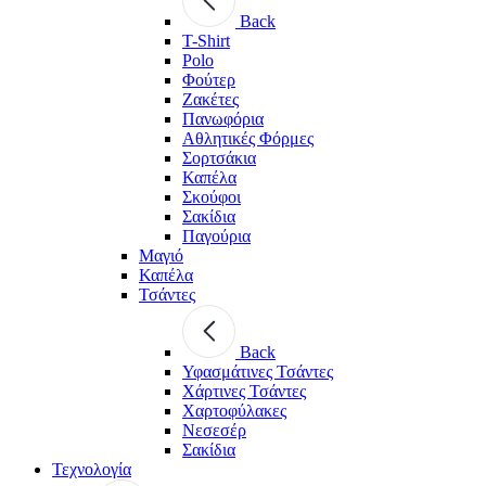
Back
T-Shirt
Polo
Φούτερ
Ζακέτες
Πανωφόρια
Αθλητικές Φόρμες
Σορτσάκια
Καπέλα
Σκούφοι
Σακίδια
Παγούρια
Μαγιό
Καπέλα
Τσάντες
Back
Υφασμάτινες Τσάντες
Χάρτινες Τσάντες
Χαρτοφύλακες
Νεσεσέρ
Σακίδια
Τεχνολογία