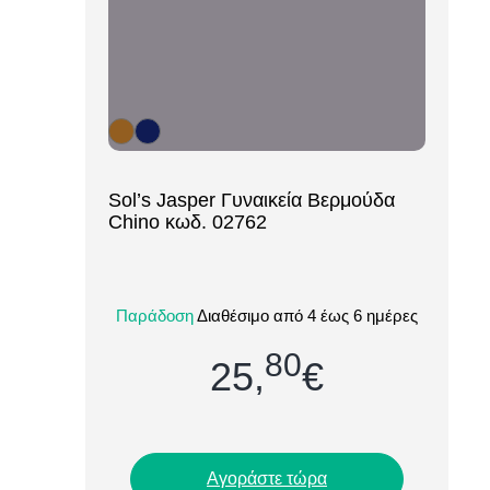
[ti_wishlists_addtowishlist loop=yes]
Sol’s Jasper Γυναικεία Βερμούδα
Chino κωδ. 02762
Η γυναικεία βερμούδα Sol’s Jasper
(02762) είναι η ιδανική επιλογή για
Παράδοση
Διαθέσιμο από 4 έως 6 ημέρες
επαγγελματική ή casual εμφάνιση με
στυλ και άνεση....
80
25,
€
Αγοράστε τώρα