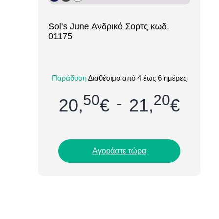
[ti_wishlists_addtowishlist loop=yes]
Sol’s June Ανδρικό Σορτς κωδ.
01175
Το ανδρικό σορτς Sol’s June (01175)
είναι η ιδανική επιλογή για
Παράδοση
Διαθέσιμο από 4 έως 6 ημέρες
επαγγελματικές ή casual καλοκαιρινές
εμφανίσεις. Με εξαι...
50
20
20,
€
21,
€
–
Αγοράστε τώρα