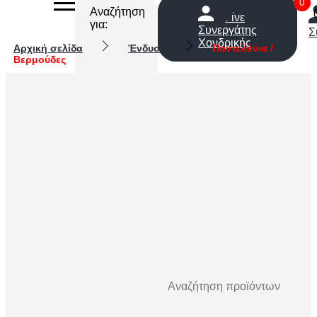
0
Αναζήτηση
Γίνε
για:
Συνεργάτης
Σ
Χονδρικής
Αρχική σελίδα
Ένδυση
Παντελόνια /
Βερμούδες