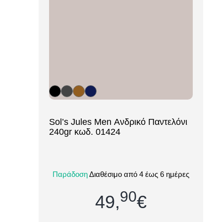
[ti_wishlists_addtowishlist loop=yes]
Sol’s Jules Men Ανδρικό Παντελόνι
240gr κωδ. 01424
Το Sol’s Jules Men (01424) είναι ένα
διαχρονικό ανδρικό chino παντελόνι,
Παράδοση
Διαθέσιμο από 4 έως 6 ημέρες
σχεδιασμένο για επαγγελματική ένδυση
και κομψή...
90
49,
€