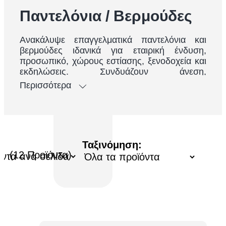
Παντελόνια / Βερμούδες
Ανακάλυψε επαγγελματικά παντελόνια και
βερμούδες ιδανικά για εταιρική ένδυση,
προσωπικό, χώρους εστίασης, ξενοδοχεία και
εκδηλώσεις. Συνδυάζουν άνεση,
ανθεκτικότητα και κομψή εμφάνιση, ενώ
Περισσότερα
προσφέρονται για εκτύπωση ή κέντημα
λογοτύπου.
Ιδανικά για επαγγελματική χρήση &
εταιρικό branding
Άνετη εφαρμογή & υψηλής ποιότητας
Ταξινόμηση:
(12 Προϊόντα)
υφάσματα
Διατίθενται σε πολλά μεγέθη & χρώματα
Κατάλληλα για χώρους HO.RE.CA,
υπηρεσίες & προώθηση
Ολοκλήρωσε την επαγγελματική εμφάνιση του
προσωπικού σου με ποιοτικά παντελόνια &