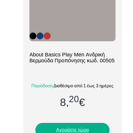
[ti_wishlists_addtowishlist loop=yes]
About Basics Play Men Ανδρική
Βερμούδα Προπόνησης κωδ. 00505
Η ανδρική βερμούδα προπόνησης About
Basics Play Men (00505) είναι η ιδανική
Παράδοση
Διαθέσιμο από 1 έως 3 ημέρες
επιλογή για άνεση και ελευθερία
κινήσεων σε...
20
8,
€
Αγοράστε τώρα