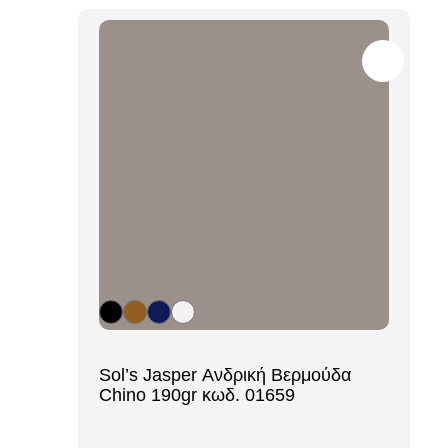
[ti_wishlists_addtowishlist loop=yes]
Sol’s Jasper Ανδρική Βερμούδα
Chino 190gr κωδ. 01659