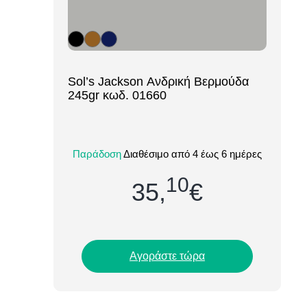
[ti_wishlists_addtowishlist loop=yes]
Sol’s Jackson Ανδρική Βερμούδα
245gr κωδ. 01660
Η ανδρική βερμούδα Sol’s Jackson
(κωδ. 01660) προσφέρει τον ιδανικό
Παράδοση
Διαθέσιμο από 4 έως 6 ημέρες
συνδυασμό αντοχής, άνεσης και
επαγγελματικής εμφάνισ...
10
35,
€
Αγοράστε τώρα