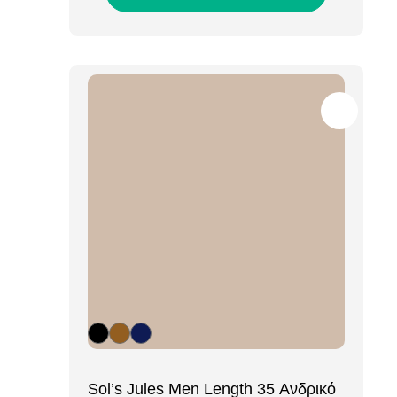
[ti_wishlists_addtowishlist loop=yes]
Sol’s Jules Men Length 35 Ανδρικό