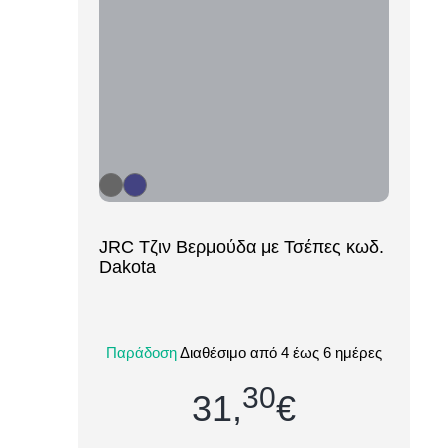
[ti_wishlists_addtowishlist loop=yes]
JRC Τζιν Βερμούδα με Τσέπες κωδ.
Dakota
Η τζιν βερμούδα JRC Dakota είναι η
ιδανική λύση για όσους αναζητούν
Παράδοση
Διαθέσιμο από 4 έως 6 ημέρες
στιβαρή εμφάνιση και πρακτικότητα στην
καθημερινή ερ...
30
31,
€