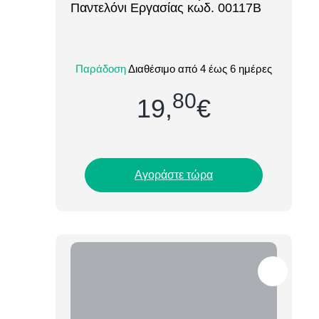
Παντελόνι Εργασίας κωδ. 00117B
Το ανδρικό παντελόνι εργασίας About
Basics Port (00117B) συνδυάζει
Παράδοση
Διαθέσιμο από 4 έως 6 ημέρες
επαγγελματική εμφάνιση, άνεση και
αντοχή, καλύπτοντας...
80
19,
€
Αγοράστε τώρα