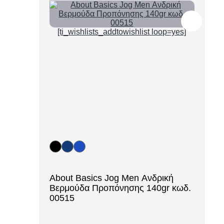
βερμούδες που προβάλλουν το brand σου.
[ti_wishlists_addtowishlist loop=yes]
About Basics Jog Men Ανδρική
Βερμούδα Προπόνησης 140gr κωδ.
00515