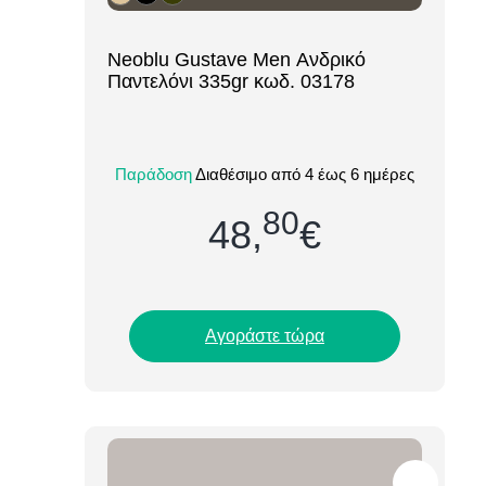
[ti_wishlists_addtowishlist loop=yes]
Neoblu Gustave Men Ανδρικό
Παντελόνι 335gr κωδ. 03178
Το Neoblu Gustave Men (κωδ. 03178)
είναι ένα κομψό και ανθεκτικό ανδρικό
Παράδοση
Διαθέσιμο από 4 έως 6 ημέρες
παντελόνι επαγγελματικής ένδυσης,
σχεδιασμένο γ...
80
48,
€
Αγοράστε τώρα