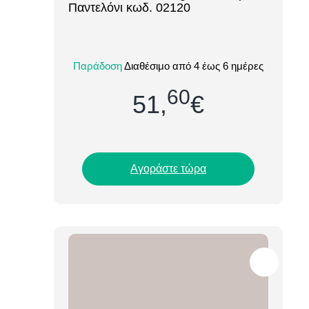
Παντελόνι κωδ. 02120
Το Sol’s Jules Men Length 35 (02120)
είναι ένα κομψό και πρακτικό ανδρικό
Παράδοση
Διαθέσιμο από 4 έως 6 ημέρες
chino παντελόνι, σχεδιασμένο για
επαγγελματική...
60
51,
€
Αγοράστε τώρα