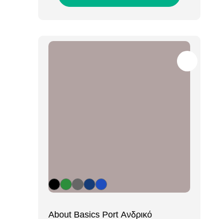
[ti_wishlists_addtowishlist loop=yes]
About Basics Port Ανδρικό