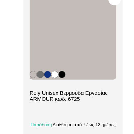
[ti_wishlists_addtowishlist loop=yes]
Roly Unisex Βερμούδα Εργασίας
ARMOUR κωδ. 6725
Η Roly ARMOUR (κωδ. 6725) είναι μια
ανθεκτική και πρακτική unisex βερμούδα
Παράδοση
Διαθέσιμο από 7 έως 12 ημέρες
εργασίας, σχεδιασμένη για άνεση και