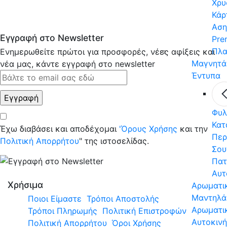
Χρυ
Κάρ
Αση
Εγγραφή στο Newsletter
Pre
Πλα
Ενημερωθείτε πρώτοι για προσφορές, νέες αφίξεις και
Μαγνητά
νέα μας, κάντε εγγραφή στο newsletter
Έντυπα
Φυλ
Κατ
Έχω διαβάσει και αποδέχομαι
'Όρους Χρήσης
και την
Περ
Πολιτική Απορρήτου
" της ιστοσελίδας.
Σου
Πατ
Αυτ
Χρήσιμα
Αρωματι
Μαντηλά
Ποιοι Είμαστε
Τρόποι Αποστολής
Αρωματι
Τρόποι Πληρωμής
Πολιτική Επιστροφών
Αυτοκιν
Πολιτική Απορρήτου
Όροι Χρήσης