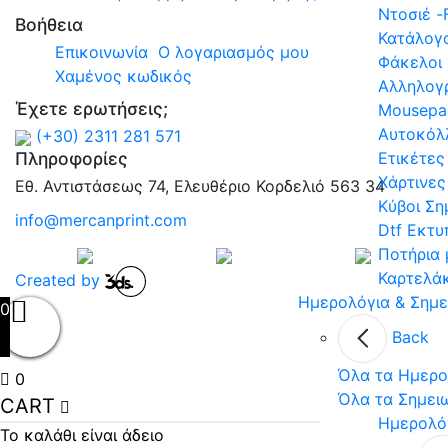
Ντοσιέ -
Βοήθεια
Κατάλογο
Επικοινωνία
Ο λογαριασμός μου
Φάκελοι
Χαμένος κωδικός
Αλληλογ
Έχετε ερωτήσεις;
Mousepa
Αυτοκόλ
(+30) 2311 281 571
Πληροφορίες
Ετικέτες
Χάρτινες
Εθ. Αντιστάσεως 74, Ελευθέριο Κορδελιό 563 34
Κύβοι Σ
info@mercanprint.com
Dtf Εκτυ
Ποτήρια
Καρτελά
Created by
Ημερολόγια & Σημε
0
Back
Όλα τα Ημερο
0
Όλα τα Σημει
CART
Ημερολό
Το καλάθι είναι άδειο