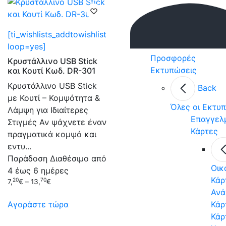
[ti_wishlists_addtowishlist
loop=yes]
Προσφορές
Κρυστάλλινο USB Stick
Εκτυπώσεις
και Κουτί Κωδ. DR-301
Κρυστάλλινο USB Stick
Back
με Κουτί – Κομψότητα &
Όλες οι Εκτυ
Λάμψη για Ιδιαίτερες
Επαγγελ
Στιγμές Αν ψάχνετε έναν
Κάρτες
πραγματικά κομψό και
εντυ...
Παράδοση
Διαθέσιμο από
Οικ
4 έως 6 ημέρες
Κάρ
20
70
7,
€
–
13,
€
Ανά
Αγοράστε τώρα
Κάρ
Κάρ