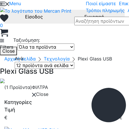
x
Menu
Ποιοί είμαστε
Επικ
Τρόποι πληρωμής
Είσοδος
Εγγραφή
0
Ταξινόμηση:
Filters
Close
Ανά:
Αρχική σελίδα
Τεχνολογία
Plexi Glass USB
Plexi Glass USB
(1 Προϊόντα)
ΦΙΛΤΡΑ
Close
Κατηγορίες
Τιμή
€
€