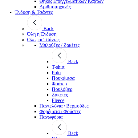
Θήκες Επαγγελματικών Καρτών
Αριθμομηχανές
Ένδυση & Τσάντες
Back
Όλη η Ένδυση
Όλες οι Τσάντες
Μπλούζες / Ζακέτες
Back
T-shirt
Polo
Πουκάμισα
Φούτερ
Πουλόβερ
Ζακέτες
Fleece
Παντελόνια / Βερμούδες
Φορέματα / Φούστες
Πανωφόρια
Back