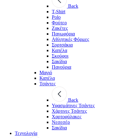
Back
T-Shirt
Polo
Φούτερ
Ζακέτες
Πανωφόρια
Αθλητικές Φόρμες
Σορτσάκια
Καπέλα
Σκούφοι
Σακίδια
Παγούρια
Μαγιό
Καπέλα
Τσάντες
Back
Υφασμάτινες Τσάντες
Χάρτινες Τσάντες
Χαρτοφύλακες
Νεσεσέρ
Σακίδια
Τεχνολογία