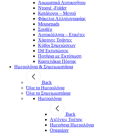
Αρωματικά Αυτοκινήτου
Ντοσιέ -Folder
Κατάλογοι – Μενού
Φάκελοι Αλληλογραφίας
Mousepads
Σουβέρ
Αυτοκόλλητα – Ετικέτες
Χάρτινες Τσάντες
Κύβοι Σημειώσεων
Dtf Εκτυπώσεις
Ποτήρια με Εκτύπωση
Καρτελάκια Πόρτας
Ημερολόγια & Σημειωματάρια
Back
Όλα τα Ημερολόγια
Όλα τα Σημειωματάρια
Ημερολόγια
Back
Ατζέντες Τσέπης
Ημερήσια Ημερολόγια
Organizer