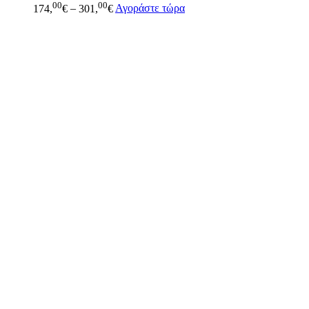
00
00
174,
€
–
301,
€
Αγοράστε τώρα