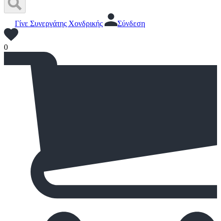
Γίνε Συνεργάτης Χονδρικής
Σύνδεση
0