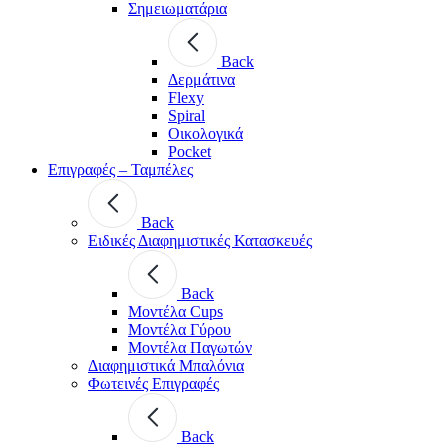
Σημειωματάρια
Back
Δερμάτινα
Flexy
Spiral
Οικολογικά
Pocket
Επιγραφές – Ταμπέλες
Back
Ειδικές Διαφημιστικές Κατασκευές
Back
Μοντέλα Cups
Μοντέλα Γύρου
Μοντέλα Παγωτών
Διαφημιστικά Μπαλόνια
Φωτεινές Επιγραφές
Back