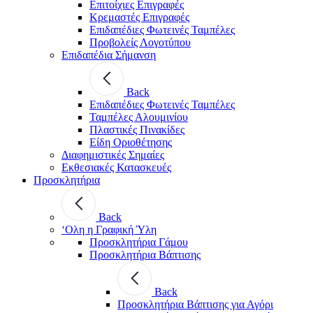
Επιτοίχιες Επιγραφές
Κρεμαστές Επιγραφές
Επιδαπέδιες Φωτεινές Ταμπέλες
Προβολείς Λογοτύπου
Επιδαπέδια Σήμανση
Back
Επιδαπέδιες Φωτεινές Ταμπέλες
Ταμπέλες Αλουμινίου
Πλαστικές Πινακίδες
Είδη Οριοθέτησης
Διαφημιστικές Σημαίες
Εκθεσιακές Κατασκευές
Προσκλητήρια
Back
‘Ολη η Γραφική Ύλη
Προσκλητήρια Γάμου
Προσκλητήρια Βάπτισης
Back
Προσκλητήρια Βάπτισης για Αγόρι