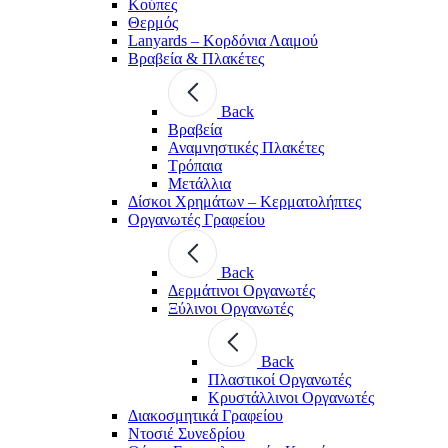
Κούπες
Θερμός
Lanyards – Kορδόνια Λαιμού
Βραβεία & Πλακέτες
Back
Βραβεία
Αναμνηστικές Πλακέτες
Τρόπαια
Μετάλλια
Δίσκοι Χρημάτων – Κερματολήπτες
Οργανωτές Γραφείου
Back
Δερμάτινοι Οργανωτές
Ξύλινοι Οργανωτές
Back
Πλαστικοί Οργανωτές
Κρυστάλλινοι Οργανωτές
Διακοσμητικά Γραφείου
Ντοσιέ Συνεδρίου