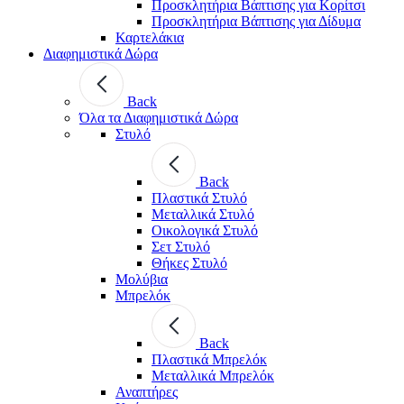
Προσκλητήρια Βάπτισης για Κορίτσι
Προσκλητήρια Βάπτισης για Δίδυμα
Καρτελάκια
Διαφημιστικά Δώρα
Back
Όλα τα Διαφημιστικά Δώρα
Στυλό
Back
Πλαστικά Στυλό
Μεταλλικά Στυλό
Οικολογικά Στυλό
Σετ Στυλό
Θήκες Στυλό
Μολύβια
Μπρελόκ
Back
Πλαστικά Μπρελόκ
Μεταλλικά Μπρελόκ
Αναπτήρες