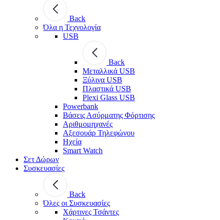
Back
Όλα η Τεχνολογία
USB
Back
Μεταλλικά USB
Ξύλινα USB
Πλαστικά USB
Plexi Glass USB
Powerbank
Βάσεις Ασύρματης Φόρτισης
Αριθμομηχανές
Αξεσουάρ Τηλεφώνου
Ηχεία
Smart Watch
Σετ Δώρων
Συσκευασίες
Back
Όλες οι Συσκευασίες
Χάρτινες Τσάντες