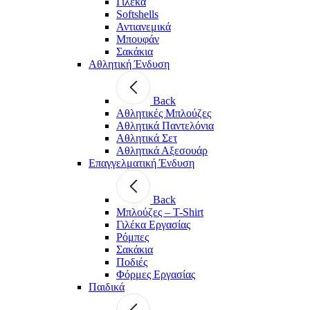
Γιλέκα
Softshells
Αντιανεμικά
Μπουφάν
Σακάκια
Αθλητική Ένδυση
Back
Aθλητικές Μπλούζες
Αθλητικά Παντελόνια
Αθλητικά Σετ
Αθλητικά Αξεσουάρ
Επαγγελματική Ένδυση
Back
Μπλούζες – T-Shirt
Γιλέκα Εργασίας
Ρόμπες
Σακάκια
Ποδιές
Φόρμες Εργασίας
Παιδικά