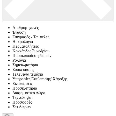
Αριθμομηχανές
Ένδυση
Επιγραφές - Ταμπέλες
Ημερολόγια
Κερματολήπτες
Κονκάρδες Συνεδρίου
Προσωποπίηση δώρων
Ρολόγια
Σημειωματάρια
Συσκευασίες
Τελευταία τεμάχια
Υπηρεσίες Εκτύπωσης/ Χάραξης
Εκτυπώσεις
Προσκλητήρια
Διαφημιστικά Δώρα
Τεχνολογία
Προσφορές
Σετ Δώρων