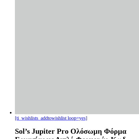
[ti_wishlists_addtowishlist loop=yes]
Sol’s Jupiter Pro Ολόσωμη Φόρμα