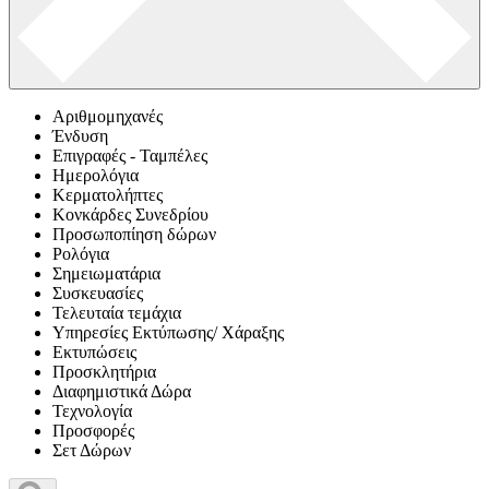
Αριθμομηχανές
Ένδυση
Επιγραφές - Ταμπέλες
Ημερολόγια
Κερματολήπτες
Κονκάρδες Συνεδρίου
Προσωποπίηση δώρων
Ρολόγια
Σημειωματάρια
Συσκευασίες
Τελευταία τεμάχια
Υπηρεσίες Εκτύπωσης/ Χάραξης
Εκτυπώσεις
Προσκλητήρια
Διαφημιστικά Δώρα
Τεχνολογία
Προσφορές
Σετ Δώρων