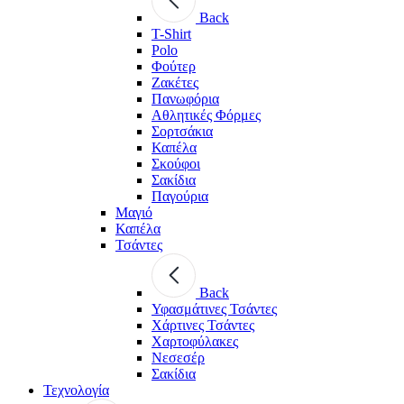
Back
T-Shirt
Polo
Φούτερ
Ζακέτες
Πανωφόρια
Αθλητικές Φόρμες
Σορτσάκια
Καπέλα
Σκούφοι
Σακίδια
Παγούρια
Μαγιό
Καπέλα
Τσάντες
Back
Υφασμάτινες Τσάντες
Χάρτινες Τσάντες
Χαρτοφύλακες
Νεσεσέρ
Σακίδια
Τεχνολογία