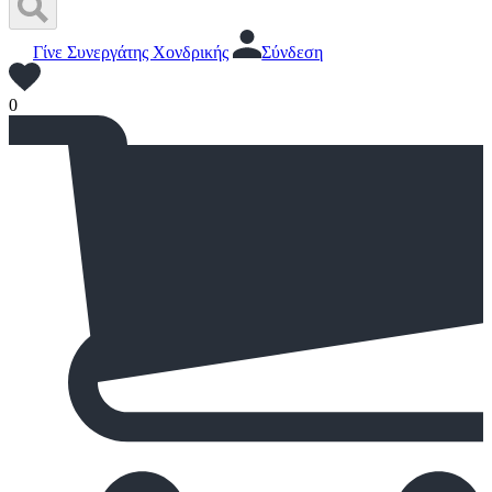
Γίνε Συνεργάτης Χονδρικής
Σύνδεση
0