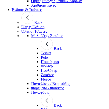
Θήκες Επαγγελματικών Καρτών
Αριθμομηχανές
Ένδυση & Τσάντες
Back
Όλη η Ένδυση
Όλες οι Τσάντες
Μπλούζες / Ζακέτες
Back
T-shirt
Polo
Πουκάμισα
Φούτερ
Πουλόβερ
Ζακέτες
Fleece
Παντελόνια / Βερμούδες
Φορέματα / Φούστες
Πανωφόρια
Back