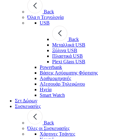
Back
Όλα η Τεχνολογία
USB
Back
Μεταλλικά USB
Ξύλινα USB
Πλαστικά USB
Plexi Glass USB
Powerbank
Βάσεις Ασύρματης Φόρτισης
Αριθμομηχανές
Αξεσουάρ Τηλεφώνου
Ηχεία
Smart Watch
Σετ Δώρων
Συσκευασίες
Back
Όλες οι Συσκευασίες
Χάρτινες Τσάντες