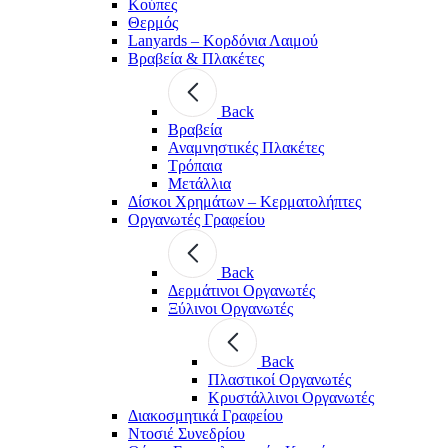
Κούπες
Θερμός
Lanyards – Kορδόνια Λαιμού
Βραβεία & Πλακέτες
Back
Βραβεία
Αναμνηστικές Πλακέτες
Τρόπαια
Μετάλλια
Δίσκοι Χρημάτων – Κερματολήπτες
Οργανωτές Γραφείου
Back
Δερμάτινοι Οργανωτές
Ξύλινοι Οργανωτές
Back
Πλαστικοί Οργανωτές
Κρυστάλλινοι Οργανωτές
Διακοσμητικά Γραφείου
Ντοσιέ Συνεδρίου