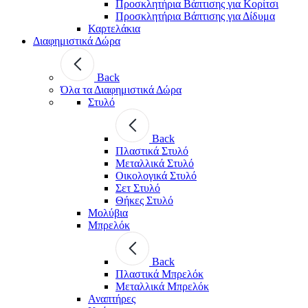
Προσκλητήρια Βάπτισης για Κορίτσι
Προσκλητήρια Βάπτισης για Δίδυμα
Καρτελάκια
Διαφημιστικά Δώρα
Back
Όλα τα Διαφημιστικά Δώρα
Στυλό
Back
Πλαστικά Στυλό
Μεταλλικά Στυλό
Οικολογικά Στυλό
Σετ Στυλό
Θήκες Στυλό
Μολύβια
Μπρελόκ
Back
Πλαστικά Μπρελόκ
Μεταλλικά Μπρελόκ
Αναπτήρες