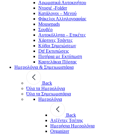
Αρωματικά Αυτοκινήτου
Ντοσιέ -Folder
Κατάλογοι – Μενού
Φάκελοι Αλληλογραφίας
Mousepads
Σουβέρ
Αυτοκόλλητα – Ετικέτες
Χάρτινες Τσάντες
Κύβοι Σημειώσεων
Dtf Εκτυπώσεις
Ποτήρια με Εκτύπωση
Καρτελάκια Πόρτας
Ημερολόγια & Σημειωματάρια
Back
Όλα τα Ημερολόγια
Όλα τα Σημειωματάρια
Ημερολόγια
Back
Ατζέντες Τσέπης
Ημερήσια Ημερολόγια
Organizer