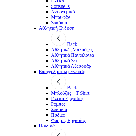
Γιλέκα
Softshells
Αντιανεμικά
Μπουφάν
Σακάκια
Αθλητική Ένδυση
Back
Aθλητικές Μπλούζες
Αθλητικά Παντελόνια
Αθλητικά Σετ
Αθλητικά Αξεσουάρ
Επαγγελματική Ένδυση
Back
Μπλούζες – T-Shirt
Γιλέκα Εργασίας
Ρόμπες
Σακάκια
Ποδιές
Φόρμες Εργασίας
Παιδικά