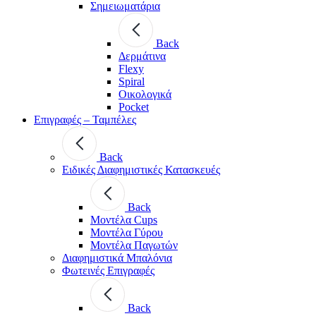
Σημειωματάρια
Back
Δερμάτινα
Flexy
Spiral
Οικολογικά
Pocket
Επιγραφές – Ταμπέλες
Back
Ειδικές Διαφημιστικές Κατασκευές
Back
Μοντέλα Cups
Μοντέλα Γύρου
Μοντέλα Παγωτών
Διαφημιστικά Μπαλόνια
Φωτεινές Επιγραφές
Back