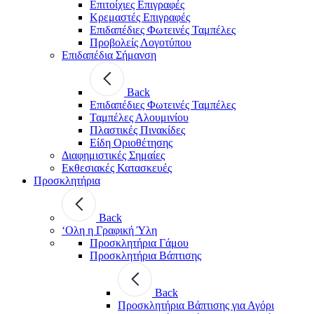
Επιτοίχιες Επιγραφές
Κρεμαστές Επιγραφές
Επιδαπέδιες Φωτεινές Ταμπέλες
Προβολείς Λογοτύπου
Επιδαπέδια Σήμανση
Back
Επιδαπέδιες Φωτεινές Ταμπέλες
Ταμπέλες Αλουμινίου
Πλαστικές Πινακίδες
Είδη Οριοθέτησης
Διαφημιστικές Σημαίες
Εκθεσιακές Κατασκευές
Προσκλητήρια
Back
‘Ολη η Γραφική Ύλη
Προσκλητήρια Γάμου
Προσκλητήρια Βάπτισης
Back
Προσκλητήρια Βάπτισης για Αγόρι