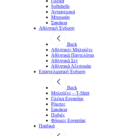
Γιλέκα
Softshells
Αντιανεμικά
Μπουφάν
Σακάκια
Αθλητική Ένδυση
Back
Aθλητικές Μπλούζες
Αθλητικά Παντελόνια
Αθλητικά Σετ
Αθλητικά Αξεσουάρ
Επαγγελματική Ένδυση
Back
Μπλούζες – T-Shirt
Γιλέκα Εργασίας
Ρόμπες
Σακάκια
Ποδιές
Φόρμες Εργασίας
Παιδικά