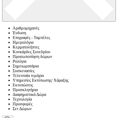
Αριθμομηχανές
Ένδυση
Επιγραφές - Ταμπέλες
Ημερολόγια
Κερματολήπτες
Κονκάρδες Συνεδρίου
Προσωποπίηση δώρων
Ρολόγια
Σημειωματάρια
Συσκευασίες
Τελευταία τεμάχια
Υπηρεσίες Εκτύπωσης/ Χάραξης
Εκτυπώσεις
Προσκλητήρια
Διαφημιστικά Δώρα
Τεχνολογία
Προσφορές
Σετ Δώρων