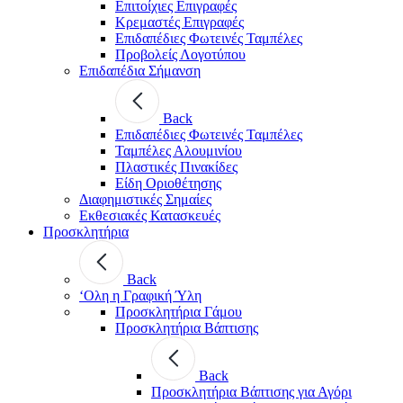
Επιτοίχιες Επιγραφές
Κρεμαστές Επιγραφές
Επιδαπέδιες Φωτεινές Ταμπέλες
Προβολείς Λογοτύπου
Επιδαπέδια Σήμανση
Back
Επιδαπέδιες Φωτεινές Ταμπέλες
Ταμπέλες Αλουμινίου
Πλαστικές Πινακίδες
Είδη Οριοθέτησης
Διαφημιστικές Σημαίες
Εκθεσιακές Κατασκευές
Προσκλητήρια
Back
‘Ολη η Γραφική Ύλη
Προσκλητήρια Γάμου
Προσκλητήρια Βάπτισης
Back
Προσκλητήρια Βάπτισης για Αγόρι