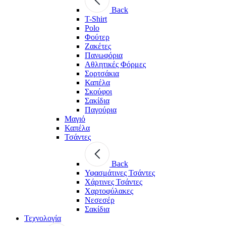
Back
T-Shirt
Polo
Φούτερ
Ζακέτες
Πανωφόρια
Αθλητικές Φόρμες
Σορτσάκια
Καπέλα
Σκούφοι
Σακίδια
Παγούρια
Μαγιό
Καπέλα
Τσάντες
Back
Υφασμάτινες Τσάντες
Χάρτινες Τσάντες
Χαρτοφύλακες
Νεσεσέρ
Σακίδια
Τεχνολογία