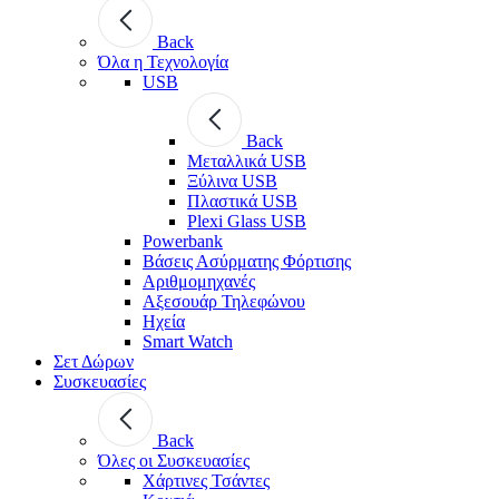
Back
Όλα η Τεχνολογία
USB
Back
Μεταλλικά USB
Ξύλινα USB
Πλαστικά USB
Plexi Glass USB
Powerbank
Βάσεις Ασύρματης Φόρτισης
Αριθμομηχανές
Αξεσουάρ Τηλεφώνου
Ηχεία
Smart Watch
Σετ Δώρων
Συσκευασίες
Back
Όλες οι Συσκευασίες
Χάρτινες Τσάντες