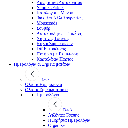
Αρωματικά Αυτοκινήτου
Ντοσιέ -Folder
Κατάλογοι – Μενού
Φάκελοι Αλληλογραφίας
Mousepads
Σουβέρ
Αυτοκόλλητα – Ετικέτες
Χάρτινες Τσάντες
Κύβοι Σημειώσεων
Dtf Εκτυπώσεις
Ποτήρια με Εκτύπωση
Καρτελάκια Πόρτας
Ημερολόγια & Σημειωματάρια
Back
Όλα τα Ημερολόγια
Όλα τα Σημειωματάρια
Ημερολόγια
Back
Ατζέντες Τσέπης
Ημερήσια Ημερολόγια
Organizer