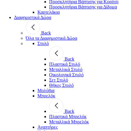
Προσκλητήρια Βάπτισης για Κορίτσι
Προσκλητήρια Βάπτισης για Δίδυμα
Καρτελάκια
Διαφημιστικά Δώρα
Back
Όλα τα Διαφημιστικά Δώρα
Στυλό
Back
Πλαστικά Στυλό
Μεταλλικά Στυλό
Οικολογικά Στυλό
Σετ Στυλό
Θήκες Στυλό
Μολύβια
Μπρελόκ
Back
Πλαστικά Μπρελόκ
Μεταλλικά Μπρελόκ
Αναπτήρες