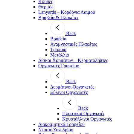
Κούπες
Θερμός
Lanyards – Kορδόνια Λαιμού
Βραβεία & Πλακέτες
Back
Βραβεία
Αναμνηστικές Πλακέτες
Τρόπαια
Μετάλλια
Δίσκοι Χρημάτων – Κερματολήπτες
Οργανωτές Γραφείου
Back
Δερμάτινοι Οργανωτές
Ξύλινοι Οργανωτές
Back
Πλαστικοί Οργανωτές
Κρυστάλλινοι Οργανωτές
Διακοσμητικά Γραφείου
Ντοσιέ Συνεδρίου