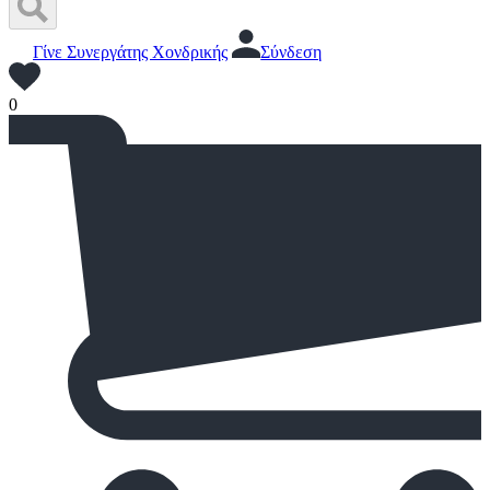
Γίνε Συνεργάτης Χονδρικής
Σύνδεση
0