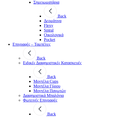
Σημειωματάρια
Back
Δερμάτινα
Flexy
Spiral
Οικολογικά
Pocket
Επιγραφές – Ταμπέλες
Back
Ειδικές Διαφημιστικές Κατασκευές
Back
Μοντέλα Cups
Μοντέλα Γύρου
Μοντέλα Παγωτών
Διαφημιστικά Μπαλόνια
Φωτεινές Επιγραφές
Back