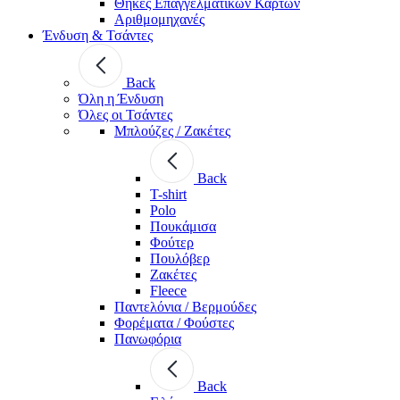
Θήκες Επαγγελματικών Καρτών
Αριθμομηχανές
Ένδυση & Τσάντες
Back
Όλη η Ένδυση
Όλες οι Τσάντες
Μπλούζες / Ζακέτες
Back
T-shirt
Polo
Πουκάμισα
Φούτερ
Πουλόβερ
Ζακέτες
Fleece
Παντελόνια / Βερμούδες
Φορέματα / Φούστες
Πανωφόρια
Back