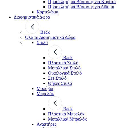
Προσκλητήρια Βάπτισης για Κορίτσι
Προσκλητήρια Βάπτισης για Δίδυμα
Καρτελάκια
Διαφημιστικά Δώρα
Back
Όλα τα Διαφημιστικά Δώρα
Στυλό
Back
Πλαστικά Στυλό
Μεταλλικά Στυλό
Οικολογικά Στυλό
Σετ Στυλό
Θήκες Στυλό
Μολύβια
Μπρελόκ
Back
Πλαστικά Μπρελόκ
Μεταλλικά Μπρελόκ
Αναπτήρες