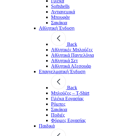
Γιλέκα
Softshells
Αντιανεμικά
Μπουφάν
Σακάκια
Αθλητική Ένδυση
Back
Aθλητικές Μπλούζες
Αθλητικά Παντελόνια
Αθλητικά Σετ
Αθλητικά Αξεσουάρ
Επαγγελματική Ένδυση
Back
Μπλούζες – T-Shirt
Γιλέκα Εργασίας
Ρόμπες
Σακάκια
Ποδιές
Φόρμες Εργασίας
Παιδικά