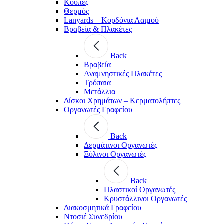
Κούπες
Θερμός
Lanyards – Kορδόνια Λαιμού
Βραβεία & Πλακέτες
Back
Βραβεία
Αναμνηστικές Πλακέτες
Τρόπαια
Μετάλλια
Δίσκοι Χρημάτων – Κερματολήπτες
Οργανωτές Γραφείου
Back
Δερμάτινοι Οργανωτές
Ξύλινοι Οργανωτές
Back
Πλαστικοί Οργανωτές
Κρυστάλλινοι Οργανωτές
Διακοσμητικά Γραφείου
Ντοσιέ Συνεδρίου