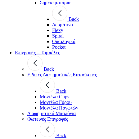
Σημειωματάρια
Back
Δερμάτινα
Flexy
Spiral
Οικολογικά
Pocket
Επιγραφές – Ταμπέλες
Back
Ειδικές Διαφημιστικές Κατασκευές
Back
Μοντέλα Cups
Μοντέλα Γύρου
Μοντέλα Παγωτών
Διαφημιστικά Μπαλόνια
Φωτεινές Επιγραφές
Back