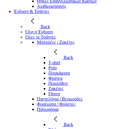
Θήκες Επαγγελματικών Καρτών
Αριθμομηχανές
Ένδυση & Τσάντες
Back
Όλη η Ένδυση
Όλες οι Τσάντες
Μπλούζες / Ζακέτες
Back
T-shirt
Polo
Πουκάμισα
Φούτερ
Πουλόβερ
Ζακέτες
Fleece
Παντελόνια / Βερμούδες
Φορέματα / Φούστες
Πανωφόρια
Back