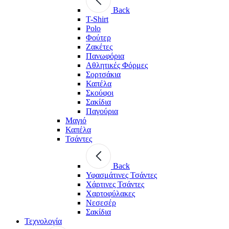
Back
T-Shirt
Polo
Φούτερ
Ζακέτες
Πανωφόρια
Αθλητικές Φόρμες
Σορτσάκια
Καπέλα
Σκούφοι
Σακίδια
Παγούρια
Μαγιό
Καπέλα
Τσάντες
Back
Υφασμάτινες Τσάντες
Χάρτινες Τσάντες
Χαρτοφύλακες
Νεσεσέρ
Σακίδια
Τεχνολογία