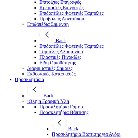
Επιτοίχιες Επιγραφές
Κρεμαστές Επιγραφές
Επιδαπέδιες Φωτεινές Ταμπέλες
Προβολείς Λογοτύπου
Επιδαπέδια Σήμανση
Back
Επιδαπέδιες Φωτεινές Ταμπέλες
Ταμπέλες Αλουμινίου
Πλαστικές Πινακίδες
Είδη Οριοθέτησης
Διαφημιστικές Σημαίες
Εκθεσιακές Κατασκευές
Προσκλητήρια
Back
‘Ολη η Γραφική Ύλη
Προσκλητήρια Γάμου
Προσκλητήρια Βάπτισης
Back
Προσκλητήρια Βάπτισης για Αγόρι