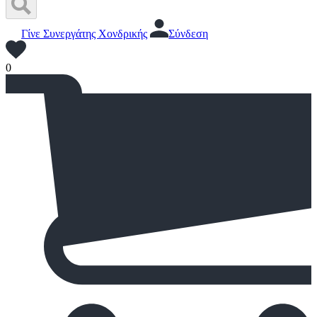
Γίνε Συνεργάτης Χονδρικής
Σύνδεση
0