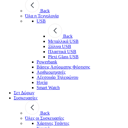
Back
Όλα η Τεχνολογία
USB
Back
Μεταλλικά USB
Ξύλινα USB
Πλαστικά USB
Plexi Glass USB
Powerbank
Βάσεις Ασύρματης Φόρτισης
Αριθμομηχανές
Αξεσουάρ Τηλεφώνου
Ηχεία
Smart Watch
Σετ Δώρων
Συσκευασίες
Back
Όλες οι Συσκευασίες
Χάρτινες Τσάντες