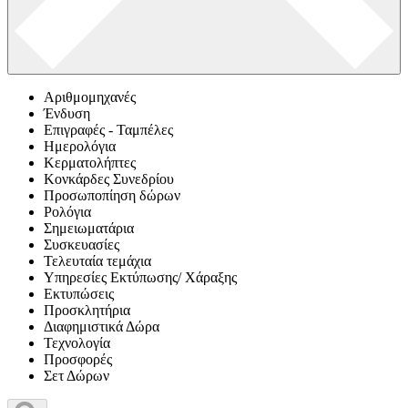
Αριθμομηχανές
Ένδυση
Επιγραφές - Ταμπέλες
Ημερολόγια
Κερματολήπτες
Κονκάρδες Συνεδρίου
Προσωποπίηση δώρων
Ρολόγια
Σημειωματάρια
Συσκευασίες
Τελευταία τεμάχια
Υπηρεσίες Εκτύπωσης/ Χάραξης
Εκτυπώσεις
Προσκλητήρια
Διαφημιστικά Δώρα
Τεχνολογία
Προσφορές
Σετ Δώρων