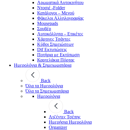
Αρωματικά Αυτοκινήτου
Ντοσιέ -Folder
Κατάλογοι – Μενού
Φάκελοι Αλληλογραφίας
Mousepads
Σουβέρ
Αυτοκόλλητα – Ετικέτες
Χάρτινες Τσάντες
Κύβοι Σημειώσεων
Dtf Εκτυπώσεις
Ποτήρια με Εκτύπωση
Καρτελάκια Πόρτας
Ημερολόγια & Σημειωματάρια
Back
Όλα τα Ημερολόγια
Όλα τα Σημειωματάρια
Ημερολόγια
Back
Ατζέντες Τσέπης
Ημερήσια Ημερολόγια
Organizer