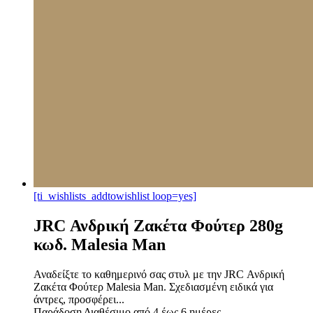
[ti_wishlists_addtowishlist loop=yes]
JRC Ανδρική Ζακέτα Φούτερ 280g
κωδ. Malesia Man
Αναδείξτε το καθημερινό σας στυλ με την JRC Ανδρική
Ζακέτα Φούτερ Malesia Man. Σχεδιασμένη ειδικά για
άντρες, προσφέρει...
Παράδοση
Διαθέσιμο από 4 έως 6 ημέρες