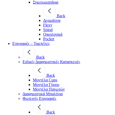
Σημειωματάρια
Back
Δερμάτινα
Flexy
Spiral
Οικολογικά
Pocket
Επιγραφές – Ταμπέλες
Back
Ειδικές Διαφημιστικές Κατασκευές
Back
Μοντέλα Cups
Μοντέλα Γύρου
Μοντέλα Παγωτών
Διαφημιστικά Μπαλόνια
Φωτεινές Επιγραφές
Back