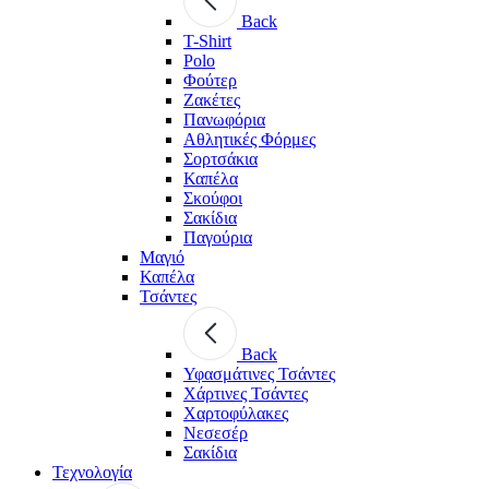
Back
T-Shirt
Polo
Φούτερ
Ζακέτες
Πανωφόρια
Αθλητικές Φόρμες
Σορτσάκια
Καπέλα
Σκούφοι
Σακίδια
Παγούρια
Μαγιό
Καπέλα
Τσάντες
Back
Υφασμάτινες Τσάντες
Χάρτινες Τσάντες
Χαρτοφύλακες
Νεσεσέρ
Σακίδια
Τεχνολογία