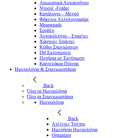
Αρωματικά Αυτοκινήτου
Ντοσιέ -Folder
Κατάλογοι – Μενού
Φάκελοι Αλληλογραφίας
Mousepads
Σουβέρ
Αυτοκόλλητα – Ετικέτες
Χάρτινες Τσάντες
Κύβοι Σημειώσεων
Dtf Εκτυπώσεις
Ποτήρια με Εκτύπωση
Καρτελάκια Πόρτας
Ημερολόγια & Σημειωματάρια
Back
Όλα τα Ημερολόγια
Όλα τα Σημειωματάρια
Ημερολόγια
Back
Ατζέντες Τσέπης
Ημερήσια Ημερολόγια
Organizer