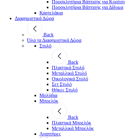
Προσκλητήρια Βάπτισης για Κορίτσι
Προσκλητήρια Βάπτισης για Δίδυμα
Καρτελάκια
Διαφημιστικά Δώρα
Back
Όλα τα Διαφημιστικά Δώρα
Στυλό
Back
Πλαστικά Στυλό
Μεταλλικά Στυλό
Οικολογικά Στυλό
Σετ Στυλό
Θήκες Στυλό
Μολύβια
Μπρελόκ
Back
Πλαστικά Μπρελόκ
Μεταλλικά Μπρελόκ
Αναπτήρες