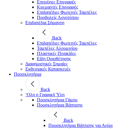
Επιτοίχιες Επιγραφές
Κρεμαστές Επιγραφές
Επιδαπέδιες Φωτεινές Ταμπέλες
Προβολείς Λογοτύπου
Επιδαπέδια Σήμανση
Back
Επιδαπέδιες Φωτεινές Ταμπέλες
Ταμπέλες Αλουμινίου
Πλαστικές Πινακίδες
Είδη Οριοθέτησης
Διαφημιστικές Σημαίες
Εκθεσιακές Κατασκευές
Προσκλητήρια
Back
‘Ολη η Γραφική Ύλη
Προσκλητήρια Γάμου
Προσκλητήρια Βάπτισης
Back
Προσκλητήρια Βάπτισης για Αγόρι