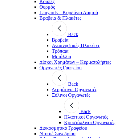
Κούπες
Θερμός
Lanyards – Kορδόνια Λαιμού
Βραβεία & Πλακέτες
Back
Βραβεία
Αναμνηστικές Πλακέτες
Τρόπαια
Μετάλλια
Δίσκοι Χρημάτων – Κερματολήπτες
Οργανωτές Γραφείου
Back
Δερμάτινοι Οργανωτές
Ξύλινοι Οργανωτές
Back
Πλαστικοί Οργανωτές
Κρυστάλλινοι Οργανωτές
Διακοσμητικά Γραφείου
Ντοσιέ Συνεδρίου