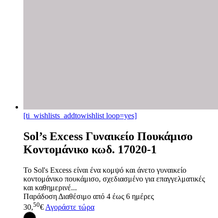
[ti_wishlists_addtowishlist loop=yes]
Sol’s Excess Γυναικείο Πουκάμισο
Κοντομάνικο κωδ. 17020-1
Το Sol's Excess είναι ένα κομψό και άνετο γυναικείο
κοντομάνικο πουκάμισο, σχεδιασμένο για επαγγελματικές
και καθημερινέ...
Παράδοση
Διαθέσιμο από 4 έως 6 ημέρες
50
30,
€
Αγοράστε τώρα