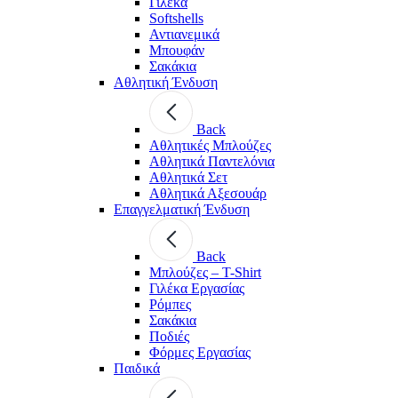
Γιλέκα
Softshells
Αντιανεμικά
Μπουφάν
Σακάκια
Αθλητική Ένδυση
Back
Aθλητικές Μπλούζες
Αθλητικά Παντελόνια
Αθλητικά Σετ
Αθλητικά Αξεσουάρ
Επαγγελματική Ένδυση
Back
Μπλούζες – T-Shirt
Γιλέκα Εργασίας
Ρόμπες
Σακάκια
Ποδιές
Φόρμες Εργασίας
Παιδικά