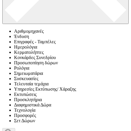
Αριθμομηχανές
Ένδυση
Επιγραφές - Ταμπέλες
Ημερολόγια
Κερματολήπτες
Κονκάρδες Συνεδρίου
Προσωποπίηση δώρων
Ρολόγια
Σημειωματάρια
Συσκευασίες
Τελευταία τεμάχια
Υπηρεσίες Εκτύπωσης/ Χάραξης
Εκτυπώσεις
Προσκλητήρια
Διαφημιστικά Δώρα
Τεχνολογία
Προσφορές
Σετ Δώρων