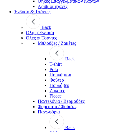
Θήκες Επαγγελματικών Καρτών
Αριθμομηχανές
Ένδυση & Τσάντες
Back
Όλη η Ένδυση
Όλες οι Τσάντες
Μπλούζες / Ζακέτες
Back
T-shirt
Polo
Πουκάμισα
Φούτερ
Πουλόβερ
Ζακέτες
Fleece
Παντελόνια / Βερμούδες
Φορέματα / Φούστες
Πανωφόρια
Back