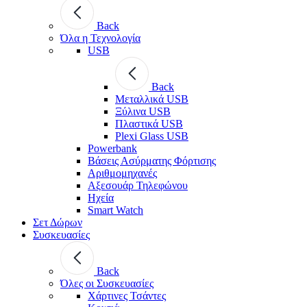
Back
Όλα η Τεχνολογία
USB
Back
Μεταλλικά USB
Ξύλινα USB
Πλαστικά USB
Plexi Glass USB
Powerbank
Βάσεις Ασύρματης Φόρτισης
Αριθμομηχανές
Αξεσουάρ Τηλεφώνου
Ηχεία
Smart Watch
Σετ Δώρων
Συσκευασίες
Back
Όλες οι Συσκευασίες
Χάρτινες Τσάντες