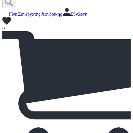
Γίνε Συνεργάτης Χονδρικής
Σύνδεση
0