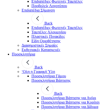
Επιδαπέδιες Φωτεινές Ταμπέλες
Προβολείς Λογοτύπου
Επιδαπέδια Σήμανση
Back
Επιδαπέδιες Φωτεινές Ταμπέλες
Ταμπέλες Αλουμινίου
Πλαστικές Πινακίδες
Είδη Οριοθέτησης
Διαφημιστικές Σημαίες
Εκθεσιακές Κατασκευές
Προσκλητήρια
Back
‘Ολη η Γραφική Ύλη
Προσκλητήρια Γάμου
Προσκλητήρια Βάπτισης
Back
Προσκλητήρια Βάπτισης για Αγόρι
Προσκλητήρια Βάπτισης για Κορίτσι
Προσκλητήρια Βάπτισης για Δίδυμα