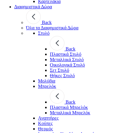
Καρτελάκια
Διαφημιστικά Δώρα
Back
Όλα τα Διαφημιστικά Δώρα
Στυλό
Back
Πλαστικά Στυλό
Μεταλλικά Στυλό
Οικολογικά Στυλό
Σετ Στυλό
Θήκες Στυλό
Μολύβια
Μπρελόκ
Back
Πλαστικά Μπρελόκ
Μεταλλικά Μπρελόκ
Αναπτήρες
Κούπες
Θερμός