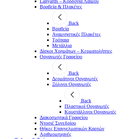
Lanyards – Kορδόνια Λαιμού
Βραβεία & Πλακέτες
Back
Βραβεία
Αναμνηστικές Πλακέτες
Τρόπαια
Μετάλλια
Δίσκοι Χρημάτων – Κερματολήπτες
Οργανωτές Γραφείου
Back
Δερμάτινοι Οργανωτές
Ξύλινοι Οργανωτές
Back
Πλαστικοί Οργανωτές
Κρυστάλλινοι Οργανωτές
Διακοσμητικά Γραφείου
Ντοσιέ Συνεδρίου
Θήκες Επαγγελματικών Καρτών
Αριθμομηχανές