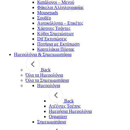
Κατάλογοι – Μενού
Φάκελοι Αλληλογραφίας
Mousepads
Σουβέρ
Αυτοκόλλητα – Ετικέτες
Χάρτινες Τσάντες
Κύβοι Σημειώσεων
Dtf Εκτυπώσεις
Ποτήρια με Εκτύπωση
Καρτελάκια Πόρτας
Ημερολόγια & Σημειωματάρια
Back
Όλα τα Ημερολόγια
Όλα τα Σημειωματάρια
Ημερολόγια
Back
Ατζέντες Τσέπης
Ημερήσια Ημερολόγια
Organizer
Σημειωματάρια