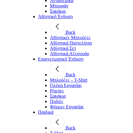
Αντιανεμικά
Μπουφάν
Σακάκια
Αθλητική Ένδυση
Back
Aθλητικές Μπλούζες
Αθλητικά Παντελόνια
Αθλητικά Σετ
Αθλητικά Αξεσουάρ
Επαγγελματική Ένδυση
Back
Μπλούζες – T-Shirt
Γιλέκα Εργασίας
Ρόμπες
Σακάκια
Ποδιές
Φόρμες Εργασίας
Παιδικά
Back