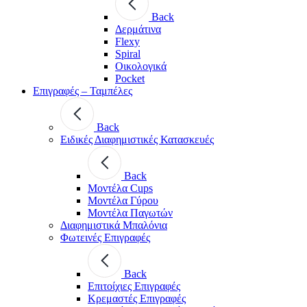
Back
Δερμάτινα
Flexy
Spiral
Οικολογικά
Pocket
Επιγραφές – Ταμπέλες
Back
Ειδικές Διαφημιστικές Κατασκευές
Back
Μοντέλα Cups
Μοντέλα Γύρου
Μοντέλα Παγωτών
Διαφημιστικά Μπαλόνια
Φωτεινές Επιγραφές
Back
Επιτοίχιες Επιγραφές
Κρεμαστές Επιγραφές