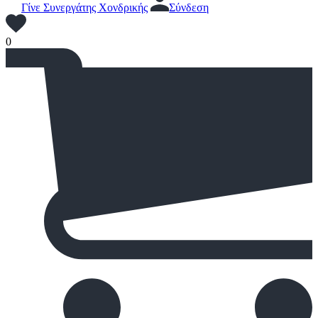
Γίνε Συνεργάτης Χονδρικής
Σύνδεση
0