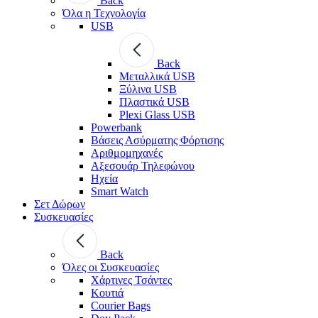
Back
Όλα η Τεχνολογία
USB
Back
Μεταλλικά USB
Ξύλινα USB
Πλαστικά USB
Plexi Glass USB
Powerbank
Βάσεις Ασύρματης Φόρτισης
Αριθμομηχανές
Αξεσουάρ Τηλεφώνου
Ηχεία
Smart Watch
Σετ Δώρων
Συσκευασίες
Back
Όλες οι Συσκευασίες
Χάρτινες Τσάντες
Κουτιά
Courier Bags