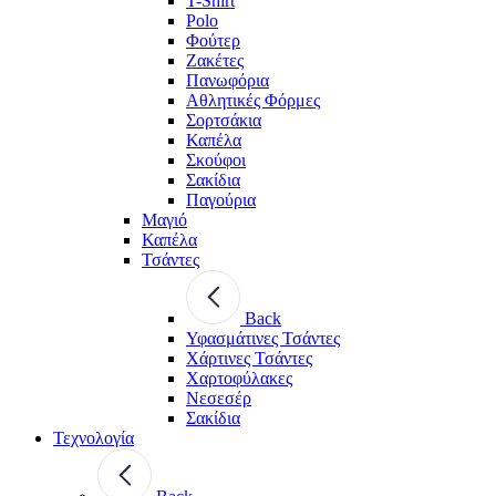
T-Shirt
Polo
Φούτερ
Ζακέτες
Πανωφόρια
Αθλητικές Φόρμες
Σορτσάκια
Καπέλα
Σκούφοι
Σακίδια
Παγούρια
Μαγιό
Καπέλα
Τσάντες
Back
Υφασμάτινες Τσάντες
Χάρτινες Τσάντες
Χαρτοφύλακες
Νεσεσέρ
Σακίδια
Τεχνολογία