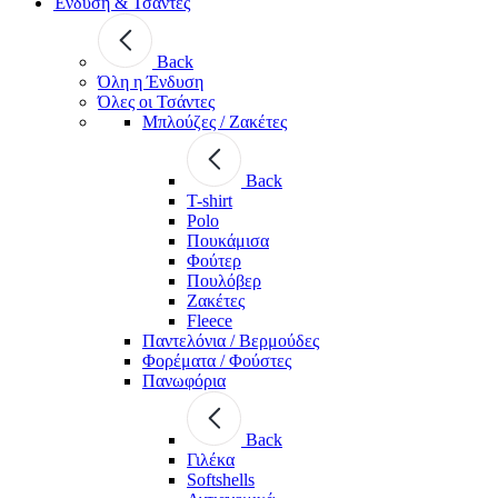
Ένδυση & Τσάντες
Back
Όλη η Ένδυση
Όλες οι Τσάντες
Μπλούζες / Ζακέτες
Back
T-shirt
Polo
Πουκάμισα
Φούτερ
Πουλόβερ
Ζακέτες
Fleece
Παντελόνια / Βερμούδες
Φορέματα / Φούστες
Πανωφόρια
Back
Γιλέκα
Softshells