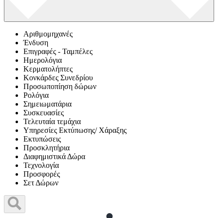
Αριθμομηχανές
Ένδυση
Επιγραφές - Ταμπέλες
Ημερολόγια
Κερματολήπτες
Κονκάρδες Συνεδρίου
Προσωποπίηση δώρων
Ρολόγια
Σημειωματάρια
Συσκευασίες
Τελευταία τεμάχια
Υπηρεσίες Εκτύπωσης/ Χάραξης
Εκτυπώσεις
Προσκλητήρια
Διαφημιστικά Δώρα
Τεχνολογία
Προσφορές
Σετ Δώρων