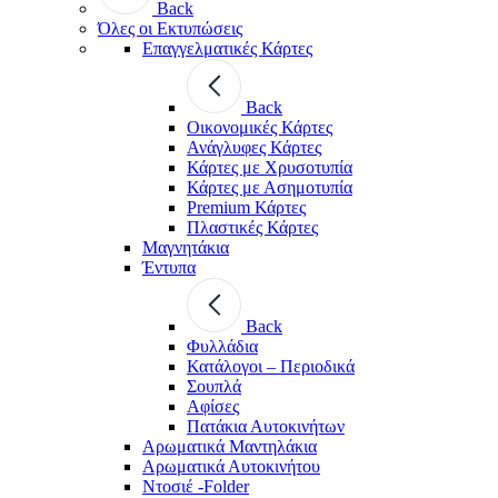
Back
Όλες οι Εκτυπώσεις
Επαγγελματικές Κάρτες
Back
Οικονομικές Κάρτες
Ανάγλυφες Κάρτες
Κάρτες με Χρυσοτυπία
Κάρτες με Ασημοτυπία
Premium Κάρτες
Πλαστικές Κάρτες
Μαγνητάκια
Έντυπα
Back
Φυλλάδια
Κατάλογοι – Περιοδικά
Σουπλά
Αφίσες
Πατάκια Αυτοκινήτων
Αρωματικά Μαντηλάκια
Αρωματικά Αυτοκινήτου
Ντοσιέ -Folder