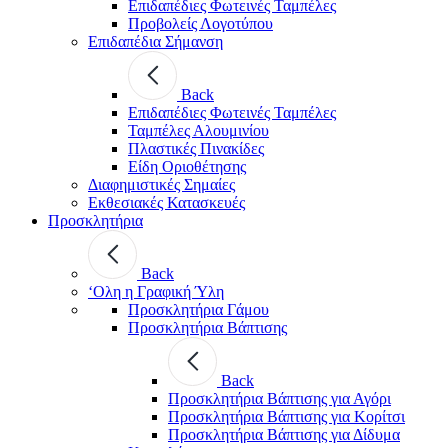
Επιδαπέδιες Φωτεινές Ταμπέλες
Προβολείς Λογοτύπου
Επιδαπέδια Σήμανση
Back
Επιδαπέδιες Φωτεινές Ταμπέλες
Ταμπέλες Αλουμινίου
Πλαστικές Πινακίδες
Είδη Οριοθέτησης
Διαφημιστικές Σημαίες
Εκθεσιακές Κατασκευές
Προσκλητήρια
Back
‘Ολη η Γραφική Ύλη
Προσκλητήρια Γάμου
Προσκλητήρια Βάπτισης
Back
Προσκλητήρια Βάπτισης για Αγόρι
Προσκλητήρια Βάπτισης για Κορίτσι
Προσκλητήρια Βάπτισης για Δίδυμα