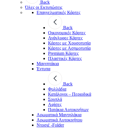
Back
Όλες οι Εκτυπώσεις
Επαγγελματικές Κάρτες
Back
Οικονομικές Κάρτες
Ανάγλυφες Κάρτες
Κάρτες με Χρυσοτυπία
Κάρτες με Ασημοτυπία
Premium Κάρτες
Πλαστικές Κάρτες
Μαγνητάκια
Έντυπα
Back
Φυλλάδια
Κατάλογοι – Περιοδικά
Σουπλά
Αφίσες
Πατάκια Αυτοκινήτων
Αρωματικά Μαντηλάκια
Αρωματικά Αυτοκινήτου
Ντοσιέ -Folder