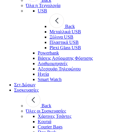
Back
Όλα η Τεχνολογία
USB
Back
Μεταλλικά USB
Ξύλινα USB
Πλαστικά USB
Plexi Glass USB
Powerbank
Βάσεις Ασύρματης Φόρτισης
Αριθμομηχανές
Αξεσουάρ Τηλεφώνου
Ηχεία
Smart Watch
Σετ Δώρων
Συσκευασίες
Back
Όλες οι Συσκευασίες
Χάρτινες Τσάντες
Κουτιά
Courier Bags