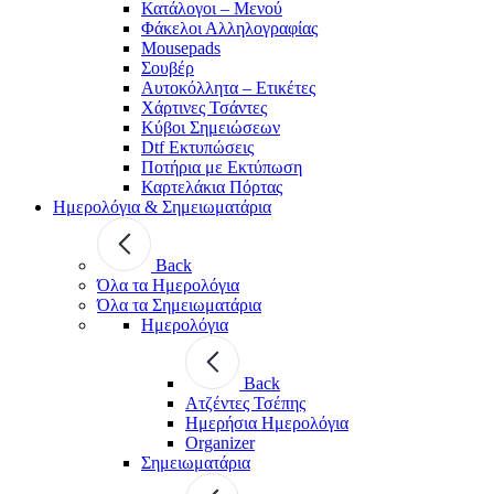
Κατάλογοι – Μενού
Φάκελοι Αλληλογραφίας
Mousepads
Σουβέρ
Αυτοκόλλητα – Ετικέτες
Χάρτινες Τσάντες
Κύβοι Σημειώσεων
Dtf Εκτυπώσεις
Ποτήρια με Εκτύπωση
Καρτελάκια Πόρτας
Ημερολόγια & Σημειωματάρια
Back
Όλα τα Ημερολόγια
Όλα τα Σημειωματάρια
Ημερολόγια
Back
Ατζέντες Τσέπης
Ημερήσια Ημερολόγια
Organizer
Σημειωματάρια