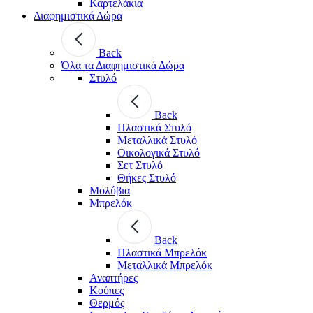
Καρτελάκια
Διαφημιστικά Δώρα
Back
Όλα τα Διαφημιστικά Δώρα
Στυλό
Back
Πλαστικά Στυλό
Μεταλλικά Στυλό
Οικολογικά Στυλό
Σετ Στυλό
Θήκες Στυλό
Μολύβια
Μπρελόκ
Back
Πλαστικά Μπρελόκ
Μεταλλικά Μπρελόκ
Αναπτήρες
Κούπες
Θερμός