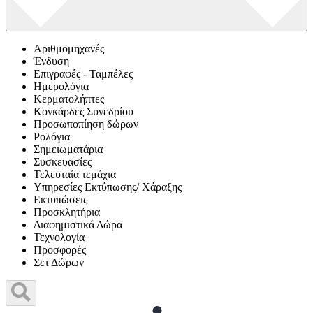
Αριθμομηχανές
Ένδυση
Επιγραφές - Ταμπέλες
Ημερολόγια
Κερματολήπτες
Κονκάρδες Συνεδρίου
Προσωποπίηση δώρων
Ρολόγια
Σημειωματάρια
Συσκευασίες
Τελευταία τεμάχια
Υπηρεσίες Εκτύπωσης/ Χάραξης
Εκτυπώσεις
Προσκλητήρια
Διαφημιστικά Δώρα
Τεχνολογία
Προσφορές
Σετ Δώρων