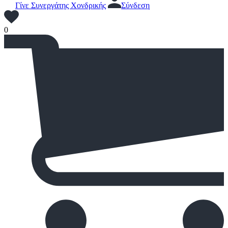
Γίνε Συνεργάτης Χονδρικής
Σύνδεση
0