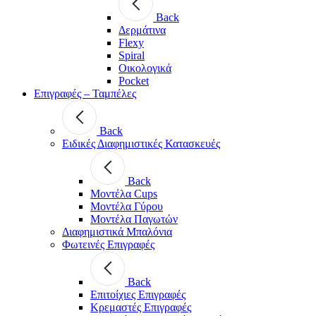
Back
Δερμάτινα
Flexy
Spiral
Οικολογικά
Pocket
Επιγραφές – Ταμπέλες
Back
Ειδικές Διαφημιστικές Κατασκευές
Back
Μοντέλα Cups
Μοντέλα Γύρου
Μοντέλα Παγωτών
Διαφημιστικά Μπαλόνια
Φωτεινές Επιγραφές
Back
Επιτοίχιες Επιγραφές
Κρεμαστές Επιγραφές