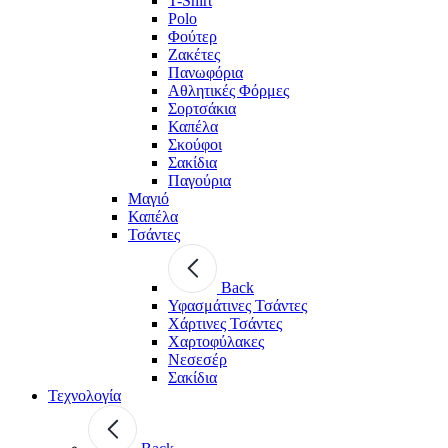
T-Shirt
Polo
Φούτερ
Ζακέτες
Πανωφόρια
Αθλητικές Φόρμες
Σορτσάκια
Καπέλα
Σκούφοι
Σακίδια
Παγούρια
Μαγιό
Καπέλα
Τσάντες
Back
Υφασμάτινες Τσάντες
Χάρτινες Τσάντες
Χαρτοφύλακες
Νεσεσέρ
Σακίδια
Τεχνολογία