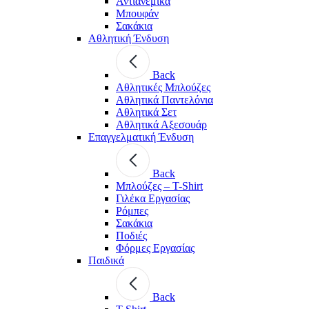
Αντιανεμικά
Μπουφάν
Σακάκια
Αθλητική Ένδυση
Back
Aθλητικές Μπλούζες
Αθλητικά Παντελόνια
Αθλητικά Σετ
Αθλητικά Αξεσουάρ
Επαγγελματική Ένδυση
Back
Μπλούζες – T-Shirt
Γιλέκα Εργασίας
Ρόμπες
Σακάκια
Ποδιές
Φόρμες Εργασίας
Παιδικά
Back