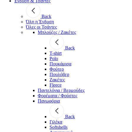
Ένδυση & Τσάντες
Back
Όλη η Ένδυση
Όλες οι Τσάντες
Μπλούζες / Ζακέτες
Back
T-shirt
Polo
Πουκάμισα
Φούτερ
Πουλόβερ
Ζακέτες
Fleece
Παντελόνια / Βερμούδες
Φορέματα / Φούστες
Πανωφόρια
Back
Γιλέκα
Softshells