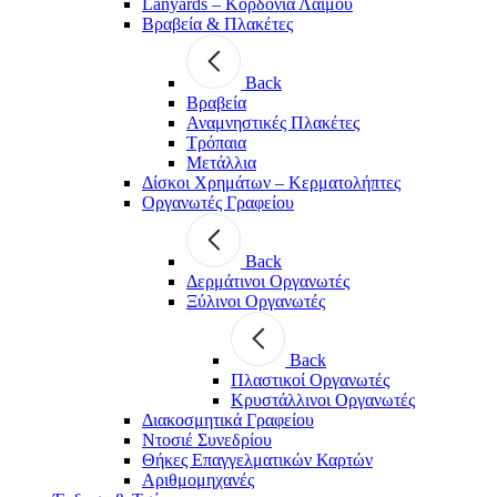
Lanyards – Kορδόνια Λαιμού
Βραβεία & Πλακέτες
Back
Βραβεία
Αναμνηστικές Πλακέτες
Τρόπαια
Μετάλλια
Δίσκοι Χρημάτων – Κερματολήπτες
Οργανωτές Γραφείου
Back
Δερμάτινοι Οργανωτές
Ξύλινοι Οργανωτές
Back
Πλαστικοί Οργανωτές
Κρυστάλλινοι Οργανωτές
Διακοσμητικά Γραφείου
Ντοσιέ Συνεδρίου
Θήκες Επαγγελματικών Καρτών
Αριθμομηχανές