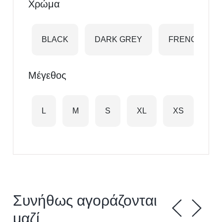
Χρώμα
BLACK
DARK GREY
FRENCH NAV
Μέγεθος
L
M
S
XL
XS
XX
Συνήθως αγοράζονται
μαζί