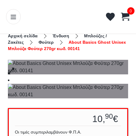
0
Αρχική σελίδα
Ένδυση
Μπλούζες /
Ζακέτες
Φούτερ
About Basics Ghost Unisex
Μπλούζα Φούτερ 270gr κωδ. 00141
90
10,
€
Οι τιμές συμπεριλαμβάνουν Φ.Π.Α.