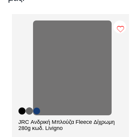
JRC Ανδρική Μπλούζα Fleece Δίχρωμη
[ti_wishlists_addtowishlist loop=yes]
280g κωδ. Livigno