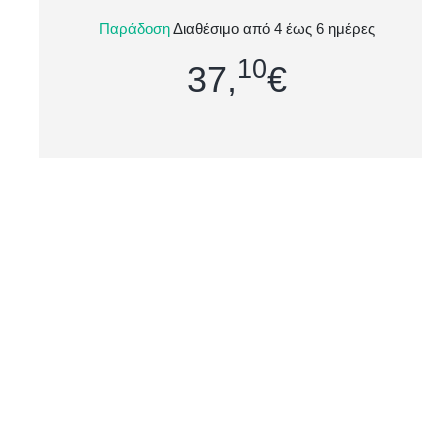
Η JRC Livigno είναι μια ανδρική δίχρωμη
Παράδοση
Διαθέσιμο από 4 έως 6 ημέρες
μπλούζα fleece 280g, ειδικά σχεδιασμένη για
10
επαγγελματική χρήση σε απαιτητικά πε...
37,
€