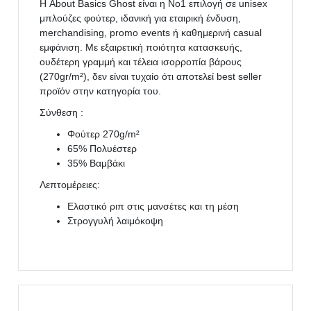
Η About Basics Ghost είναι η No1 επιλογή σε unisex
μπλούζες φούτερ, ιδανική για εταιρική ένδυση,
merchandising, promo events ή καθημερινή casual
εμφάνιση. Με εξαιρετική ποιότητα κατασκευής,
ουδέτερη γραμμή και τέλεια ισορροπία βάρους
(270gr/m²), δεν είναι τυχαίο ότι αποτελεί best seller
προϊόν στην κατηγορία του.
Σύνθεση :
Φούτερ 270g/m²
65% Πολυέστερ
35% Βαμβάκι
Λεπτομέρειες:
Ελαστικό ριπ στις μανσέτες και τη μέση
Στρογγυλή λαιμόκοψη