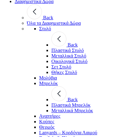
Διαφημιστικά Δώρα
Back
Όλα τα Διαφημιστικά Δώρα
Στυλό
Back
Πλαστικά Στυλό
Μεταλλικά Στυλό
Οικολογικά Στυλό
Σετ Στυλό
Θήκες Στυλό
Μολύβια
Μπρελόκ
Back
Πλαστικά Μπρελόκ
Μεταλλικά Μπρελόκ
Αναπτήρες
Κούπες
Θερμός
Lanyards – Kορδόνια Λαιμού