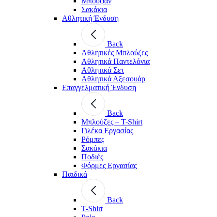
Μπουφάν
Σακάκια
Αθλητική Ένδυση
Back
Aθλητικές Μπλούζες
Αθλητικά Παντελόνια
Αθλητικά Σετ
Αθλητικά Αξεσουάρ
Επαγγελματική Ένδυση
Back
Μπλούζες – T-Shirt
Γιλέκα Εργασίας
Ρόμπες
Σακάκια
Ποδιές
Φόρμες Εργασίας
Παιδικά
Back
T-Shirt