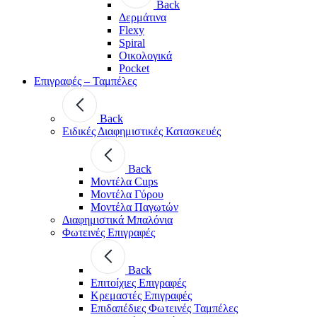
Back
Δερμάτινα
Flexy
Spiral
Οικολογικά
Pocket
Επιγραφές – Ταμπέλες
Back
Ειδικές Διαφημιστικές Κατασκευές
Back
Μοντέλα Cups
Μοντέλα Γύρου
Μοντέλα Παγωτών
Διαφημιστικά Μπαλόνια
Φωτεινές Επιγραφές
Back
Επιτοίχιες Επιγραφές
Κρεμαστές Επιγραφές
Επιδαπέδιες Φωτεινές Ταμπέλες