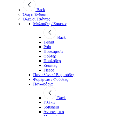
Back
Όλη η Ένδυση
Όλες οι Τσάντες
Μπλούζες / Ζακέτες
Back
T-shirt
Polo
Πουκάμισα
Φούτερ
Πουλόβερ
Ζακέτες
Fleece
Παντελόνια / Βερμούδες
Φορέματα / Φούστες
Πανωφόρια
Back
Γιλέκα
Softshells
Αντιανεμικά