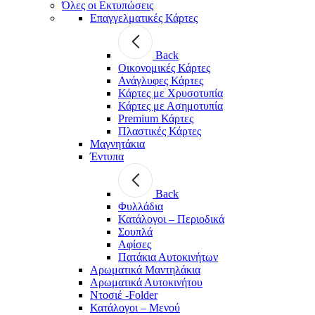
Όλες οι Εκτυπώσεις
Επαγγελματικές Κάρτες
Back
Οικονομικές Κάρτες
Ανάγλυφες Κάρτες
Κάρτες με Χρυσοτυπία
Κάρτες με Ασημοτυπία
Premium Κάρτες
Πλαστικές Κάρτες
Μαγνητάκια
Έντυπα
Back
Φυλλάδια
Κατάλογοι – Περιοδικά
Σουπλά
Αφίσες
Πατάκια Αυτοκινήτων
Αρωματικά Μαντηλάκια
Αρωματικά Αυτοκινήτου
Ντοσιέ -Folder
Κατάλογοι – Μενού