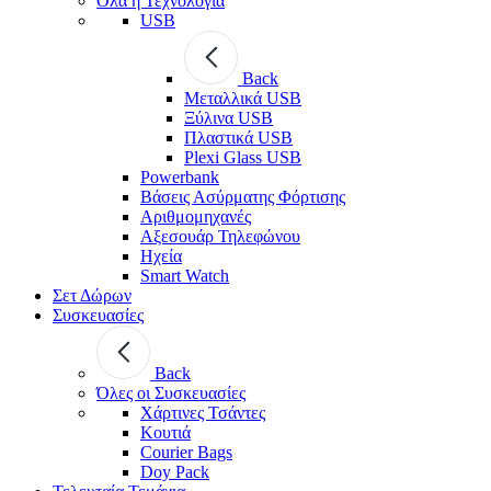
Όλα η Τεχνολογία
USB
Back
Μεταλλικά USB
Ξύλινα USB
Πλαστικά USB
Plexi Glass USB
Powerbank
Βάσεις Ασύρματης Φόρτισης
Αριθμομηχανές
Αξεσουάρ Τηλεφώνου
Ηχεία
Smart Watch
Σετ Δώρων
Συσκευασίες
Back
Όλες οι Συσκευασίες
Χάρτινες Τσάντες
Κουτιά
Courier Bags
Doy Pack