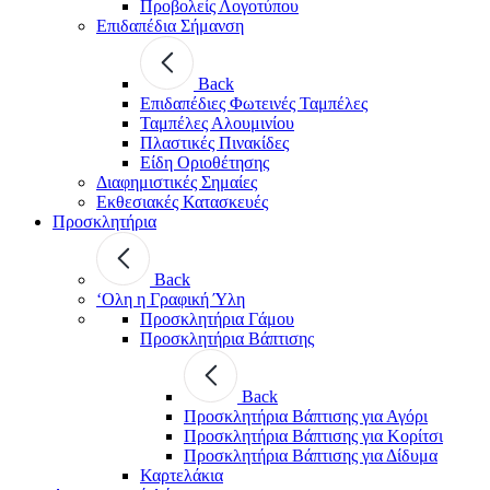
Προβολείς Λογοτύπου
Επιδαπέδια Σήμανση
Back
Επιδαπέδιες Φωτεινές Ταμπέλες
Ταμπέλες Αλουμινίου
Πλαστικές Πινακίδες
Είδη Οριοθέτησης
Διαφημιστικές Σημαίες
Εκθεσιακές Κατασκευές
Προσκλητήρια
Back
‘Ολη η Γραφική Ύλη
Προσκλητήρια Γάμου
Προσκλητήρια Βάπτισης
Back
Προσκλητήρια Βάπτισης για Αγόρι
Προσκλητήρια Βάπτισης για Κορίτσι
Προσκλητήρια Βάπτισης για Δίδυμα
Καρτελάκια