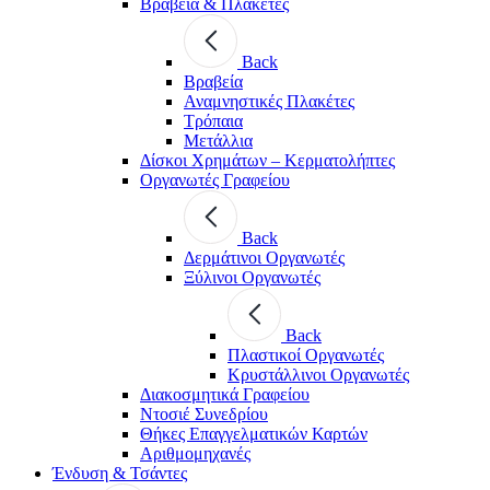
Βραβεία & Πλακέτες
Back
Βραβεία
Αναμνηστικές Πλακέτες
Τρόπαια
Μετάλλια
Δίσκοι Χρημάτων – Κερματολήπτες
Οργανωτές Γραφείου
Back
Δερμάτινοι Οργανωτές
Ξύλινοι Οργανωτές
Back
Πλαστικοί Οργανωτές
Κρυστάλλινοι Οργανωτές
Διακοσμητικά Γραφείου
Ντοσιέ Συνεδρίου
Θήκες Επαγγελματικών Καρτών
Αριθμομηχανές
Ένδυση & Τσάντες