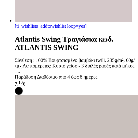
[ti_wishlists_addtowishlist loop=yes]
Atlantis Swing Τραγιάσκα κωδ.
ATLANTIS SWING
Σύνθεση : 100% Βουρτσισμένο βαμβάκι twill, 235g/m², 60g/
τμχ Λεπτομέρειες: Κυρτό γείσο - 3 διπλές ραφές κατά μήκος
-...
Παράδοση
Διαθέσιμο από 4 έως 6 ημέρες
10
7,
€