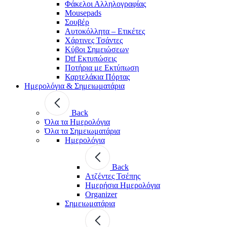
Φάκελοι Αλληλογραφίας
Mousepads
Σουβέρ
Αυτοκόλλητα – Ετικέτες
Χάρτινες Τσάντες
Κύβοι Σημειώσεων
Dtf Εκτυπώσεις
Ποτήρια με Εκτύπωση
Καρτελάκια Πόρτας
Ημερολόγια & Σημειωματάρια
Back
Όλα τα Ημερολόγια
Όλα τα Σημειωματάρια
Ημερολόγια
Back
Ατζέντες Τσέπης
Ημερήσια Ημερολόγια
Organizer
Σημειωματάρια