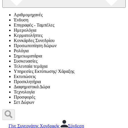
Αριθμομηχανές
Ένδυση
Επιγραφές - Ταμπέλες
Ημερολόγια
Κερματολήπτες
Κονκάρδες Συνεδρίου
Προσωποπίηση δώρων
Ρολόγια
Σημειωματάρια
Συσκευασίες
Τελευταία τεμάχια
Υπηρεσίες Εκτύπωσης/ Χάραξης
Εκτυπώσεις
Προσκλητήρια
Διαφημιστικά Δώρα
Τεχνολογία
Προσφορές
Σετ Δώρων
Γίνε Συνεργάτης Χονδρικής
Σύνδεση