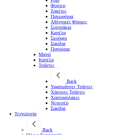
Polo
Φούτερ
Ζακέτες
Πανωφόρια
Αθλητικές Φόρμες
Σορτσάκια
Καπέλα
Σκούφοι
Σακίδια
Παγούρια
Μαγιό
Καπέλα
Τσάντες
Back
Υφασμάτινες Τσάντες
Χάρτινες Τσάντες
Χαρτοφύλακες
Νεσεσέρ
Σακίδια
Τεχνολογία
Back