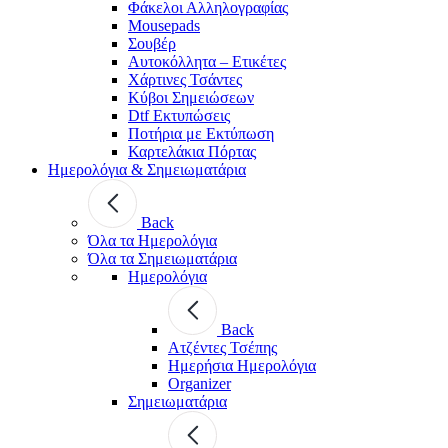
Φάκελοι Αλληλογραφίας
Mousepads
Σουβέρ
Αυτοκόλλητα – Ετικέτες
Χάρτινες Τσάντες
Κύβοι Σημειώσεων
Dtf Εκτυπώσεις
Ποτήρια με Εκτύπωση
Καρτελάκια Πόρτας
Ημερολόγια & Σημειωματάρια
Back
Όλα τα Ημερολόγια
Όλα τα Σημειωματάρια
Ημερολόγια
Back
Ατζέντες Τσέπης
Ημερήσια Ημερολόγια
Organizer
Σημειωματάρια