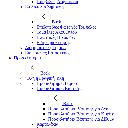
Προβολείς Λογοτύπου
Επιδαπέδια Σήμανση
Back
Επιδαπέδιες Φωτεινές Ταμπέλες
Ταμπέλες Αλουμινίου
Πλαστικές Πινακίδες
Είδη Οριοθέτησης
Διαφημιστικές Σημαίες
Εκθεσιακές Κατασκευές
Προσκλητήρια
Back
‘Ολη η Γραφική Ύλη
Προσκλητήρια Γάμου
Προσκλητήρια Βάπτισης
Back
Προσκλητήρια Βάπτισης για Αγόρι
Προσκλητήρια Βάπτισης για Κορίτσι
Προσκλητήρια Βάπτισης για Δίδυμα
Καρτελάκια