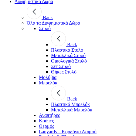
Διαφημιστικά Δώρα
Back
Όλα τα Διαφημιστικά Δώρα
Στυλό
Back
Πλαστικά Στυλό
Μεταλλικά Στυλό
Οικολογικά Στυλό
Σετ Στυλό
Θήκες Στυλό
Μολύβια
Μπρελόκ
Back
Πλαστικά Μπρελόκ
Μεταλλικά Μπρελόκ
Αναπτήρες
Κούπες
Θερμός
Lanyards – Kορδόνια Λαιμού