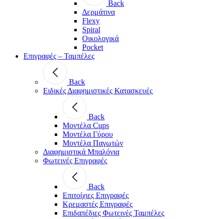
Back
Δερμάτινα
Flexy
Spiral
Οικολογικά
Pocket
Επιγραφές – Ταμπέλες
Back
Ειδικές Διαφημιστικές Κατασκευές
Back
Μοντέλα Cups
Μοντέλα Γύρου
Μοντέλα Παγωτών
Διαφημιστικά Μπαλόνια
Φωτεινές Επιγραφές
Back
Επιτοίχιες Επιγραφές
Κρεμαστές Επιγραφές
Επιδαπέδιες Φωτεινές Ταμπέλες