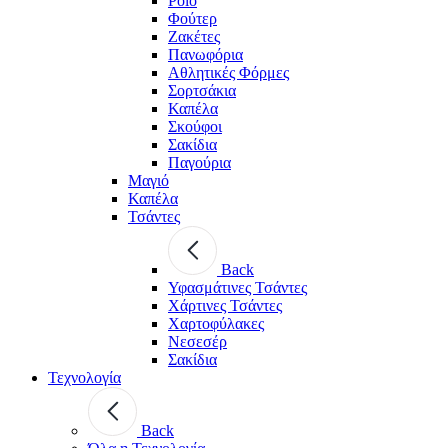
Polo
Φούτερ
Ζακέτες
Πανωφόρια
Αθλητικές Φόρμες
Σορτσάκια
Καπέλα
Σκούφοι
Σακίδια
Παγούρια
Μαγιό
Καπέλα
Τσάντες
Back
Υφασμάτινες Τσάντες
Χάρτινες Τσάντες
Χαρτοφύλακες
Νεσεσέρ
Σακίδια
Τεχνολογία
Back