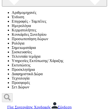
Αριθμομηχανές
Ένδυση
Επιγραφές - Ταμπέλες
Ημερολόγια
Κερματολήπτες
Κονκάρδες Συνεδρίου
Προσωποπίηση δώρων
Ρολόγια
Σημειωματάρια
Συσκευασίες
Τελευταία τεμάχια
Υπηρεσίες Εκτύπωσης/ Χάραξης
Εκτυπώσεις
Προσκλητήρια
Διαφημιστικά Δώρα
Τεχνολογία
Προσφορές
Σετ Δώρων
Γίνε Συνεργάτης Χονδρικής
Σύνδεση