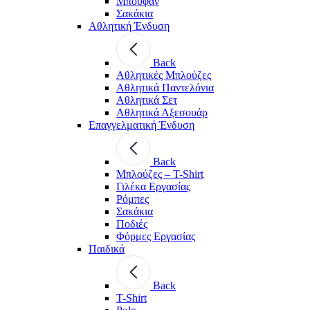
Μπουφάν
Σακάκια
Αθλητική Ένδυση
Back
Aθλητικές Μπλούζες
Αθλητικά Παντελόνια
Αθλητικά Σετ
Αθλητικά Αξεσουάρ
Επαγγελματική Ένδυση
Back
Μπλούζες – T-Shirt
Γιλέκα Εργασίας
Ρόμπες
Σακάκια
Ποδιές
Φόρμες Εργασίας
Παιδικά
Back
T-Shirt