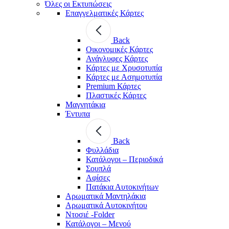
Όλες οι Εκτυπώσεις
Επαγγελματικές Κάρτες
Back
Οικονομικές Κάρτες
Ανάγλυφες Κάρτες
Κάρτες με Χρυσοτυπία
Κάρτες με Ασημοτυπία
Premium Κάρτες
Πλαστικές Κάρτες
Μαγνητάκια
Έντυπα
Back
Φυλλάδια
Κατάλογοι – Περιοδικά
Σουπλά
Αφίσες
Πατάκια Αυτοκινήτων
Αρωματικά Μαντηλάκια
Αρωματικά Αυτοκινήτου
Ντοσιέ -Folder
Κατάλογοι – Μενού