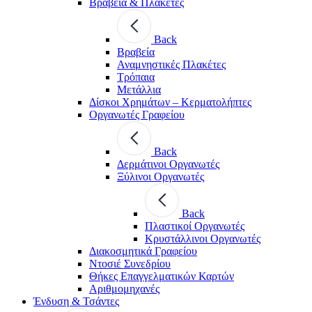
Βραβεία & Πλακέτες
Back
Βραβεία
Αναμνηστικές Πλακέτες
Τρόπαια
Μετάλλια
Δίσκοι Χρημάτων – Κερματολήπτες
Οργανωτές Γραφείου
Back
Δερμάτινοι Οργανωτές
Ξύλινοι Οργανωτές
Back
Πλαστικοί Οργανωτές
Κρυστάλλινοι Οργανωτές
Διακοσμητικά Γραφείου
Ντοσιέ Συνεδρίου
Θήκες Επαγγελματικών Καρτών
Αριθμομηχανές
Ένδυση & Τσάντες