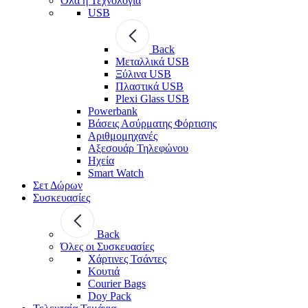
Όλα η Τεχνολογία
USB
Back
Μεταλλικά USB
Ξύλινα USB
Πλαστικά USB
Plexi Glass USB
Powerbank
Βάσεις Ασύρματης Φόρτισης
Αριθμομηχανές
Αξεσουάρ Τηλεφώνου
Ηχεία
Smart Watch
Σετ Δώρων
Συσκευασίες
Back
Όλες οι Συσκευασίες
Χάρτινες Τσάντες
Κουτιά
Courier Bags
Doy Pack