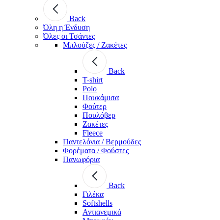
Back
Όλη η Ένδυση
Όλες οι Τσάντες
Μπλούζες / Ζακέτες
Back
T-shirt
Polo
Πουκάμισα
Φούτερ
Πουλόβερ
Ζακέτες
Fleece
Παντελόνια / Βερμούδες
Φορέματα / Φούστες
Πανωφόρια
Back
Γιλέκα
Softshells
Αντιανεμικά