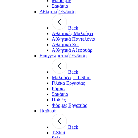
Μπουφάν
Σακάκια
Αθλητική Ένδυση
Back
Aθλητικές Μπλούζες
Αθλητικά Παντελόνια
Αθλητικά Σετ
Αθλητικά Αξεσουάρ
Επαγγελματική Ένδυση
Back
Μπλούζες – T-Shirt
Γιλέκα Εργασίας
Ρόμπες
Σακάκια
Ποδιές
Φόρμες Εργασίας
Παιδικά
Back
T-Shirt