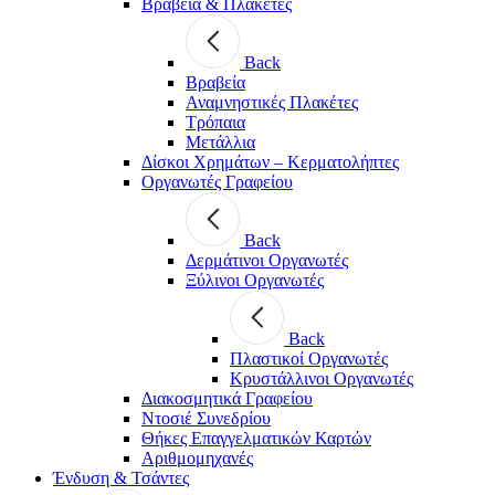
Βραβεία & Πλακέτες
Back
Βραβεία
Αναμνηστικές Πλακέτες
Τρόπαια
Μετάλλια
Δίσκοι Χρημάτων – Κερματολήπτες
Οργανωτές Γραφείου
Back
Δερμάτινοι Οργανωτές
Ξύλινοι Οργανωτές
Back
Πλαστικοί Οργανωτές
Κρυστάλλινοι Οργανωτές
Διακοσμητικά Γραφείου
Ντοσιέ Συνεδρίου
Θήκες Επαγγελματικών Καρτών
Αριθμομηχανές
Ένδυση & Τσάντες