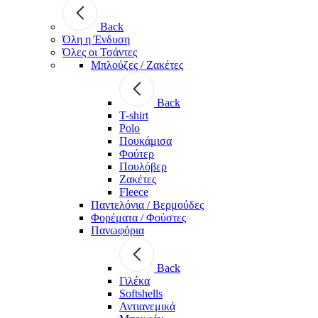
Back
Όλη η Ένδυση
Όλες οι Τσάντες
Μπλούζες / Ζακέτες
Back
T-shirt
Polo
Πουκάμισα
Φούτερ
Πουλόβερ
Ζακέτες
Fleece
Παντελόνια / Βερμούδες
Φορέματα / Φούστες
Πανωφόρια
Back
Γιλέκα
Softshells
Αντιανεμικά