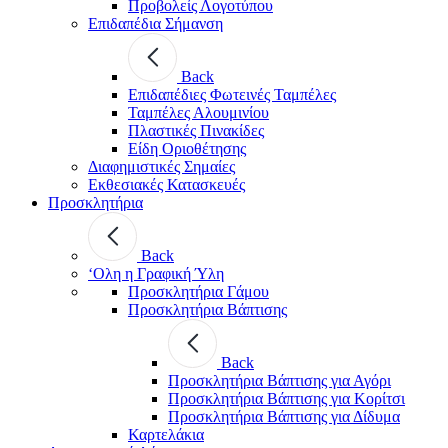
Προβολείς Λογοτύπου
Επιδαπέδια Σήμανση
Back
Επιδαπέδιες Φωτεινές Ταμπέλες
Ταμπέλες Αλουμινίου
Πλαστικές Πινακίδες
Είδη Οριοθέτησης
Διαφημιστικές Σημαίες
Εκθεσιακές Κατασκευές
Προσκλητήρια
Back
‘Ολη η Γραφική Ύλη
Προσκλητήρια Γάμου
Προσκλητήρια Βάπτισης
Back
Προσκλητήρια Βάπτισης για Αγόρι
Προσκλητήρια Βάπτισης για Κορίτσι
Προσκλητήρια Βάπτισης για Δίδυμα
Καρτελάκια