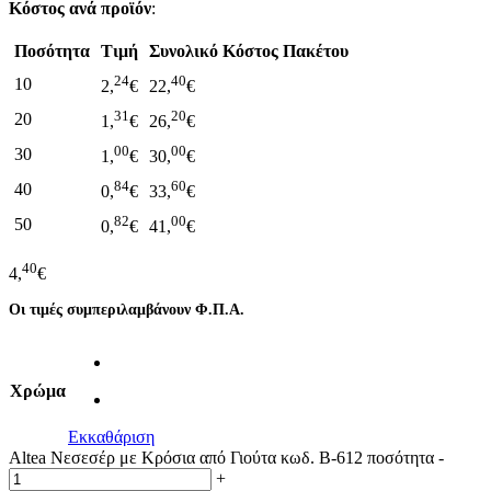
Κόστος ανά προϊόν
:
Ποσότητα
Τιμή
Συνολικό Κόστος Πακέτου
24
40
10
2,
€
22,
€
31
20
20
1,
€
26,
€
00
00
30
1,
€
30,
€
84
60
40
0,
€
33,
€
82
00
50
0,
€
41,
€
40
4,
€
Οι τιμές συμπεριλαμβάνουν Φ.Π.Α.
Χρώμα
Εκκαθάριση
Altea Νεσεσέρ με Κρόσια από Γιούτα κωδ. B-612 ποσότητα
-
+