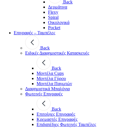
Back
Δερμάτινα
Flexy
Spiral
Οικολογικά
Pocket
Επιγραφές – Ταμπέλες
Back
Ειδικές Διαφημιστικές Κατασκευές
Back
Μοντέλα Cups
Μοντέλα Γύρου
Μοντέλα Παγωτών
Διαφημιστικά Μπαλόνια
Φωτεινές Επιγραφές
Back
Επιτοίχιες Επιγραφές
Κρεμαστές Επιγραφές
Επιδαπέδιες Φωτεινές Ταμπέλες