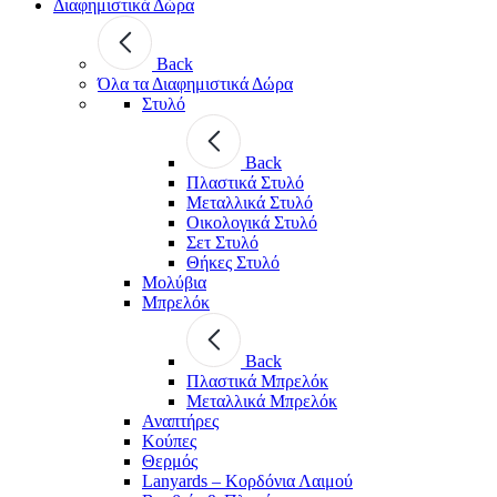
Διαφημιστικά Δώρα
Back
Όλα τα Διαφημιστικά Δώρα
Στυλό
Back
Πλαστικά Στυλό
Μεταλλικά Στυλό
Οικολογικά Στυλό
Σετ Στυλό
Θήκες Στυλό
Μολύβια
Μπρελόκ
Back
Πλαστικά Μπρελόκ
Μεταλλικά Μπρελόκ
Αναπτήρες
Κούπες
Θερμός
Lanyards – Kορδόνια Λαιμού