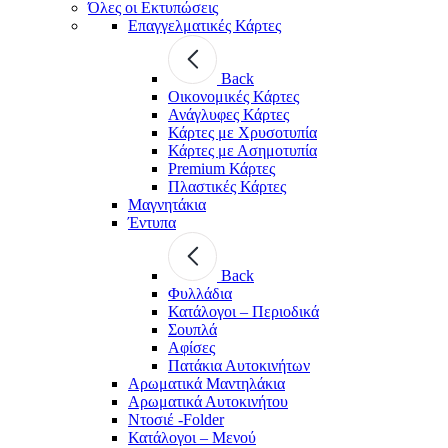
Όλες οι Εκτυπώσεις
Επαγγελματικές Κάρτες
Back
Οικονομικές Κάρτες
Ανάγλυφες Κάρτες
Κάρτες με Χρυσοτυπία
Κάρτες με Ασημοτυπία
Premium Κάρτες
Πλαστικές Κάρτες
Μαγνητάκια
Έντυπα
Back
Φυλλάδια
Κατάλογοι – Περιοδικά
Σουπλά
Αφίσες
Πατάκια Αυτοκινήτων
Αρωματικά Μαντηλάκια
Αρωματικά Αυτοκινήτου
Ντοσιέ -Folder
Κατάλογοι – Μενού