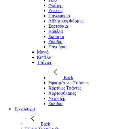
Polo
Φούτερ
Ζακέτες
Πανωφόρια
Αθλητικές Φόρμες
Σορτσάκια
Καπέλα
Σκούφοι
Σακίδια
Παγούρια
Μαγιό
Καπέλα
Τσάντες
Back
Υφασμάτινες Τσάντες
Χάρτινες Τσάντες
Χαρτοφύλακες
Νεσεσέρ
Σακίδια
Τεχνολογία
Back