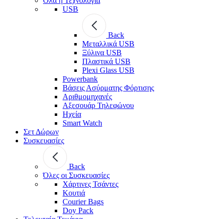
Όλα η Τεχνολογία
USB
Back
Μεταλλικά USB
Ξύλινα USB
Πλαστικά USB
Plexi Glass USB
Powerbank
Βάσεις Ασύρματης Φόρτισης
Αριθμομηχανές
Αξεσουάρ Τηλεφώνου
Ηχεία
Smart Watch
Σετ Δώρων
Συσκευασίες
Back
Όλες οι Συσκευασίες
Χάρτινες Τσάντες
Κουτιά
Courier Bags
Doy Pack