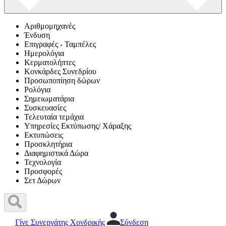
Αριθμομηχανές
Ένδυση
Επιγραφές - Ταμπέλες
Ημερολόγια
Κερματολήπτες
Κονκάρδες Συνεδρίου
Προσωποπίηση δώρων
Ρολόγια
Σημειωματάρια
Συσκευασίες
Τελευταία τεμάχια
Υπηρεσίες Εκτύπωσης/ Χάραξης
Εκτυπώσεις
Προσκλητήρια
Διαφημιστικά Δώρα
Τεχνολογία
Προσφορές
Σετ Δώρων
Γίνε Συνεργάτης Χονδρικής
Σύνδεση