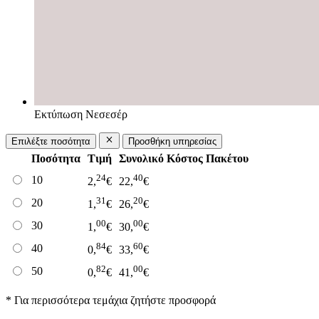
Εκτύπωση Νεσεσέρ
Επιλέξτε ποσότητα
Προσθήκη υπηρεσίας
Ποσότητα
Τιμή
Συνολικό Κόστος Πακέτου
24
40
10
2,
€
22,
€
31
20
20
1,
€
26,
€
00
00
30
1,
€
30,
€
84
60
40
0,
€
33,
€
82
00
50
0,
€
41,
€
* Για περισσότερα τεμάχια ζητήστε προσφορά