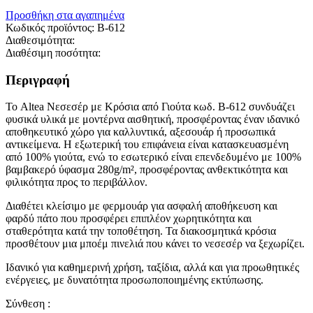
Προσθήκη στα αγαπημένα
Κωδικός προϊόντος:
B-612
Διαθεσιμότητα:
Διαθέσιμη ποσότητα:
Περιγραφή
Το Altea Νεσεσέρ με Κρόσια από Γιούτα κωδ. B-612 συνδυάζει
φυσικά υλικά με μοντέρνα αισθητική, προσφέροντας έναν ιδανικό
αποθηκευτικό χώρο για καλλυντικά, αξεσουάρ ή προσωπικά
αντικείμενα. Η εξωτερική του επιφάνεια είναι κατασκευασμένη
από 100% γιούτα, ενώ το εσωτερικό είναι επενδεδυμένο με 100%
βαμβακερό ύφασμα 280g/m², προσφέροντας ανθεκτικότητα και
φιλικότητα προς το περιβάλλον.
Διαθέτει κλείσιμο με φερμουάρ για ασφαλή αποθήκευση και
φαρδύ πάτο που προσφέρει επιπλέον χωρητικότητα και
σταθερότητα κατά την τοποθέτηση. Τα διακοσμητικά κρόσια
προσθέτουν μια μποέμ πινελιά που κάνει το νεσεσέρ να ξεχωρίζει.
Ιδανικό για καθημερινή χρήση, ταξίδια, αλλά και για προωθητικές
ενέργειες, με δυνατότητα προσωποποιημένης εκτύπωσης.
Σύνθεση :