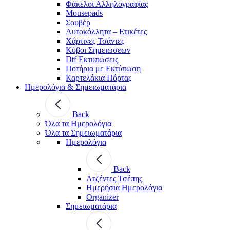
Φάκελοι Αλληλογραφίας
Mousepads
Σουβέρ
Αυτοκόλλητα – Ετικέτες
Χάρτινες Τσάντες
Κύβοι Σημειώσεων
Dtf Εκτυπώσεις
Ποτήρια με Εκτύπωση
Καρτελάκια Πόρτας
Ημερολόγια & Σημειωματάρια
Back
Όλα τα Ημερολόγια
Όλα τα Σημειωματάρια
Ημερολόγια
Back
Ατζέντες Τσέπης
Ημερήσια Ημερολόγια
Organizer
Σημειωματάρια