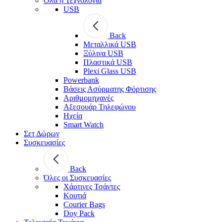
Όλα η Τεχνολογία
USB
Back
Μεταλλικά USB
Ξύλινα USB
Πλαστικά USB
Plexi Glass USB
Powerbank
Βάσεις Ασύρματης Φόρτισης
Αριθμομηχανές
Αξεσουάρ Τηλεφώνου
Ηχεία
Smart Watch
Σετ Δώρων
Συσκευασίες
Back
Όλες οι Συσκευασίες
Χάρτινες Τσάντες
Κουτιά
Courier Bags
Doy Pack