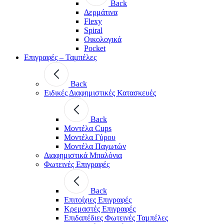
Back
Δερμάτινα
Flexy
Spiral
Οικολογικά
Pocket
Επιγραφές – Ταμπέλες
Back
Ειδικές Διαφημιστικές Κατασκευές
Back
Μοντέλα Cups
Μοντέλα Γύρου
Μοντέλα Παγωτών
Διαφημιστικά Μπαλόνια
Φωτεινές Επιγραφές
Back
Επιτοίχιες Επιγραφές
Κρεμαστές Επιγραφές
Επιδαπέδιες Φωτεινές Ταμπέλες