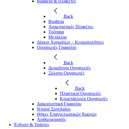
Βραβεία & Πλακέτες
Back
Βραβεία
Αναμνηστικές Πλακέτες
Τρόπαια
Μετάλλια
Δίσκοι Χρημάτων – Κερματολήπτες
Οργανωτές Γραφείου
Back
Δερμάτινοι Οργανωτές
Ξύλινοι Οργανωτές
Back
Πλαστικοί Οργανωτές
Κρυστάλλινοι Οργανωτές
Διακοσμητικά Γραφείου
Ντοσιέ Συνεδρίου
Θήκες Επαγγελματικών Καρτών
Αριθμομηχανές
Ένδυση & Τσάντες