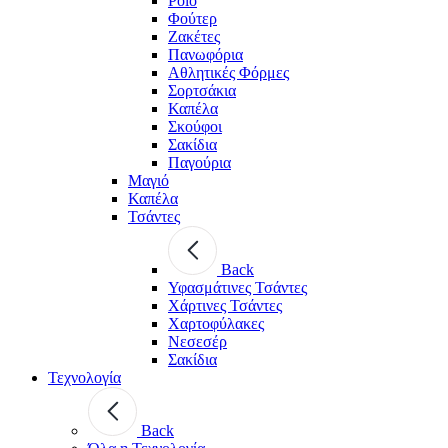
Polo
Φούτερ
Ζακέτες
Πανωφόρια
Αθλητικές Φόρμες
Σορτσάκια
Καπέλα
Σκούφοι
Σακίδια
Παγούρια
Μαγιό
Καπέλα
Τσάντες
Back
Υφασμάτινες Τσάντες
Χάρτινες Τσάντες
Χαρτοφύλακες
Νεσεσέρ
Σακίδια
Τεχνολογία
Back