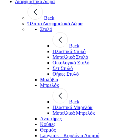
Διαφημιστικά Δώρα
Back
Όλα τα Διαφημιστικά Δώρα
Στυλό
Back
Πλαστικά Στυλό
Μεταλλικά Στυλό
Οικολογικά Στυλό
Σετ Στυλό
Θήκες Στυλό
Μολύβια
Μπρελόκ
Back
Πλαστικά Μπρελόκ
Μεταλλικά Μπρελόκ
Αναπτήρες
Κούπες
Θερμός
Lanyards – Kορδόνια Λαιμού