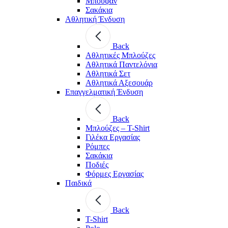
Μπουφάν
Σακάκια
Αθλητική Ένδυση
Back
Aθλητικές Μπλούζες
Αθλητικά Παντελόνια
Αθλητικά Σετ
Αθλητικά Αξεσουάρ
Επαγγελματική Ένδυση
Back
Μπλούζες – T-Shirt
Γιλέκα Εργασίας
Ρόμπες
Σακάκια
Ποδιές
Φόρμες Εργασίας
Παιδικά
Back
T-Shirt