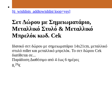
[ti_wishlists_addtowishlist loop=yes]
Σετ Δώρου με Σημειωματάριο,
Μεταλλικό Στυλό & Μεταλλικό
Μπρελόκ κωδ. Cek
Ιδανικό σετ δώρου με σημειωματάριο 14x21cm, μεταλλικό
στυλό roller και μεταλλικό μπρελόκ. Το σετ δώρου Cek
διατίθεται σε...
Παράδοση
Διαθέσιμο από 4 έως 6 ημέρες
26
8,
€