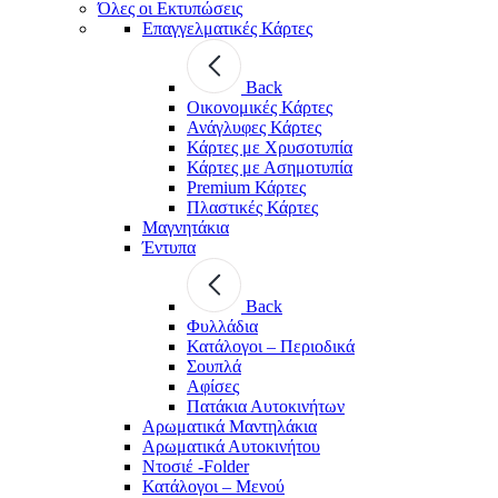
Όλες οι Εκτυπώσεις
Επαγγελματικές Κάρτες
Back
Οικονομικές Κάρτες
Ανάγλυφες Κάρτες
Κάρτες με Χρυσοτυπία
Κάρτες με Ασημοτυπία
Premium Κάρτες
Πλαστικές Κάρτες
Μαγνητάκια
Έντυπα
Back
Φυλλάδια
Κατάλογοι – Περιοδικά
Σουπλά
Αφίσες
Πατάκια Αυτοκινήτων
Αρωματικά Μαντηλάκια
Αρωματικά Αυτοκινήτου
Ντοσιέ -Folder
Κατάλογοι – Μενού