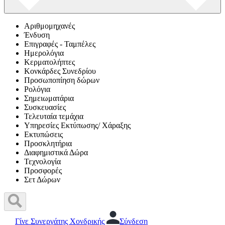
Αριθμομηχανές
Ένδυση
Επιγραφές - Ταμπέλες
Ημερολόγια
Κερματολήπτες
Κονκάρδες Συνεδρίου
Προσωποπίηση δώρων
Ρολόγια
Σημειωματάρια
Συσκευασίες
Τελευταία τεμάχια
Υπηρεσίες Εκτύπωσης/ Χάραξης
Εκτυπώσεις
Προσκλητήρια
Διαφημιστικά Δώρα
Τεχνολογία
Προσφορές
Σετ Δώρων
Γίνε Συνεργάτης Χονδρικής
Σύνδεση