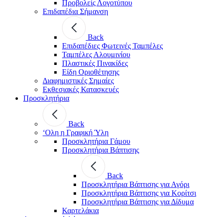
Προβολείς Λογοτύπου
Επιδαπέδια Σήμανση
Back
Επιδαπέδιες Φωτεινές Ταμπέλες
Ταμπέλες Αλουμινίου
Πλαστικές Πινακίδες
Είδη Οριοθέτησης
Διαφημιστικές Σημαίες
Εκθεσιακές Κατασκευές
Προσκλητήρια
Back
‘Ολη η Γραφική Ύλη
Προσκλητήρια Γάμου
Προσκλητήρια Βάπτισης
Back
Προσκλητήρια Βάπτισης για Αγόρι
Προσκλητήρια Βάπτισης για Κορίτσι
Προσκλητήρια Βάπτισης για Δίδυμα
Καρτελάκια