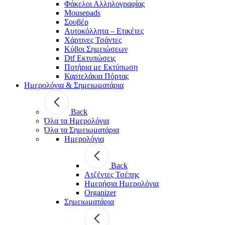
Φάκελοι Αλληλογραφίας
Mousepads
Σουβέρ
Αυτοκόλλητα – Ετικέτες
Χάρτινες Τσάντες
Κύβοι Σημειώσεων
Dtf Εκτυπώσεις
Ποτήρια με Εκτύπωση
Καρτελάκια Πόρτας
Ημερολόγια & Σημειωματάρια
Back
Όλα τα Ημερολόγια
Όλα τα Σημειωματάρια
Ημερολόγια
Back
Ατζέντες Τσέπης
Ημερήσια Ημερολόγια
Organizer
Σημειωματάρια