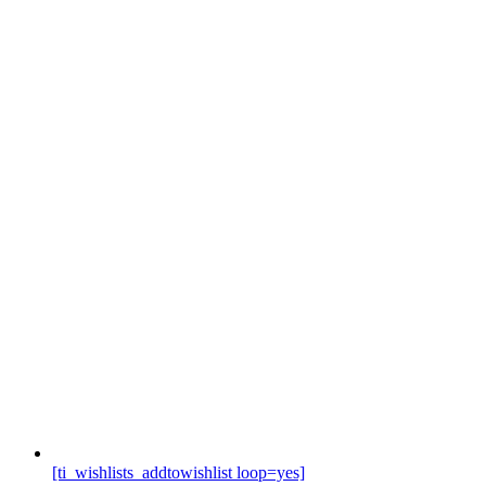
[ti_wishlists_addtowishlist loop=yes]