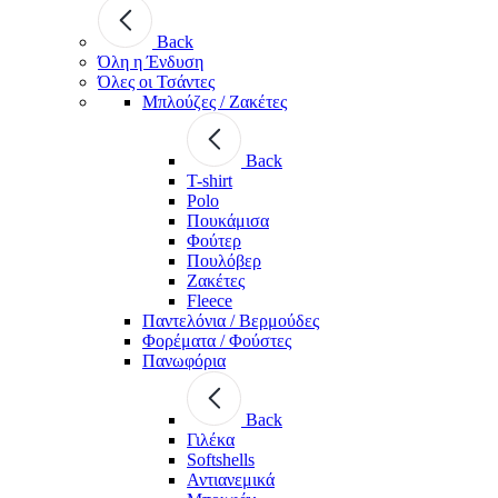
Back
Όλη η Ένδυση
Όλες οι Τσάντες
Μπλούζες / Ζακέτες
Back
T-shirt
Polo
Πουκάμισα
Φούτερ
Πουλόβερ
Ζακέτες
Fleece
Παντελόνια / Βερμούδες
Φορέματα / Φούστες
Πανωφόρια
Back
Γιλέκα
Softshells
Αντιανεμικά