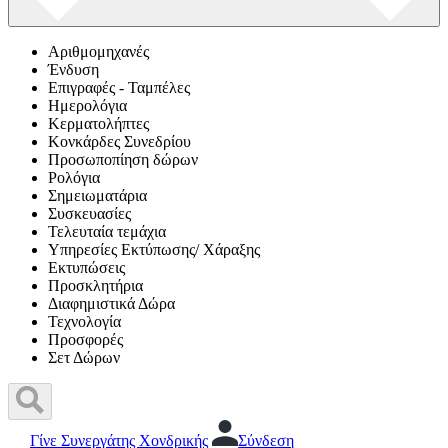
Αριθμομηχανές
Ένδυση
Επιγραφές - Ταμπέλες
Ημερολόγια
Κερματολήπτες
Κονκάρδες Συνεδρίου
Προσωποπίηση δώρων
Ρολόγια
Σημειωματάρια
Συσκευασίες
Τελευταία τεμάχια
Υπηρεσίες Εκτύπωσης/ Χάραξης
Εκτυπώσεις
Προσκλητήρια
Διαφημιστικά Δώρα
Τεχνολογία
Προσφορές
Σετ Δώρων
Γίνε Συνεργάτης Χονδρικής
Σύνδεση