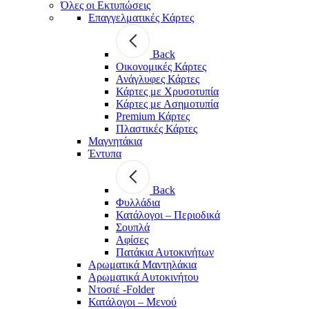
Όλες οι Εκτυπώσεις
Επαγγελματικές Κάρτες
Back
Οικονομικές Κάρτες
Ανάγλυφες Κάρτες
Κάρτες με Χρυσοτυπία
Κάρτες με Ασημοτυπία
Premium Κάρτες
Πλαστικές Κάρτες
Μαγνητάκια
Έντυπα
Back
Φυλλάδια
Κατάλογοι – Περιοδικά
Σουπλά
Αφίσες
Πατάκια Αυτοκινήτων
Αρωματικά Μαντηλάκια
Αρωματικά Αυτοκινήτου
Ντοσιέ -Folder
Κατάλογοι – Μενού