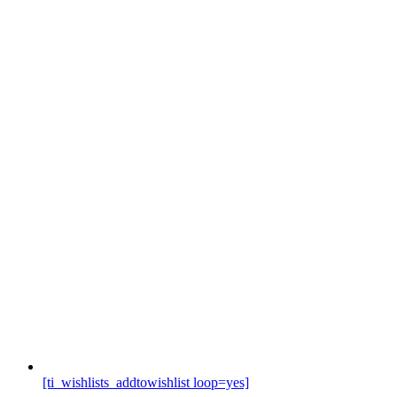
[ti_wishlists_addtowishlist loop=yes]