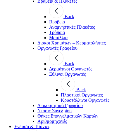
Βραβεία & Πλακέτες
Back
Βραβεία
Αναμνηστικές Πλακέτες
Τρόπαια
Μετάλλια
Δίσκοι Χρημάτων – Κερματολήπτες
Οργανωτές Γραφείου
Back
Δερμάτινοι Οργανωτές
Ξύλινοι Οργανωτές
Back
Πλαστικοί Οργανωτές
Κρυστάλλινοι Οργανωτές
Διακοσμητικά Γραφείου
Ντοσιέ Συνεδρίου
Θήκες Επαγγελματικών Καρτών
Αριθμομηχανές
Ένδυση & Τσάντες