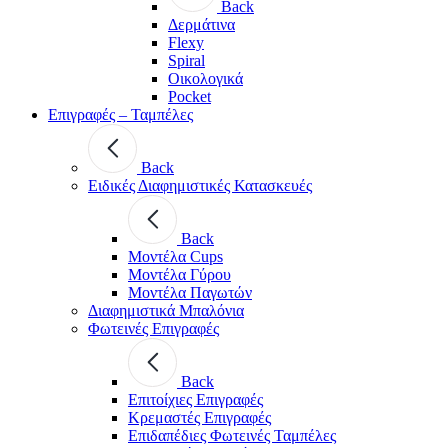
Back
Δερμάτινα
Flexy
Spiral
Οικολογικά
Pocket
Επιγραφές – Ταμπέλες
Back
Ειδικές Διαφημιστικές Κατασκευές
Back
Μοντέλα Cups
Μοντέλα Γύρου
Μοντέλα Παγωτών
Διαφημιστικά Μπαλόνια
Φωτεινές Επιγραφές
Back
Επιτοίχιες Επιγραφές
Κρεμαστές Επιγραφές
Επιδαπέδιες Φωτεινές Ταμπέλες