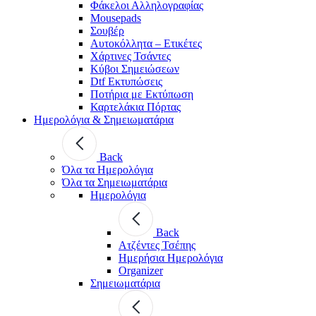
Φάκελοι Αλληλογραφίας
Mousepads
Σουβέρ
Αυτοκόλλητα – Ετικέτες
Χάρτινες Τσάντες
Κύβοι Σημειώσεων
Dtf Εκτυπώσεις
Ποτήρια με Εκτύπωση
Καρτελάκια Πόρτας
Ημερολόγια & Σημειωματάρια
Back
Όλα τα Ημερολόγια
Όλα τα Σημειωματάρια
Ημερολόγια
Back
Ατζέντες Τσέπης
Ημερήσια Ημερολόγια
Organizer
Σημειωματάρια