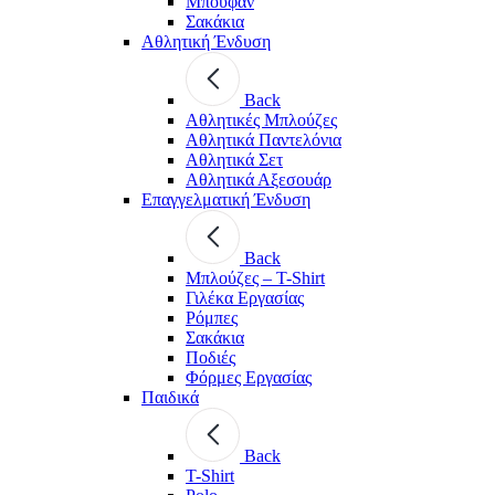
Μπουφάν
Σακάκια
Αθλητική Ένδυση
Back
Aθλητικές Μπλούζες
Αθλητικά Παντελόνια
Αθλητικά Σετ
Αθλητικά Αξεσουάρ
Επαγγελματική Ένδυση
Back
Μπλούζες – T-Shirt
Γιλέκα Εργασίας
Ρόμπες
Σακάκια
Ποδιές
Φόρμες Εργασίας
Παιδικά
Back
T-Shirt