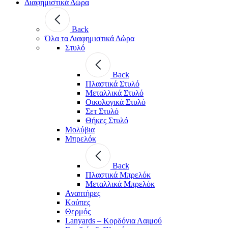
Διαφημιστικά Δώρα
Back
Όλα τα Διαφημιστικά Δώρα
Στυλό
Back
Πλαστικά Στυλό
Μεταλλικά Στυλό
Οικολογικά Στυλό
Σετ Στυλό
Θήκες Στυλό
Μολύβια
Μπρελόκ
Back
Πλαστικά Μπρελόκ
Μεταλλικά Μπρελόκ
Αναπτήρες
Κούπες
Θερμός
Lanyards – Kορδόνια Λαιμού