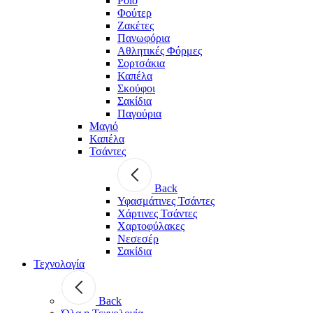
Polo
Φούτερ
Ζακέτες
Πανωφόρια
Αθλητικές Φόρμες
Σορτσάκια
Καπέλα
Σκούφοι
Σακίδια
Παγούρια
Μαγιό
Καπέλα
Τσάντες
Back
Υφασμάτινες Τσάντες
Χάρτινες Τσάντες
Χαρτοφύλακες
Νεσεσέρ
Σακίδια
Τεχνολογία
Back