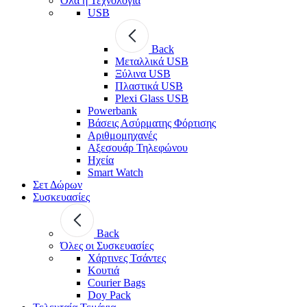
Όλα η Τεχνολογία
USB
Back
Μεταλλικά USB
Ξύλινα USB
Πλαστικά USB
Plexi Glass USB
Powerbank
Βάσεις Ασύρματης Φόρτισης
Αριθμομηχανές
Αξεσουάρ Τηλεφώνου
Ηχεία
Smart Watch
Σετ Δώρων
Συσκευασίες
Back
Όλες οι Συσκευασίες
Χάρτινες Τσάντες
Κουτιά
Courier Bags
Doy Pack