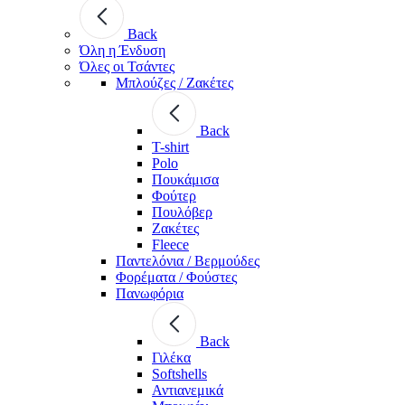
Back
Όλη η Ένδυση
Όλες οι Τσάντες
Μπλούζες / Ζακέτες
Back
T-shirt
Polo
Πουκάμισα
Φούτερ
Πουλόβερ
Ζακέτες
Fleece
Παντελόνια / Βερμούδες
Φορέματα / Φούστες
Πανωφόρια
Back
Γιλέκα
Softshells
Αντιανεμικά