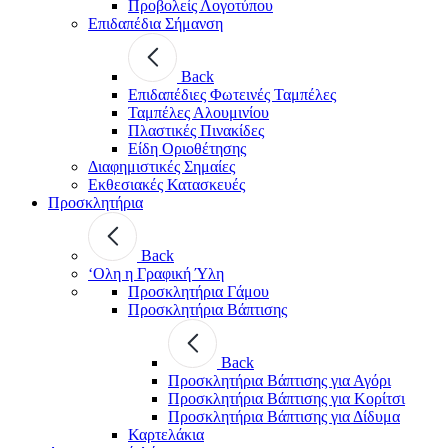
Προβολείς Λογοτύπου
Επιδαπέδια Σήμανση
Back
Επιδαπέδιες Φωτεινές Ταμπέλες
Ταμπέλες Αλουμινίου
Πλαστικές Πινακίδες
Είδη Οριοθέτησης
Διαφημιστικές Σημαίες
Εκθεσιακές Κατασκευές
Προσκλητήρια
Back
‘Ολη η Γραφική Ύλη
Προσκλητήρια Γάμου
Προσκλητήρια Βάπτισης
Back
Προσκλητήρια Βάπτισης για Αγόρι
Προσκλητήρια Βάπτισης για Κορίτσι
Προσκλητήρια Βάπτισης για Δίδυμα
Καρτελάκια