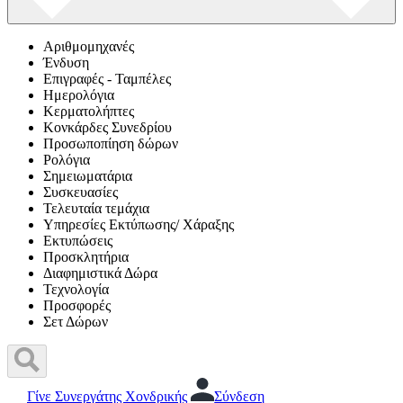
Αριθμομηχανές
Ένδυση
Επιγραφές - Ταμπέλες
Ημερολόγια
Κερματολήπτες
Κονκάρδες Συνεδρίου
Προσωποπίηση δώρων
Ρολόγια
Σημειωματάρια
Συσκευασίες
Τελευταία τεμάχια
Υπηρεσίες Εκτύπωσης/ Χάραξης
Εκτυπώσεις
Προσκλητήρια
Διαφημιστικά Δώρα
Τεχνολογία
Προσφορές
Σετ Δώρων
Γίνε Συνεργάτης Χονδρικής
Σύνδεση