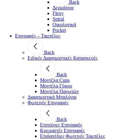
Back
Δερμάτινα
Flexy
Spiral
Οικολογικά
Pocket
Επιγραφές – Ταμπέλες
Back
Ειδικές Διαφημιστικές Κατασκευές
Back
Μοντέλα Cups
Μοντέλα Γύρου
Μοντέλα Παγωτών
Διαφημιστικά Μπαλόνια
Φωτεινές Επιγραφές
Back
Επιτοίχιες Επιγραφές
Κρεμαστές Επιγραφές
Επιδαπέδιες Φωτεινές Ταμπέλες