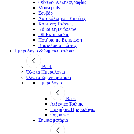
Φάκελοι Αλληλογραφίας
Mousepads
Σουβέρ
Αυτοκόλλητα – Ετικέτες
Χάρτινες Τσάντες
Κύβοι Σημειώσεων
Dtf Εκτυπώσεις
Ποτήρια με Εκτύπωση
Καρτελάκια Πόρτας
Ημερολόγια & Σημειωματάρια
Back
Όλα τα Ημερολόγια
Όλα τα Σημειωματάρια
Ημερολόγια
Back
Ατζέντες Τσέπης
Ημερήσια Ημερολόγια
Organizer
Σημειωματάρια