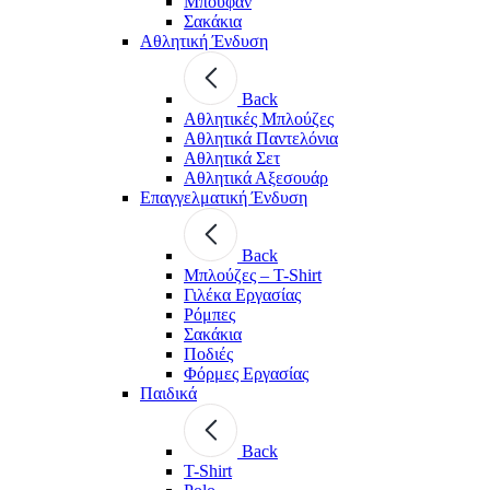
Μπουφάν
Σακάκια
Αθλητική Ένδυση
Back
Aθλητικές Μπλούζες
Αθλητικά Παντελόνια
Αθλητικά Σετ
Αθλητικά Αξεσουάρ
Επαγγελματική Ένδυση
Back
Μπλούζες – T-Shirt
Γιλέκα Εργασίας
Ρόμπες
Σακάκια
Ποδιές
Φόρμες Εργασίας
Παιδικά
Back
T-Shirt