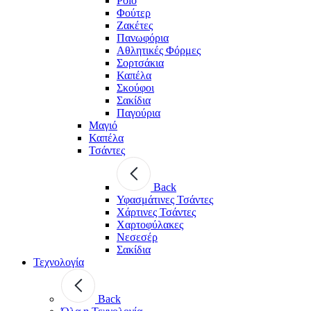
Polo
Φούτερ
Ζακέτες
Πανωφόρια
Αθλητικές Φόρμες
Σορτσάκια
Καπέλα
Σκούφοι
Σακίδια
Παγούρια
Μαγιό
Καπέλα
Τσάντες
Back
Υφασμάτινες Τσάντες
Χάρτινες Τσάντες
Χαρτοφύλακες
Νεσεσέρ
Σακίδια
Τεχνολογία
Back