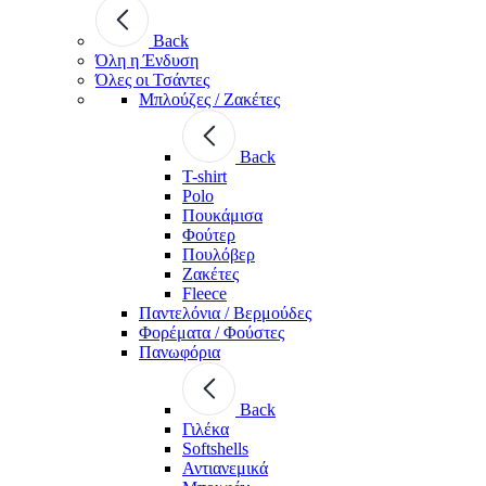
Back
Όλη η Ένδυση
Όλες οι Τσάντες
Μπλούζες / Ζακέτες
Back
T-shirt
Polo
Πουκάμισα
Φούτερ
Πουλόβερ
Ζακέτες
Fleece
Παντελόνια / Βερμούδες
Φορέματα / Φούστες
Πανωφόρια
Back
Γιλέκα
Softshells
Αντιανεμικά