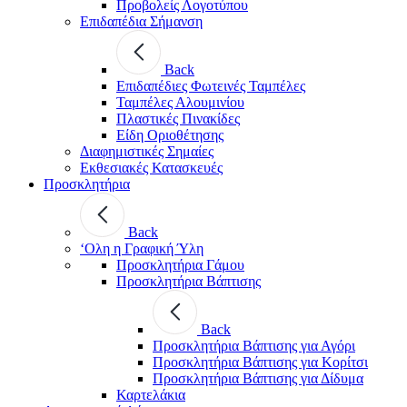
Προβολείς Λογοτύπου
Επιδαπέδια Σήμανση
Back
Επιδαπέδιες Φωτεινές Ταμπέλες
Ταμπέλες Αλουμινίου
Πλαστικές Πινακίδες
Είδη Οριοθέτησης
Διαφημιστικές Σημαίες
Εκθεσιακές Κατασκευές
Προσκλητήρια
Back
‘Ολη η Γραφική Ύλη
Προσκλητήρια Γάμου
Προσκλητήρια Βάπτισης
Back
Προσκλητήρια Βάπτισης για Αγόρι
Προσκλητήρια Βάπτισης για Κορίτσι
Προσκλητήρια Βάπτισης για Δίδυμα
Καρτελάκια