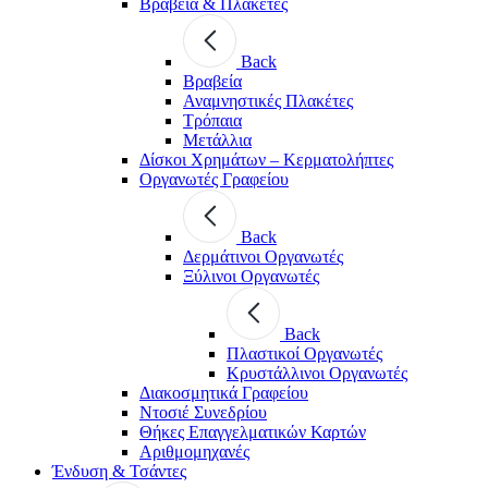
Βραβεία & Πλακέτες
Back
Βραβεία
Αναμνηστικές Πλακέτες
Τρόπαια
Μετάλλια
Δίσκοι Χρημάτων – Κερματολήπτες
Οργανωτές Γραφείου
Back
Δερμάτινοι Οργανωτές
Ξύλινοι Οργανωτές
Back
Πλαστικοί Οργανωτές
Κρυστάλλινοι Οργανωτές
Διακοσμητικά Γραφείου
Ντοσιέ Συνεδρίου
Θήκες Επαγγελματικών Καρτών
Αριθμομηχανές
Ένδυση & Τσάντες