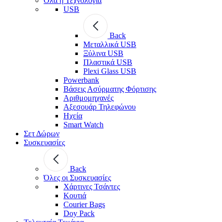
Όλα η Τεχνολογία
USB
Back
Μεταλλικά USB
Ξύλινα USB
Πλαστικά USB
Plexi Glass USB
Powerbank
Βάσεις Ασύρματης Φόρτισης
Αριθμομηχανές
Αξεσουάρ Τηλεφώνου
Ηχεία
Smart Watch
Σετ Δώρων
Συσκευασίες
Back
Όλες οι Συσκευασίες
Χάρτινες Τσάντες
Κουτιά
Courier Bags
Doy Pack