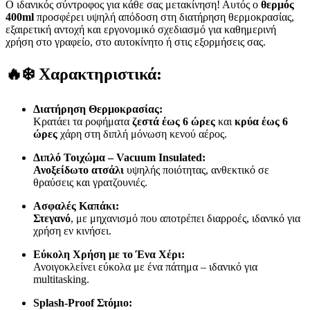
Ο ιδανικός σύντροφος για κάθε σας μετακίνηση! Αυτός ο
θερμός
400ml
προσφέρει υψηλή απόδοση στη διατήρηση θερμοκρασίας,
εξαιρετική αντοχή και εργονομικό σχεδιασμό για καθημερινή
χρήση στο γραφείο, στο αυτοκίνητο ή στις εξορμήσεις σας.
🔥❄️
Χαρακτηριστικά:
Διατήρηση Θερμοκρασίας:
Κρατάει τα ροφήματα
ζεστά έως 6 ώρες
και
κρύα έως 6
ώρες
χάρη στη διπλή μόνωση κενού αέρος.
Διπλό Τοιχώμα – Vacuum Insulated:
Ανοξείδωτο ατσάλι
υψηλής ποιότητας, ανθεκτικό σε
θραύσεις και γρατζουνιές.
Ασφαλές Καπάκι:
Στεγανό
, με μηχανισμό που αποτρέπει διαρροές, ιδανικό για
χρήση εν κινήσει.
Εύκολη Χρήση με το Ένα Χέρι:
Ανοιγοκλείνει εύκολα με ένα πάτημα – ιδανικό για
multitasking.
Splash-Proof Στόμιο: