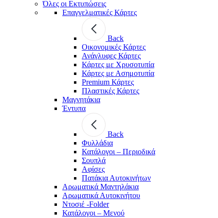
Όλες οι Εκτυπώσεις
Επαγγελματικές Κάρτες
Back
Οικονομικές Κάρτες
Ανάγλυφες Κάρτες
Κάρτες με Χρυσοτυπία
Κάρτες με Ασημοτυπία
Premium Κάρτες
Πλαστικές Κάρτες
Μαγνητάκια
Έντυπα
Back
Φυλλάδια
Κατάλογοι – Περιοδικά
Σουπλά
Αφίσες
Πατάκια Αυτοκινήτων
Αρωματικά Μαντηλάκια
Αρωματικά Αυτοκινήτου
Ντοσιέ -Folder
Κατάλογοι – Μενού