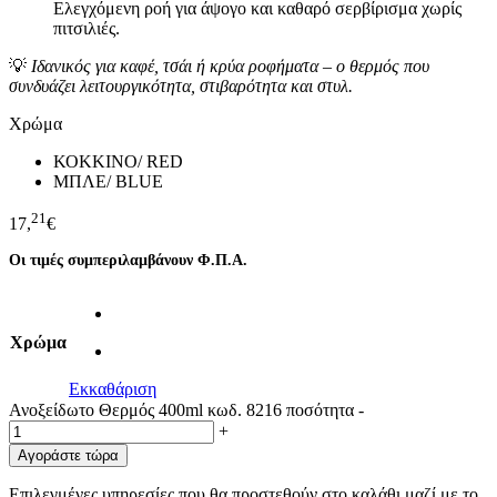
Ελεγχόμενη ροή για άψογο και καθαρό σερβίρισμα χωρίς
πιτσιλιές.
💡
Ιδανικός για καφέ, τσάι ή κρύα ροφήματα – ο θερμός που
συνδυάζει λειτουργικότητα, στιβαρότητα και στυλ.
Χρώμα
ΚΟΚΚΙΝΟ/ RED
ΜΠΛΕ/ BLUE
21
17,
€
Οι τιμές συμπεριλαμβάνουν Φ.Π.Α.
Χρώμα
Εκκαθάριση
Ανοξείδωτο Θερμός 400ml κωδ. 8216 ποσότητα
-
+
Αγοράστε τώρα
Επιλεγμένες υπηρεσίες που θα προστεθούν στο καλάθι μαζί με το