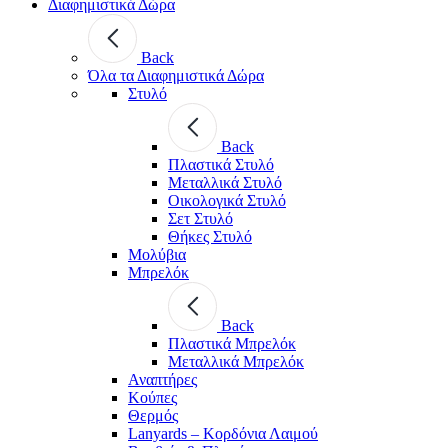
Διαφημιστικά Δώρα
Back
Όλα τα Διαφημιστικά Δώρα
Στυλό
Back
Πλαστικά Στυλό
Μεταλλικά Στυλό
Οικολογικά Στυλό
Σετ Στυλό
Θήκες Στυλό
Μολύβια
Μπρελόκ
Back
Πλαστικά Μπρελόκ
Μεταλλικά Μπρελόκ
Αναπτήρες
Κούπες
Θερμός
Lanyards – Kορδόνια Λαιμού