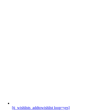
[ti_wishlists_addtowishlist loop=yes]