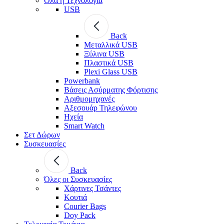
Όλα η Τεχνολογία
USB
Back
Μεταλλικά USB
Ξύλινα USB
Πλαστικά USB
Plexi Glass USB
Powerbank
Βάσεις Ασύρματης Φόρτισης
Αριθμομηχανές
Αξεσουάρ Τηλεφώνου
Ηχεία
Smart Watch
Σετ Δώρων
Συσκευασίες
Back
Όλες οι Συσκευασίες
Χάρτινες Τσάντες
Κουτιά
Courier Bags
Doy Pack