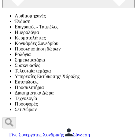
Αριθμομηχανές
Ένδυση
Επιγραφές - Ταμπέλες
Ημερολόγια
Κερματολήπτες
Κονκάρδες Συνεδρίου
Προσωποπίηση δώρων
Ρολόγια
Σημειωματάρια
Συσκευασίες
Τελευταία τεμάχια
Υπηρεσίες Εκτύπωσης/ Χάραξης
Εκτυπώσεις
Προσκλητήρια
Διαφημιστικά Δώρα
Τεχνολογία
Προσφορές
Σετ Δώρων
Γίνε Συνεργάτης Χονδρικής
Σύνδεση