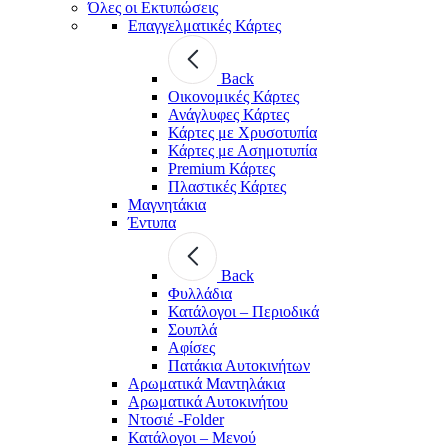
Όλες οι Εκτυπώσεις
Επαγγελματικές Κάρτες
Back
Οικονομικές Κάρτες
Ανάγλυφες Κάρτες
Κάρτες με Χρυσοτυπία
Κάρτες με Ασημοτυπία
Premium Κάρτες
Πλαστικές Κάρτες
Μαγνητάκια
Έντυπα
Back
Φυλλάδια
Κατάλογοι – Περιοδικά
Σουπλά
Αφίσες
Πατάκια Αυτοκινήτων
Αρωματικά Μαντηλάκια
Αρωματικά Αυτοκινήτου
Ντοσιέ -Folder
Κατάλογοι – Μενού