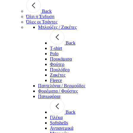
Back
Όλη η Ένδυση
Όλες οι Τσάντες
Μπλούζες / Ζακέτες
Back
T-shirt
Polo
Πουκάμισα
Φούτερ
Πουλόβερ
Ζακέτες
Fleece
Παντελόνια / Βερμούδες
Φορέματα / Φούστες
Πανωφόρια
Back
Γιλέκα
Softshells
Αντιανεμικά