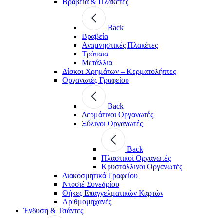
Βραβεία & Πλακέτες
Back
Βραβεία
Αναμνηστικές Πλακέτες
Τρόπαια
Μετάλλια
Δίσκοι Χρημάτων – Κερματολήπτες
Οργανωτές Γραφείου
Back
Δερμάτινοι Οργανωτές
Ξύλινοι Οργανωτές
Back
Πλαστικοί Οργανωτές
Κρυστάλλινοι Οργανωτές
Διακοσμητικά Γραφείου
Ντοσιέ Συνεδρίου
Θήκες Επαγγελματικών Καρτών
Αριθμομηχανές
Ένδυση & Τσάντες