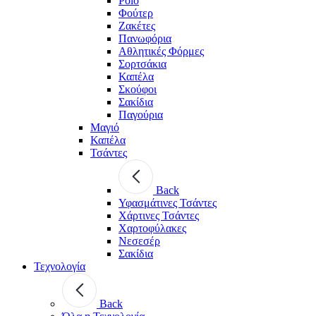
Polo
Φούτερ
Ζακέτες
Πανωφόρια
Αθλητικές Φόρμες
Σορτσάκια
Καπέλα
Σκούφοι
Σακίδια
Παγούρια
Μαγιό
Καπέλα
Τσάντες
Back
Υφασμάτινες Τσάντες
Χάρτινες Τσάντες
Χαρτοφύλακες
Νεσεσέρ
Σακίδια
Τεχνολογία
Back