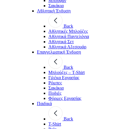
Μπουφάν
Σακάκια
Αθλητική Ένδυση
Back
Aθλητικές Μπλούζες
Αθλητικά Παντελόνια
Αθλητικά Σετ
Αθλητικά Αξεσουάρ
Επαγγελματική Ένδυση
Back
Μπλούζες – T-Shirt
Γιλέκα Εργασίας
Ρόμπες
Σακάκια
Ποδιές
Φόρμες Εργασίας
Παιδικά
Back
T-Shirt