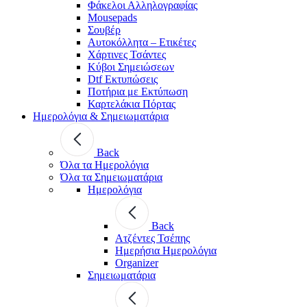
Φάκελοι Αλληλογραφίας
Mousepads
Σουβέρ
Αυτοκόλλητα – Ετικέτες
Χάρτινες Τσάντες
Κύβοι Σημειώσεων
Dtf Εκτυπώσεις
Ποτήρια με Εκτύπωση
Καρτελάκια Πόρτας
Ημερολόγια & Σημειωματάρια
Back
Όλα τα Ημερολόγια
Όλα τα Σημειωματάρια
Ημερολόγια
Back
Ατζέντες Τσέπης
Ημερήσια Ημερολόγια
Organizer
Σημειωματάρια