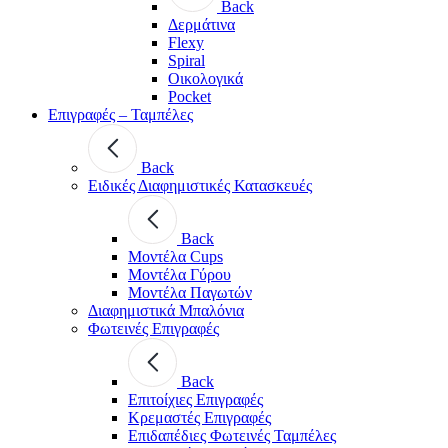
Back
Δερμάτινα
Flexy
Spiral
Οικολογικά
Pocket
Επιγραφές – Ταμπέλες
Back
Ειδικές Διαφημιστικές Κατασκευές
Back
Μοντέλα Cups
Μοντέλα Γύρου
Μοντέλα Παγωτών
Διαφημιστικά Μπαλόνια
Φωτεινές Επιγραφές
Back
Επιτοίχιες Επιγραφές
Κρεμαστές Επιγραφές
Επιδαπέδιες Φωτεινές Ταμπέλες