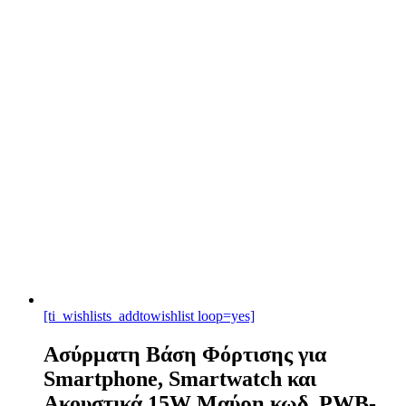
[ti_wishlists_addtowishlist loop=yes]
Ασύρματη Βάση Φόρτισης για
Smartphone, Smartwatch και
Ακουστικά 15W Μαύρη κωδ. PWB-