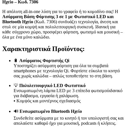
Ηχείο – Κωδ. 7306
Η απόλυτη all-in-one λύση για το γραφείο ή το κομοδίνο σας! Η
Ασύρματη Βάση Φόρτισης 3 σε 1 με Φωτιστικό LED και
Bluetooth Ηχείο
(Κωδ. 7306) συνδυάζει τεχνολογία, άνεση και
στυλ σε μία κομψή και πολυλειτουργική συσκευή. Ιδανική για
κάθε σύγχρονο χώρο, προσφέρει φόρτιση, φωτισμό και μουσική –
όλα με ένα μόνο καλώδιο.
Χαρακτηριστικά Προϊόντος:
🔋
Ασύρματος Φορτιστής Qi
Υποστηρίζει ασύρματη φόρτιση για όλα τα συμβατά
smartphones με τεχνολογία Qi. Φορτίστε εύκολα το κινητό
σας χωρίς καλώδια – απλώς τοποθετήστε το στη βάση.
💡
Πολυλειτουργικό LED Φωτιστικό
Ενσωματωμένη λάμπα LED με 3 επίπεδα φωτισμούιδανικό
για διάβασμα, εργασία ή χαλάρωση.
▪ Κομψός και μοντέρνος σχεδιασμός
🔊
Ενσωματωμένο Bluetooth Ηχείο
Συνδεθείτε ασύρματα με το κινητό ή τον υπολογιστή σας και
απολαύστε καθαρό ήχο για μουσική, podcasts ή κλήσεις.