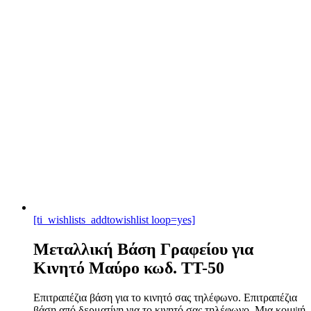
[ti_wishlists_addtowishlist loop=yes]
Μεταλλική Βάση Γραφείου για
Κινητό Μαύρο κωδ. TT-50
Επιτραπέζια βάση για το κινητό σας τηλέφωνο. Επιτραπέζια
βάση από δερματίνη για το κινητό σας τηλέφωνο. Μια κομψή