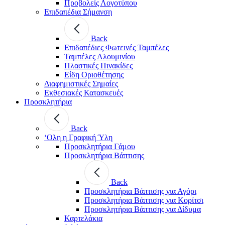
Προβολείς Λογοτύπου
Επιδαπέδια Σήμανση
Back
Επιδαπέδιες Φωτεινές Ταμπέλες
Ταμπέλες Αλουμινίου
Πλαστικές Πινακίδες
Είδη Οριοθέτησης
Διαφημιστικές Σημαίες
Εκθεσιακές Κατασκευές
Προσκλητήρια
Back
‘Ολη η Γραφική Ύλη
Προσκλητήρια Γάμου
Προσκλητήρια Βάπτισης
Back
Προσκλητήρια Βάπτισης για Αγόρι
Προσκλητήρια Βάπτισης για Κορίτσι
Προσκλητήρια Βάπτισης για Δίδυμα
Καρτελάκια