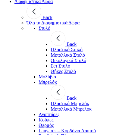
Διαφημιστικά Δώρα
Back
Όλα τα Διαφημιστικά Δώρα
Στυλό
Back
Πλαστικά Στυλό
Μεταλλικά Στυλό
Οικολογικά Στυλό
Σετ Στυλό
Θήκες Στυλό
Μολύβια
Μπρελόκ
Back
Πλαστικά Μπρελόκ
Μεταλλικά Μπρελόκ
Αναπτήρες
Κούπες
Θερμός
Lanyards – Kορδόνια Λαιμού