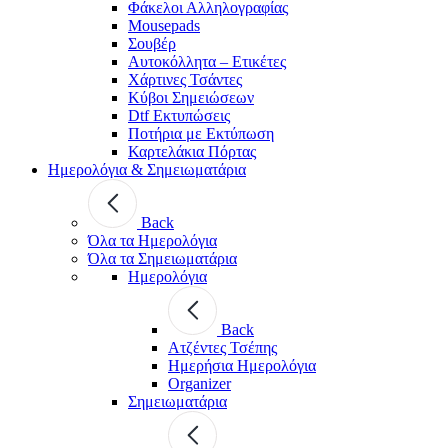
Φάκελοι Αλληλογραφίας
Mousepads
Σουβέρ
Αυτοκόλλητα – Ετικέτες
Χάρτινες Τσάντες
Κύβοι Σημειώσεων
Dtf Εκτυπώσεις
Ποτήρια με Εκτύπωση
Καρτελάκια Πόρτας
Ημερολόγια & Σημειωματάρια
Back
Όλα τα Ημερολόγια
Όλα τα Σημειωματάρια
Ημερολόγια
Back
Ατζέντες Τσέπης
Ημερήσια Ημερολόγια
Organizer
Σημειωματάρια