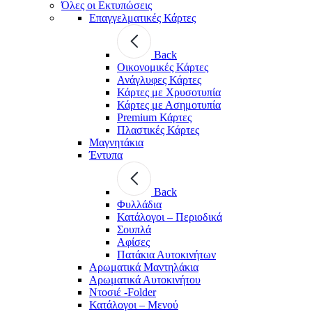
Όλες οι Εκτυπώσεις
Επαγγελματικές Κάρτες
Back
Οικονομικές Κάρτες
Ανάγλυφες Κάρτες
Κάρτες με Χρυσοτυπία
Κάρτες με Ασημοτυπία
Premium Κάρτες
Πλαστικές Κάρτες
Μαγνητάκια
Έντυπα
Back
Φυλλάδια
Κατάλογοι – Περιοδικά
Σουπλά
Αφίσες
Πατάκια Αυτοκινήτων
Αρωματικά Μαντηλάκια
Αρωματικά Αυτοκινήτου
Ντοσιέ -Folder
Κατάλογοι – Μενού