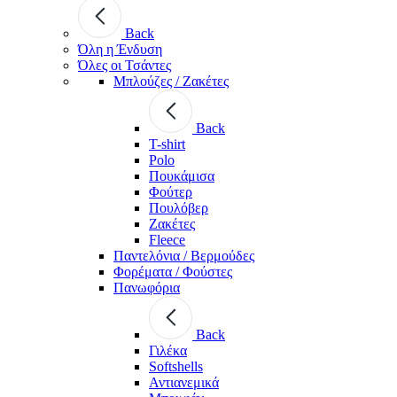
Back
Όλη η Ένδυση
Όλες οι Τσάντες
Μπλούζες / Ζακέτες
Back
T-shirt
Polo
Πουκάμισα
Φούτερ
Πουλόβερ
Ζακέτες
Fleece
Παντελόνια / Βερμούδες
Φορέματα / Φούστες
Πανωφόρια
Back
Γιλέκα
Softshells
Αντιανεμικά