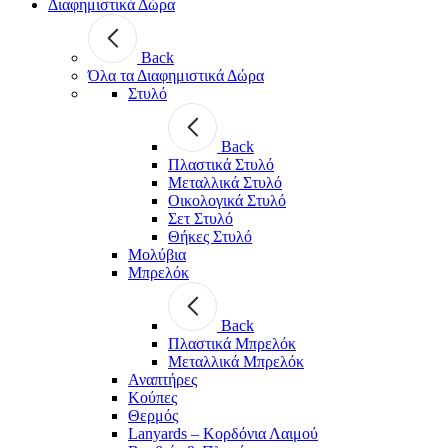
Διαφημιστικά Δώρα
Back
Όλα τα Διαφημιστικά Δώρα
Στυλό
Back
Πλαστικά Στυλό
Μεταλλικά Στυλό
Οικολογικά Στυλό
Σετ Στυλό
Θήκες Στυλό
Μολύβια
Μπρελόκ
Back
Πλαστικά Μπρελόκ
Μεταλλικά Μπρελόκ
Αναπτήρες
Κούπες
Θερμός
Lanyards – Kορδόνια Λαιμού