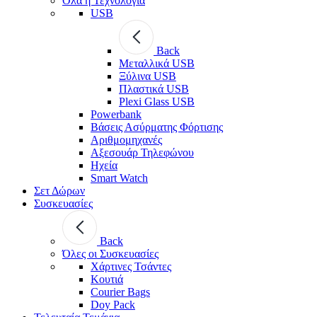
Όλα η Τεχνολογία
USB
Back
Μεταλλικά USB
Ξύλινα USB
Πλαστικά USB
Plexi Glass USB
Powerbank
Βάσεις Ασύρματης Φόρτισης
Αριθμομηχανές
Αξεσουάρ Τηλεφώνου
Ηχεία
Smart Watch
Σετ Δώρων
Συσκευασίες
Back
Όλες οι Συσκευασίες
Χάρτινες Τσάντες
Κουτιά
Courier Bags
Doy Pack