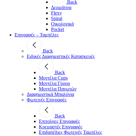
Back
Δερμάτινα
Flexy
Spiral
Οικολογικά
Pocket
Επιγραφές – Ταμπέλες
Back
Ειδικές Διαφημιστικές Κατασκευές
Back
Μοντέλα Cups
Μοντέλα Γύρου
Μοντέλα Παγωτών
Διαφημιστικά Μπαλόνια
Φωτεινές Επιγραφές
Back
Επιτοίχιες Επιγραφές
Κρεμαστές Επιγραφές
Επιδαπέδιες Φωτεινές Ταμπέλες