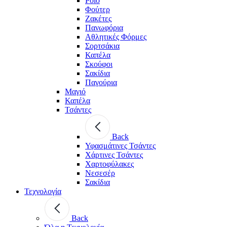
Polo
Φούτερ
Ζακέτες
Πανωφόρια
Αθλητικές Φόρμες
Σορτσάκια
Καπέλα
Σκούφοι
Σακίδια
Παγούρια
Μαγιό
Καπέλα
Τσάντες
Back
Υφασμάτινες Τσάντες
Χάρτινες Τσάντες
Χαρτοφύλακες
Νεσεσέρ
Σακίδια
Τεχνολογία
Back