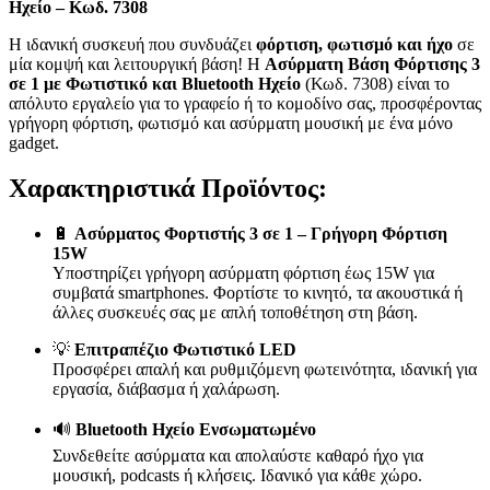
Ηχείο – Κωδ. 7308
Η ιδανική συσκευή που συνδυάζει
φόρτιση, φωτισμό και ήχο
σε
μία κομψή και λειτουργική βάση! Η
Ασύρματη Βάση Φόρτισης 3
σε 1 με Φωτιστικό και Bluetooth Ηχείο
(Κωδ. 7308) είναι το
απόλυτο εργαλείο για το γραφείο ή το κομοδίνο σας, προσφέροντας
γρήγορη φόρτιση, φωτισμό και ασύρματη μουσική με ένα μόνο
gadget.
Χαρακτηριστικά Προϊόντος:
🔋
Ασύρματος Φορτιστής 3 σε 1 – Γρήγορη Φόρτιση
15W
Υποστηρίζει γρήγορη ασύρματη φόρτιση έως 15W για
συμβατά smartphones. Φορτίστε το κινητό, τα ακουστικά ή
άλλες συσκευές σας με απλή τοποθέτηση στη βάση.
💡
Επιτραπέζιο Φωτιστικό LED
Προσφέρει απαλή και ρυθμιζόμενη φωτεινότητα, ιδανική για
εργασία, διάβασμα ή χαλάρωση.
🔊
Bluetooth Ηχείο Ενσωματωμένο
Συνδεθείτε ασύρματα και απολαύστε καθαρό ήχο για
μουσική, podcasts ή κλήσεις. Ιδανικό για κάθε χώρο.