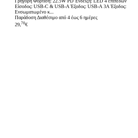
Γρήγορη Φόρτιση: 22.5W PD Ένδειξη: LED 4 επιπέδων
Είσοδος: USB-C & USB-A Έξοδος: USB-A 3A Έξοδος:
Ενσωματωμένο κ...
Παράδοση
Διαθέσιμο από 4 έως 6 ημέρες
70
29,
€