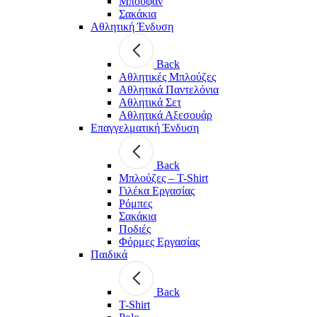
Μπουφάν
Σακάκια
Αθλητική Ένδυση
Back
Aθλητικές Μπλούζες
Αθλητικά Παντελόνια
Αθλητικά Σετ
Αθλητικά Αξεσουάρ
Επαγγελματική Ένδυση
Back
Μπλούζες – T-Shirt
Γιλέκα Εργασίας
Ρόμπες
Σακάκια
Ποδιές
Φόρμες Εργασίας
Παιδικά
Back
T-Shirt