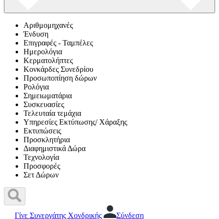
Αριθμομηχανές
Ένδυση
Επιγραφές - Ταμπέλες
Ημερολόγια
Κερματολήπτες
Κονκάρδες Συνεδρίου
Προσωποπίηση δώρων
Ρολόγια
Σημειωματάρια
Συσκευασίες
Τελευταία τεμάχια
Υπηρεσίες Εκτύπωσης/ Χάραξης
Εκτυπώσεις
Προσκλητήρια
Διαφημιστικά Δώρα
Τεχνολογία
Προσφορές
Σετ Δώρων
Γίνε Συνεργάτης Χονδρικής
Σύνδεση