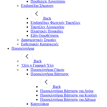
Προβολείς Λογοτύπου
Επιδαπέδια Σήμανση
Back
Επιδαπέδιες Φωτεινές Ταμπέλες
Ταμπέλες Αλουμινίου
Πλαστικές Πινακίδες
Είδη Οριοθέτησης
Διαφημιστικές Σημαίες
Εκθεσιακές Κατασκευές
Προσκλητήρια
Back
‘Ολη η Γραφική Ύλη
Προσκλητήρια Γάμου
Προσκλητήρια Βάπτισης
Back
Προσκλητήρια Βάπτισης για Αγόρι
Προσκλητήρια Βάπτισης για Κορίτσι
Προσκλητήρια Βάπτισης για Δίδυμα
Καρτελάκια