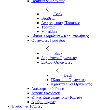
Βραβεία & Πλακέτες
Back
Βραβεία
Αναμνηστικές Πλακέτες
Τρόπαια
Μετάλλια
Δίσκοι Χρημάτων – Κερματολήπτες
Οργανωτές Γραφείου
Back
Δερμάτινοι Οργανωτές
Ξύλινοι Οργανωτές
Back
Πλαστικοί Οργανωτές
Κρυστάλλινοι Οργανωτές
Διακοσμητικά Γραφείου
Ντοσιέ Συνεδρίου
Θήκες Επαγγελματικών Καρτών
Αριθμομηχανές
Ένδυση & Τσάντες