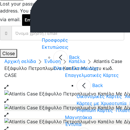
Lost your password? Please enter your username or email
address. You will receive a link to create a new password
via email.
Email Reset Link
Προσφορές
Εκτυπώσεις
Close
Back
Αρχική σελίδα
Ένδυση
Καπέλα
Atlantis Case
Εξάφυλλο Πετροπλυμένο Καπέλο Με Δίχτυ κωδ.
Όλες οι Εκτυπώσεις
CASE
Επαγγελματικές Κάρτες
Back
Οικονομικές Κάρτες
Αν
Κάρτες με Χρυσοτυπία
Premium Κάρτες
Πλαστ
Μαγνητάκια
Έντυπα