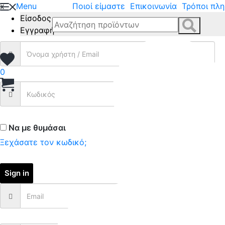
x
Menu
Ποιοί είμαστε
Επικοινωνία
Τρόποι πλ
Είσοδος
Εγγραφή
0
Να με θυμάσαι
Ξεχάσατε τον κωδικό;
Sign in