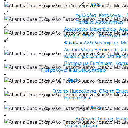
Back
Φυλλάδια
Κατάλογοι – 
Πατάκια Αυτοκινήτων
Αρωματικά Μαντηλάκια
Αρω
Ντοσιέ -Folder
Κατάλογοι –
Φάκελοι Αλληλογραφίας
Mo
Αυτοκόλλητα – Ετικέτες
Χάρ
Κύβοι Σημειώσεων
Dtf Εκτυ
Ποτήρια με Εκτύπωση
Καρτ
Ημερολόγια & Σημειωματάρια
Back
Όλα τα Ημερολόγια
Όλα τα Σημε
Ημερολόγια
Back
Ατζέντες Τσέπης
Ημερ
Σημειωματάρια