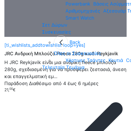
Powerbank
Βάσεις Ασύρματ
Αριθμομηχανές
Αξεσουάρ Τ
[t
Smart Watch
Σετ Δώρων
N
Π
Συσκευασίες
Τ
Back
[ti_wishlists_addtowishlist loop=yes]
δ
Όλες οι Συσκευασίες
JRC Ανδρική Μπλούζα Fleece 280g κωδ. Reykjavik
σ
Χάρτινες Τσάντες
Κουτιά
Co
Π
Η JRC Reykjavik είναι μια ανδρική fleece μπλούζα
Τελευταία Τεμάχια
47
280g, σχεδιασμένη για να προσφέρει ζεστασιά, άνεση
και επαγγελματική εμ...
Παράδοση
Διαθέσιμο από 4 έως 6 ημέρες
00
21,
€