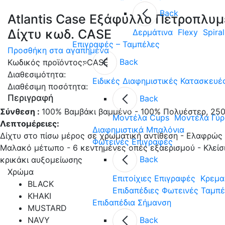
Back
Atlantis Case Εξάφυλλο Πετροπλυ
Δίχτυ κωδ. CASE
Δερμάτινα
Flexy
Spiral
Επιγραφές – Ταμπέλες
Προσθήκη στα αγαπημένα
Back
Κωδικός προϊόντος:
CASE
Διαθεσιμότητα:
Ειδικές Διαφημιστικές Κατασκευέ
Διαθέσιμη ποσότητα:
Περιγραφή
Back
Σύνθεση :
100% Βαμβάκι βαμμένο - 100% Πολυέστερ, 25
Μοντέλα Cups
Μοντέλα Γύρ
Λεπτομέρειες:
Διαφημιστικά Μπαλόνια
Δίχτυ στο πίσω μέρος σε χρωματική αντίθεση - Ελαφρώς 
Φωτεινές Επιγραφές
Μαλακό μέτωπο - 6 κεντημένες οπές εξαερισμού - Κλείσι
Back
κρικάκι αυξομείωσης
Χρώμα
Επιτοίχιες Επιγραφές
Κρεμα
BLACK
Επιδαπέδιες Φωτεινές Ταμπ
KHAKI
Επιδαπέδια Σήμανση
MUSTARD
NAVY
Back