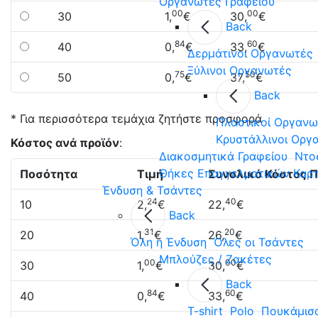
Οργανωτές Γραφείου
00
00
30
1,
€
30,
€
Back
84
60
40
0,
€
33,
€
Δερμάτινοι Οργανωτές
Ξύλινοι Οργανωτές
75
50
50
0,
€
37,
€
Back
* Για περισσότερα τεμάχια ζητήστε προσφορά
Πλαστικοί Οργανω
Κρυστάλλινοι Οργ
Κόστος ανά προϊόν
:
Διακοσμητικά Γραφείου
Ντο
Θήκες Επαγγελματικών Καρ
Ποσότητα
Τιμή
Συνολικό Κόστος 
Ένδυση & Τσάντες
24
40
10
2,
€
22,
€
Back
31
20
20
1,
€
26,
€
Όλη η Ένδυση
Όλες οι Τσάντες
Μπλούζες / Ζακέτες
00
00
30
1,
€
30,
€
Back
84
60
40
0,
€
33,
€
T-shirt
Polo
Πουκάμισ