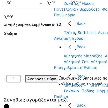
75
50
50
0,
€
37,
€
Ζακέτες
Fleece
Παντελόνια / Βερμούδες
Φο
Πανωφόρια
00
9,
€
Back
Οι τιμές συμπεριλαμβάνουν Φ.Π.Α.
Γιλέκα
Softshells
Αντι
Χρώμα
Αθλητική Ένδυση
Back
Aθλητικές Μπλούζες
Α
Αθλητικά Σετ
Αθλητικά
Επαγγελματική Ένδυση
Back
Επιλεγμένες υπηρεσίες πο
-
+
Αγοράστε τώρα
καλάθι μαζί με το προϊόν:
Μπλούζες – T-Shirt
Γιλ
Σακάκια
Ποδιές
Φόρμε
Παιδικά
Συνήθως αγοράζονται μαζί
Back