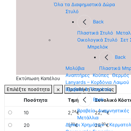
Όλα τα Διαφημιστικά Δώρα
Στυλό
Back
Πλαστικά Στυλό
Μεταλ
Οικολογικά Στυλό
Σετ 
Μπρελόκ
Back
Μολύβια
Πλαστικά Μπ
Αναπτήρες
Κούπες
Θερμός
Εκτύπωση Καπέλου
Lanyards – Kορδόνια Λαιμού
Επιλέξτε ποσότητα
Προσθήκη υπηρεσίας
Βραβεία & Πλακέτες
Back
Ποσότητα
Τιμή
Συνολικό Κόστ
Βραβεία
Αναμνηστικές
24
40
10
2,
€
22,
€
Μετάλλια
31
20
Δίσκοι Χρημάτων – Κερματο
20
1,
€
26,
€