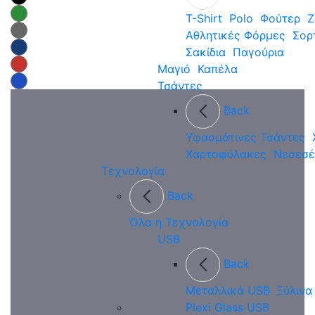
T-Shirt
Polo
Φούτερ
Ζ
Αθλητικές Φόρμες
Σορ
Σακίδια
Παγούρια
Μαγιό
Καπέλα
Τσάντες
Back
Υφασμάτινες Τσάντες
Χαρτοφύλακες
Νεσεσέ
Τεχνολογία
Back
Όλα η Τεχνολογία
USB
Back
Μεταλλικά USB
Ξύλινα
Plexi Glass USB