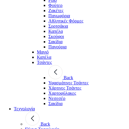
Polo
Φούτερ
Ζακέτες
Πανωφόρια
Αθλητικές Φόρμες
Σορτσάκια
Καπέλα
Σκούφοι
Σακίδια
Παγούρια
Μαγιό
Καπέλα
Τσάντες
Back
Υφασμάτινες Τσάντες
Χάρτινες Τσάντες
Χαρτοφύλακες
Νεσεσέρ
Σακίδια
Τεχνολογία
Back