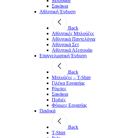
Μπουφάν
Σακάκια
Αθλητική Ένδυση
Back
Aθλητικές Μπλούζες
Αθλητικά Παντελόνια
Αθλητικά Σετ
Αθλητικά Αξεσουάρ
Επαγγελματική Ένδυση
Back
Μπλούζες – T-Shirt
Γιλέκα Εργασίας
Ρόμπες
Σακάκια
Ποδιές
Φόρμες Εργασίας
Παιδικά
Back
T-Shirt