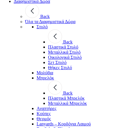
Διαφημιστικά Δώρα
Back
Όλα τα Διαφημιστικά Δώρα
Στυλό
Back
Πλαστικά Στυλό
Μεταλλικά Στυλό
Οικολογικά Στυλό
Σετ Στυλό
Θήκες Στυλό
Μολύβια
Μπρελόκ
Back
Πλαστικά Μπρελόκ
Μεταλλικά Μπρελόκ
Αναπτήρες
Κούπες
Θερμός
Lanyards – Kορδόνια Λαιμού