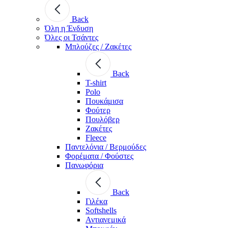
Back
Όλη η Ένδυση
Όλες οι Τσάντες
Μπλούζες / Ζακέτες
Back
T-shirt
Polo
Πουκάμισα
Φούτερ
Πουλόβερ
Ζακέτες
Fleece
Παντελόνια / Βερμούδες
Φορέματα / Φούστες
Πανωφόρια
Back
Γιλέκα
Softshells
Αντιανεμικά