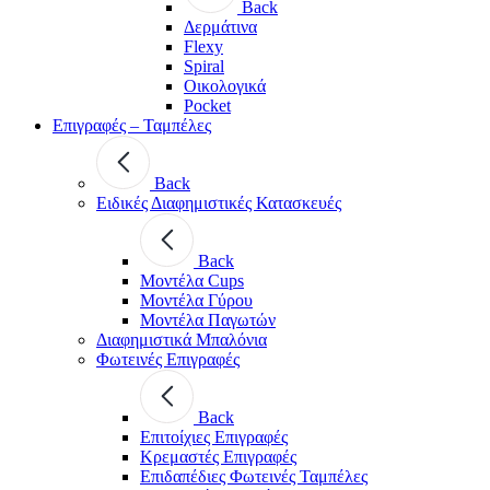
Back
Δερμάτινα
Flexy
Spiral
Οικολογικά
Pocket
Επιγραφές – Ταμπέλες
Back
Ειδικές Διαφημιστικές Κατασκευές
Back
Μοντέλα Cups
Μοντέλα Γύρου
Μοντέλα Παγωτών
Διαφημιστικά Μπαλόνια
Φωτεινές Επιγραφές
Back
Επιτοίχιες Επιγραφές
Κρεμαστές Επιγραφές
Επιδαπέδιες Φωτεινές Ταμπέλες