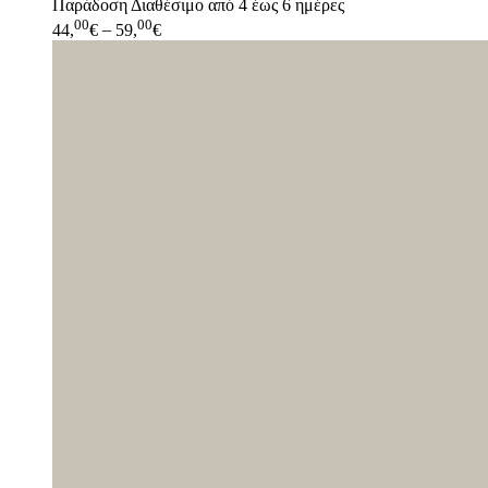
Παράδοση
Διαθέσιμο από 4 έως 6 ημέρες
00
00
44,
€
–
59,
€