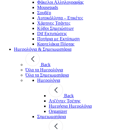
Φάκελοι Αλληλογραφίας
Mousepads
Σουβέρ
Αυτοκόλλητα – Ετικέτες
Χάρτινες Τσάντες
Κύβοι Σημειώσεων
Dtf Εκτυπώσεις
Ποτήρια με Εκτύπωση
Καρτελάκια Πόρτας
Ημερολόγια & Σημειωματάρια
Back
Όλα τα Ημερολόγια
Όλα τα Σημειωματάρια
Ημερολόγια
Back
Ατζέντες Τσέπης
Ημερήσια Ημερολόγια
Organizer
Σημειωματάρια