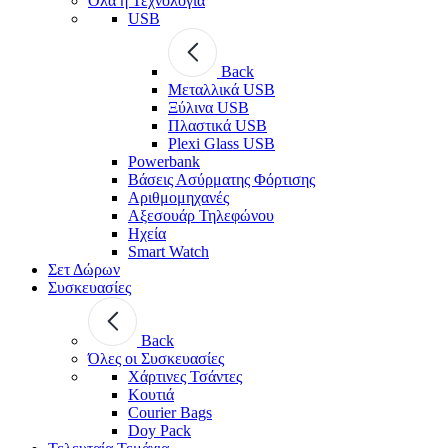
Όλα η Τεχνολογία
USB
Back
Μεταλλικά USB
Ξύλινα USB
Πλαστικά USB
Plexi Glass USB
Powerbank
Βάσεις Ασύρματης Φόρτισης
Αριθμομηχανές
Αξεσουάρ Τηλεφώνου
Ηχεία
Smart Watch
Σετ Δώρων
Συσκευασίες
Back
Όλες οι Συσκευασίες
Χάρτινες Τσάντες
Κουτιά
Courier Bags
Doy Pack