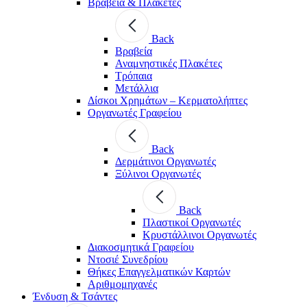
Βραβεία & Πλακέτες
Back
Βραβεία
Αναμνηστικές Πλακέτες
Τρόπαια
Μετάλλια
Δίσκοι Χρημάτων – Κερματολήπτες
Οργανωτές Γραφείου
Back
Δερμάτινοι Οργανωτές
Ξύλινοι Οργανωτές
Back
Πλαστικοί Οργανωτές
Κρυστάλλινοι Οργανωτές
Διακοσμητικά Γραφείου
Ντοσιέ Συνεδρίου
Θήκες Επαγγελματικών Καρτών
Αριθμομηχανές
Ένδυση & Τσάντες