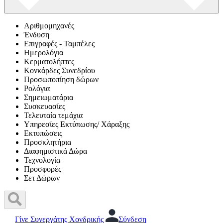
Αριθμομηχανές
Ένδυση
Επιγραφές - Ταμπέλες
Ημερολόγια
Κερματολήπτες
Κονκάρδες Συνεδρίου
Προσωποπίηση δώρων
Ρολόγια
Σημειωματάρια
Συσκευασίες
Τελευταία τεμάχια
Υπηρεσίες Εκτύπωσης/ Χάραξης
Εκτυπώσεις
Προσκλητήρια
Διαφημιστικά Δώρα
Τεχνολογία
Προσφορές
Σετ Δώρων
Γίνε Συνεργάτης Χονδρικής
Σύνδεση