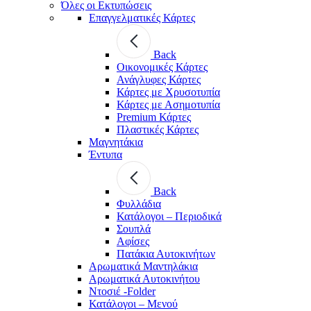
Όλες οι Εκτυπώσεις
Επαγγελματικές Κάρτες
Back
Οικονομικές Κάρτες
Ανάγλυφες Κάρτες
Κάρτες με Χρυσοτυπία
Κάρτες με Ασημοτυπία
Premium Κάρτες
Πλαστικές Κάρτες
Μαγνητάκια
Έντυπα
Back
Φυλλάδια
Κατάλογοι – Περιοδικά
Σουπλά
Αφίσες
Πατάκια Αυτοκινήτων
Αρωματικά Μαντηλάκια
Αρωματικά Αυτοκινήτου
Ντοσιέ -Folder
Κατάλογοι – Μενού