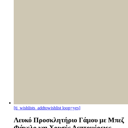
[ti_wishlists_addtowishlist loop=yes]
Λευκό Προσκλητήριο Γάμου με Μπεζ
Φάκελο και Χρυσές Λεπτομέρειες