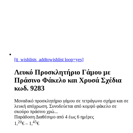
[ti_wishlists_addtowishlist loop=yes]
Λευκό Προσκλητήριο Γάμου με
Πράσινο Φάκελο και Χρυσά Σχέδια
κωδ. 9283
Μοναδικό προσκλητήριο γάμου σε τετράγωνο σχήμα και σε
λευκή απόχρωση. Συνοδεύεται από κομψό φάκελο σε
σκούρο πράσινο χρώ...
Παράδοση
Διαθέσιμο από 4 έως 6 ημέρες
20
45
1,
€
–
1,
€