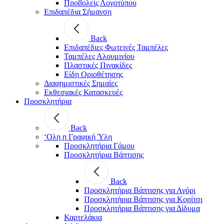
Προβολείς Λογοτύπου
Επιδαπέδια Σήμανση
Back
Επιδαπέδιες Φωτεινές Ταμπέλες
Ταμπέλες Αλουμινίου
Πλαστικές Πινακίδες
Είδη Οριοθέτησης
Διαφημιστικές Σημαίες
Εκθεσιακές Κατασκευές
Προσκλητήρια
Back
‘Ολη η Γραφική Ύλη
Προσκλητήρια Γάμου
Προσκλητήρια Βάπτισης
Back
Προσκλητήρια Βάπτισης για Αγόρι
Προσκλητήρια Βάπτισης για Κορίτσι
Προσκλητήρια Βάπτισης για Δίδυμα
Καρτελάκια