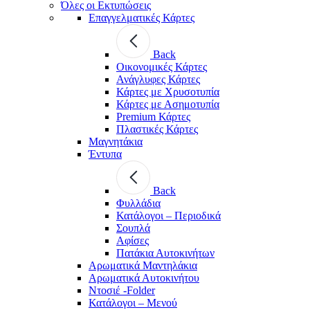
Όλες οι Εκτυπώσεις
Επαγγελματικές Κάρτες
Back
Οικονομικές Κάρτες
Ανάγλυφες Κάρτες
Κάρτες με Χρυσοτυπία
Κάρτες με Ασημοτυπία
Premium Κάρτες
Πλαστικές Κάρτες
Μαγνητάκια
Έντυπα
Back
Φυλλάδια
Κατάλογοι – Περιοδικά
Σουπλά
Αφίσες
Πατάκια Αυτοκινήτων
Αρωματικά Μαντηλάκια
Αρωματικά Αυτοκινήτου
Ντοσιέ -Folder
Κατάλογοι – Μενού