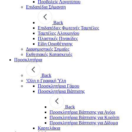
Προβολείς Λογοτύπου
Επιδαπέδια Σήμανση
Back
Επιδαπέδιες Φωτεινές Ταμπέλες
Ταμπέλες Αλουμινίου
Πλαστικές Πινακίδες
Είδη Οριοθέτησης
Διαφημιστικές Σημαίες
Εκθεσιακές Κατασκευές
Προσκλητήρια
Back
‘Ολη η Γραφική Ύλη
Προσκλητήρια Γάμου
Προσκλητήρια Βάπτισης
Back
Προσκλητήρια Βάπτισης για Αγόρι
Προσκλητήρια Βάπτισης για Κορίτσι
Προσκλητήρια Βάπτισης για Δίδυμα
Καρτελάκια