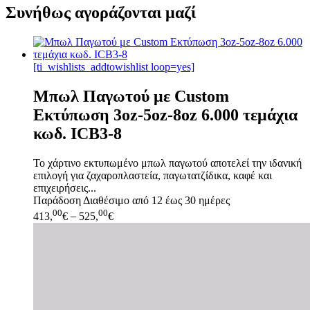
Συνήθως αγοράζονται μαζί
[ti_wishlists_addtowishlist loop=yes]
Μπωλ Παγωτού με Custom
Εκτύπωση 3oz-5oz-8oz 6.000 τεμάχια
κωδ. ICB3-8
Το χάρτινο εκτυπωμένο μπωλ παγωτού αποτελεί την ιδανική
επιλογή για ζαχαροπλαστεία, παγωτατζίδικα, καφέ και
επιχειρήσεις...
Παράδοση
Διαθέσιμο από 12 έως 30 ημέρες
00
00
413,
€
–
525,
€