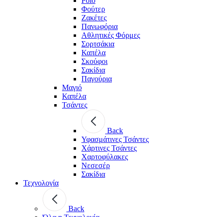
Polo
Φούτερ
Ζακέτες
Πανωφόρια
Αθλητικές Φόρμες
Σορτσάκια
Καπέλα
Σκούφοι
Σακίδια
Παγούρια
Μαγιό
Καπέλα
Τσάντες
Back
Υφασμάτινες Τσάντες
Χάρτινες Τσάντες
Χαρτοφύλακες
Νεσεσέρ
Σακίδια
Τεχνολογία
Back