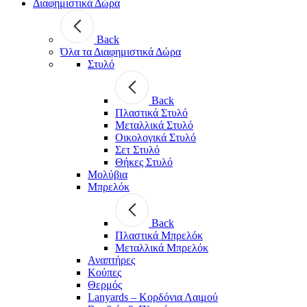
Διαφημιστικά Δώρα
Back
Όλα τα Διαφημιστικά Δώρα
Στυλό
Back
Πλαστικά Στυλό
Μεταλλικά Στυλό
Οικολογικά Στυλό
Σετ Στυλό
Θήκες Στυλό
Μολύβια
Μπρελόκ
Back
Πλαστικά Μπρελόκ
Μεταλλικά Μπρελόκ
Αναπτήρες
Κούπες
Θερμός
Lanyards – Kορδόνια Λαιμού