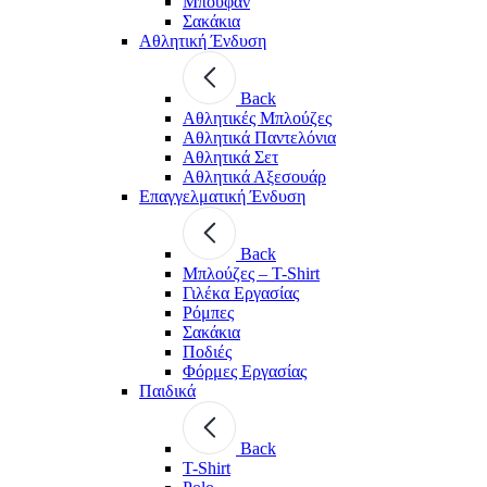
Μπουφάν
Σακάκια
Αθλητική Ένδυση
Back
Aθλητικές Μπλούζες
Αθλητικά Παντελόνια
Αθλητικά Σετ
Αθλητικά Αξεσουάρ
Επαγγελματική Ένδυση
Back
Μπλούζες – T-Shirt
Γιλέκα Εργασίας
Ρόμπες
Σακάκια
Ποδιές
Φόρμες Εργασίας
Παιδικά
Back
T-Shirt