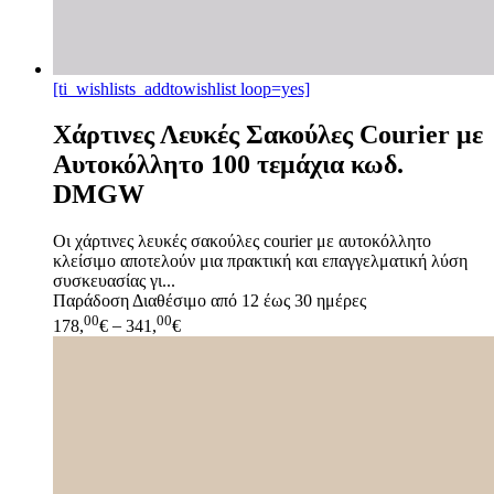
[ti_wishlists_addtowishlist loop=yes]
Χάρτινες Λευκές Σακούλες Courier με
Αυτοκόλλητο 100 τεμάχια κωδ.
DMGW
Οι χάρτινες λευκές σακούλες courier με αυτοκόλλητο
κλείσιμο αποτελούν μια πρακτική και επαγγελματική λύση
συσκευασίας γι...
Παράδοση
Διαθέσιμο από 12 έως 30 ημέρες
00
00
178,
€
–
341,
€