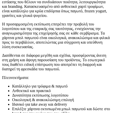
εστίασης που θέλουν να συνδυάσουν ποιότητα, λειτουργικότητα
και branding. Κατασκευασμένο από ανθεκτικό χαρτί τροφίμων,
είναι κατάλληλο για κρύα επιδόρπια όπως παγωτό, frozen yogurt,
γρανίτες και γλυκά ψυγείου.
Η προσαρμοσμένη εκτύπωση επιτρέπει την προβολή του
λογοτύπου και της εταιρικής σας ταυτότητας, ενισχύοντας την
αναγνωρισιμότητα της επιχείρησής σας σε κάθε σερβίρισμα. Τα
χάρτινα μπολ παγωτού είναι οικολογικά, ανακυκλώσιμα και φιλικά
προς το περιβάλλον, αποτελώντας μια σύγχρονη και υπεύθυνη
λύση συσκευασίας.
Διατίθενται σε διάφορα μεγέθη και σχέδια, προσφέροντας άνεση
στη χρήση και άψογη παρουσίαση του προϊόντος. Το εσωτερικό
τους διαθέτει ειδική επίστρωση που αποτρέπει τη διαρροή και
διατηρεί τη φρεσκάδα του παγωτού.
Πλεονεκτήματα:
Κατάλληλο για τρόφιμα & παγωτό
Ανθεκτικό και πρακτικό
Δυνατότητα εκτύπωσης λογοτύπου
Οικολογική & ανακυκλώσιμη επιλογή
Ιδανικό για take away και delivery
Επιλέξτε χάρτινα εκτυπωμένα μπωλ παγωτού και δώστε στο