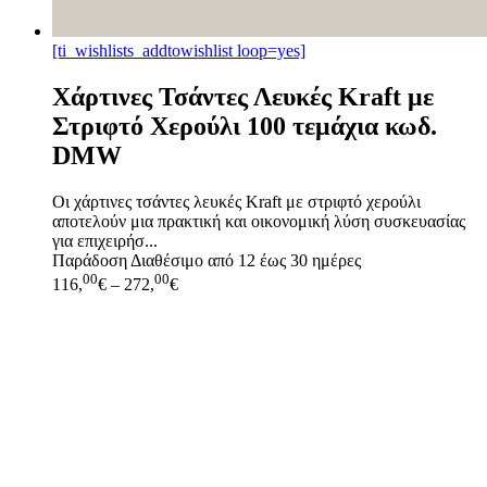
[ti_wishlists_addtowishlist loop=yes]
Χάρτινες Τσάντες Λευκές Kraft με
Στριφτό Χερούλι 100 τεμάχια κωδ.
DMW
Οι χάρτινες τσάντες λευκές Kraft με στριφτό χερούλι
αποτελούν μια πρακτική και οικονομική λύση συσκευασίας
για επιχειρήσ...
Παράδοση
Διαθέσιμο από 12 έως 30 ημέρες
00
00
116,
€
–
272,
€