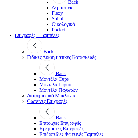
Back
Δερμάτινα
Flexy
Spiral
Οικολογικά
Pocket
Επιγραφές – Ταμπέλες
Back
Ειδικές Διαφημιστικές Κατασκευές
Back
Μοντέλα Cups
Μοντέλα Γύρου
Μοντέλα Παγωτών
Διαφημιστικά Μπαλόνια
Φωτεινές Επιγραφές
Back
Επιτοίχιες Επιγραφές
Κρεμαστές Επιγραφές
Επιδαπέδιες Φωτεινές Ταμπέλες