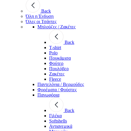
Back
Όλη η Ένδυση
Όλες οι Τσάντες
Μπλούζες / Ζακέτες
Back
T-shirt
Polo
Πουκάμισα
Φούτερ
Πουλόβερ
Ζακέτες
Fleece
Παντελόνια / Βερμούδες
Φορέματα / Φούστες
Πανωφόρια
Back
Γιλέκα
Softshells
Αντιανεμικά