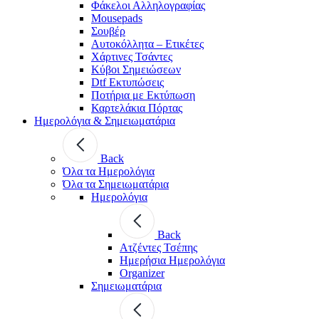
Φάκελοι Αλληλογραφίας
Mousepads
Σουβέρ
Αυτοκόλλητα – Ετικέτες
Χάρτινες Τσάντες
Κύβοι Σημειώσεων
Dtf Εκτυπώσεις
Ποτήρια με Εκτύπωση
Καρτελάκια Πόρτας
Ημερολόγια & Σημειωματάρια
Back
Όλα τα Ημερολόγια
Όλα τα Σημειωματάρια
Ημερολόγια
Back
Ατζέντες Τσέπης
Ημερήσια Ημερολόγια
Organizer
Σημειωματάρια