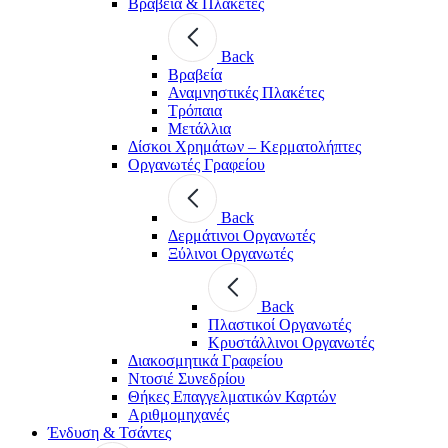
Βραβεία & Πλακέτες
Back
Βραβεία
Αναμνηστικές Πλακέτες
Τρόπαια
Μετάλλια
Δίσκοι Χρημάτων – Κερματολήπτες
Οργανωτές Γραφείου
Back
Δερμάτινοι Οργανωτές
Ξύλινοι Οργανωτές
Back
Πλαστικοί Οργανωτές
Κρυστάλλινοι Οργανωτές
Διακοσμητικά Γραφείου
Ντοσιέ Συνεδρίου
Θήκες Επαγγελματικών Καρτών
Αριθμομηχανές
Ένδυση & Τσάντες