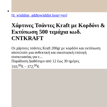
[ti_wishlists_addtowishlist loop=yes]
Χάρτινες Τσάντες Kraft με Κορδόνι &
Εκτύπωση 500 τεμάχια κωδ.
CNTKRAFT
Οι χάρτινες τσάντες Kraft 200gr με κορδόνι και εκτύπωση
αποτελούν μια ανθεκτική και οικολογική επιλογή
συσκευασίας για ε...
Παράδοση
Διαθέσιμο από 12 έως 30 ημέρες
00
00
310,
€
–
372,
€