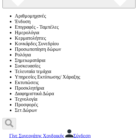
Αριθμομηχανές
Ένδυση
Επιγραφές - Ταμπέλες
Ημερολόγια
Κερματολήπτες
Κονκάρδες Συνεδρίου
Προσωποπίηση δώρων
Ρολόγια
Σημειωματάρια
Συσκευασίες
Τελευταία τεμάχια
Υπηρεσίες Εκτύπωσης/ Χάραξης
Εκτυπώσεις
Προσκλητήρια
Διαφημιστικά Δώρα
Τεχνολογία
Προσφορές
Σετ Δώρων
Γίνε Συνεργάτης Χονδρικής
Σύνδεση