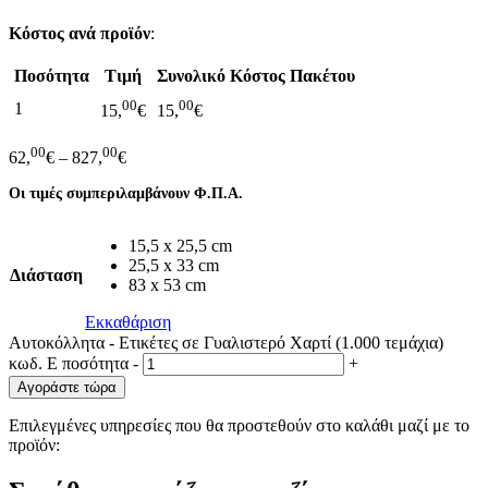
Κόστος ανά προϊόν
:
Ποσότητα
Τιμή
Συνολικό Κόστος Πακέτου
00
00
1
15,
€
15,
€
00
00
62,
€
–
827,
€
Οι τιμές συμπεριλαμβάνουν Φ.Π.Α.
15,5 x 25,5 cm
25,5 x 33 cm
Διάσταση
83 x 53 cm
Εκκαθάριση
Αυτοκόλλητα - Ετικέτες σε Γυαλιστερό Χαρτί (1.000 τεμάχια)
κωδ. E ποσότητα
-
+
Αγοράστε τώρα
Επιλεγμένες υπηρεσίες που θα προστεθούν στο καλάθι μαζί με το
προϊόν: