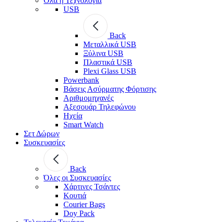
Όλα η Τεχνολογία
USB
Back
Μεταλλικά USB
Ξύλινα USB
Πλαστικά USB
Plexi Glass USB
Powerbank
Βάσεις Ασύρματης Φόρτισης
Αριθμομηχανές
Αξεσουάρ Τηλεφώνου
Ηχεία
Smart Watch
Σετ Δώρων
Συσκευασίες
Back
Όλες οι Συσκευασίες
Χάρτινες Τσάντες
Κουτιά
Courier Bags
Doy Pack