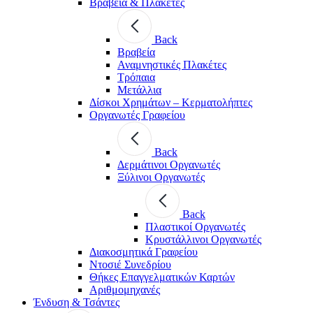
Βραβεία & Πλακέτες
Back
Βραβεία
Αναμνηστικές Πλακέτες
Τρόπαια
Μετάλλια
Δίσκοι Χρημάτων – Κερματολήπτες
Οργανωτές Γραφείου
Back
Δερμάτινοι Οργανωτές
Ξύλινοι Οργανωτές
Back
Πλαστικοί Οργανωτές
Κρυστάλλινοι Οργανωτές
Διακοσμητικά Γραφείου
Ντοσιέ Συνεδρίου
Θήκες Επαγγελματικών Καρτών
Αριθμομηχανές
Ένδυση & Τσάντες