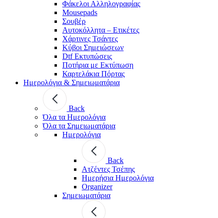
Φάκελοι Αλληλογραφίας
Mousepads
Σουβέρ
Αυτοκόλλητα – Ετικέτες
Χάρτινες Τσάντες
Κύβοι Σημειώσεων
Dtf Εκτυπώσεις
Ποτήρια με Εκτύπωση
Καρτελάκια Πόρτας
Ημερολόγια & Σημειωματάρια
Back
Όλα τα Ημερολόγια
Όλα τα Σημειωματάρια
Ημερολόγια
Back
Ατζέντες Τσέπης
Ημερήσια Ημερολόγια
Organizer
Σημειωματάρια