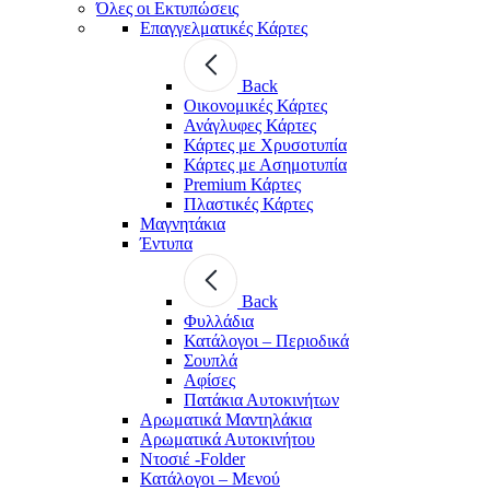
Όλες οι Εκτυπώσεις
Επαγγελματικές Κάρτες
Back
Οικονομικές Κάρτες
Ανάγλυφες Κάρτες
Κάρτες με Χρυσοτυπία
Κάρτες με Ασημοτυπία
Premium Κάρτες
Πλαστικές Κάρτες
Μαγνητάκια
Έντυπα
Back
Φυλλάδια
Κατάλογοι – Περιοδικά
Σουπλά
Αφίσες
Πατάκια Αυτοκινήτων
Αρωματικά Μαντηλάκια
Αρωματικά Αυτοκινήτου
Ντοσιέ -Folder
Κατάλογοι – Μενού