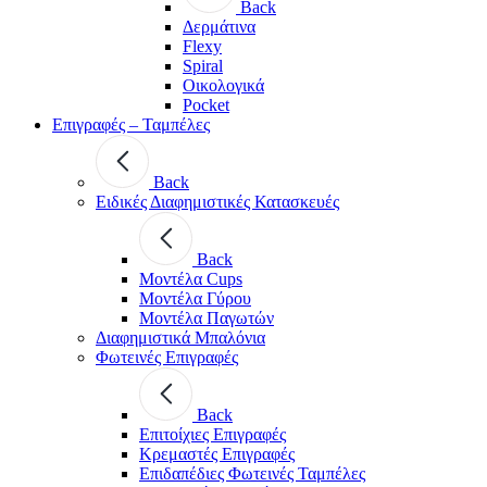
Back
Δερμάτινα
Flexy
Spiral
Οικολογικά
Pocket
Επιγραφές – Ταμπέλες
Back
Ειδικές Διαφημιστικές Κατασκευές
Back
Μοντέλα Cups
Μοντέλα Γύρου
Μοντέλα Παγωτών
Διαφημιστικά Μπαλόνια
Φωτεινές Επιγραφές
Back
Επιτοίχιες Επιγραφές
Κρεμαστές Επιγραφές
Επιδαπέδιες Φωτεινές Ταμπέλες