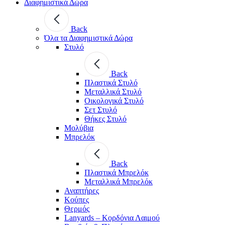
Διαφημιστικά Δώρα
Back
Όλα τα Διαφημιστικά Δώρα
Στυλό
Back
Πλαστικά Στυλό
Μεταλλικά Στυλό
Οικολογικά Στυλό
Σετ Στυλό
Θήκες Στυλό
Μολύβια
Μπρελόκ
Back
Πλαστικά Μπρελόκ
Μεταλλικά Μπρελόκ
Αναπτήρες
Κούπες
Θερμός
Lanyards – Kορδόνια Λαιμού