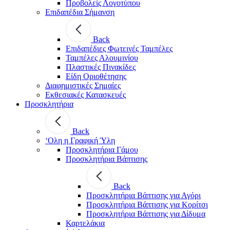
Προβολείς Λογοτύπου
Επιδαπέδια Σήμανση
Back
Επιδαπέδιες Φωτεινές Ταμπέλες
Ταμπέλες Αλουμινίου
Πλαστικές Πινακίδες
Είδη Οριοθέτησης
Διαφημιστικές Σημαίες
Εκθεσιακές Κατασκευές
Προσκλητήρια
Back
‘Ολη η Γραφική Ύλη
Προσκλητήρια Γάμου
Προσκλητήρια Βάπτισης
Back
Προσκλητήρια Βάπτισης για Αγόρι
Προσκλητήρια Βάπτισης για Κορίτσι
Προσκλητήρια Βάπτισης για Δίδυμα
Καρτελάκια