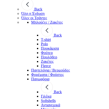
Back
Όλη η Ένδυση
Όλες οι Τσάντες
Μπλούζες / Ζακέτες
Back
T-shirt
Polo
Πουκάμισα
Φούτερ
Πουλόβερ
Ζακέτες
Fleece
Παντελόνια / Βερμούδες
Φορέματα / Φούστες
Πανωφόρια
Back
Γιλέκα
Softshells
Αντιανεμικά