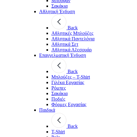
Μπουφάν
Σακάκια
Αθλητική Ένδυση
Back
Aθλητικές Μπλούζες
Αθλητικά Παντελόνια
Αθλητικά Σετ
Αθλητικά Αξεσουάρ
Επαγγελματική Ένδυση
Back
Μπλούζες – T-Shirt
Γιλέκα Εργασίας
Ρόμπες
Σακάκια
Ποδιές
Φόρμες Εργασίας
Παιδικά
Back
T-Shirt