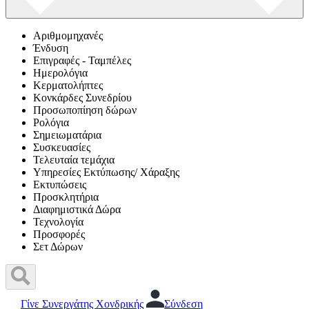
Αριθμομηχανές
Ένδυση
Επιγραφές - Ταμπέλες
Ημερολόγια
Κερματολήπτες
Κονκάρδες Συνεδρίου
Προσωποπίηση δώρων
Ρολόγια
Σημειωματάρια
Συσκευασίες
Τελευταία τεμάχια
Υπηρεσίες Εκτύπωσης/ Χάραξης
Εκτυπώσεις
Προσκλητήρια
Διαφημιστικά Δώρα
Τεχνολογία
Προσφορές
Σετ Δώρων
Γίνε Συνεργάτης Χονδρικής
Σύνδεση