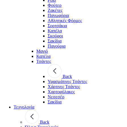
Polo
Φούτερ
Ζακέτες
Πανωφόρια
Αθλητικές Φόρμες
Σορτσάκια
Καπέλα
Σκούφοι
Σακίδια
Παγούρια
Μαγιό
Καπέλα
Τσάντες
Back
Υφασμάτινες Τσάντες
Χάρτινες Τσάντες
Χαρτοφύλακες
Νεσεσέρ
Σακίδια
Τεχνολογία
Back