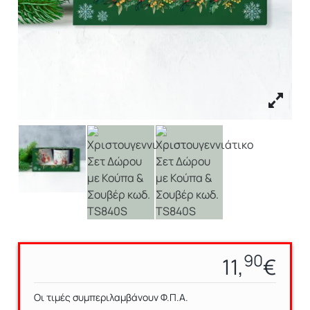
90
11,
€
Οι τιμές συμπεριλαμβάνουν Φ.Π.Α.