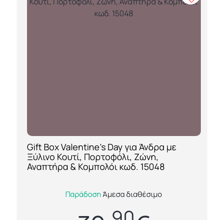
Gift Box Valentine’s Day για Άνδρα με
[ti_wishlists_addtowishlist loop=yes]
Ξύλινο Κουτί, Πορτοφόλι, Ζώνη,
Αναπτήρα & Κομπολόι κωδ. 15048
Ανακαλύψτε το Gift Box Valentine’s Day για
Παράδοση
Άμεσα διαθέσιμο
Άνδρα (κωδ. 15048), ένα κομψό και πλήρως
90
εξατομικευμένο σετ δώρου Αγίου Βαλεν...