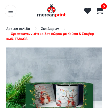
0
Αρχική σελίδα
Σετ Δώρων
Χριστουγεννιάτικο Σετ Δώρου με Κούπα & Σουβέρ
κωδ. TS840S