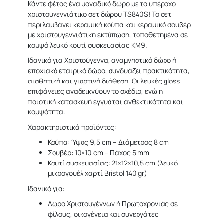
Κάντε φέτος ένα μοναδικό δώρο με το υπέροχο
χριστουγεννιάτικο σετ δώρου TS840S! Το σετ
περιλαμβάνει κεραμική κούπα και κεραμικό σουβέρ
με χριστουγεννιάτικη εκτύπωση, τοποθετημένα σε
κομψό λευκό κουτί συσκευασίας ΚΜ9.
Ιδανικό για Χριστούγεννα, αναμνηστικό δώρο ή
εποχιακό εταιρικό δώρο, συνδυάζει πρακτικότητα,
αισθητική και γιορτινή διάθεση. Οι λευκές gloss
επιφάνειες αναδεικνύουν το σχέδιο, ενώ η
ποιοτική κατασκευή εγγυάται ανθεκτικότητα και
κομψότητα.
Χαρακτηριστικά προϊόντος:
Κούπα: Ύψος 9,5 cm – Διάμετρος 8 cm
Σουβέρ: 10×10 cm – Πάχος 5 mm
Κουτί συσκευασίας: 21×12×10,5 cm (λευκό
μικρογουέλ χαρτί Bristol 140 gr)
Ιδανικό για:
Δώρο Χριστουγέννων ή Πρωτοχρονιάς σε
φίλους, οικογένεια και συνεργάτες