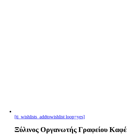
[ti_wishlists_addtowishlist loop=yes]
Ξύλινος Οργανωτής Γραφείου Καφέ