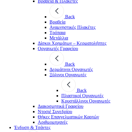
Βραβεία & Πλακέτες
Back
Βραβεία
Αναμνηστικές Πλακέτες
Τρόπαια
Μετάλλια
Δίσκοι Χρημάτων – Κερματολήπτες
Οργανωτές Γραφείου
Back
Δερμάτινοι Οργανωτές
Ξύλινοι Οργανωτές
Back
Πλαστικοί Οργανωτές
Κρυστάλλινοι Οργανωτές
Διακοσμητικά Γραφείου
Ντοσιέ Συνεδρίου
Θήκες Επαγγελματικών Καρτών
Αριθμομηχανές
Ένδυση & Τσάντες