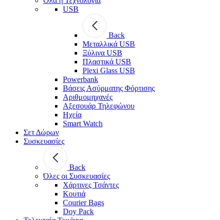
Όλα η Τεχνολογία
USB
Back
Μεταλλικά USB
Ξύλινα USB
Πλαστικά USB
Plexi Glass USB
Powerbank
Βάσεις Ασύρματης Φόρτισης
Αριθμομηχανές
Αξεσουάρ Τηλεφώνου
Ηχεία
Smart Watch
Σετ Δώρων
Συσκευασίες
Back
Όλες οι Συσκευασίες
Χάρτινες Τσάντες
Κουτιά
Courier Bags
Doy Pack