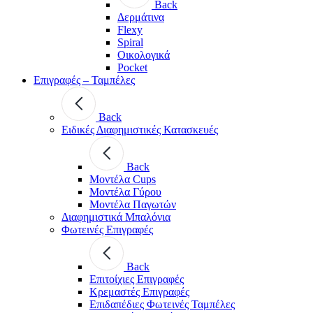
Back
Δερμάτινα
Flexy
Spiral
Οικολογικά
Pocket
Επιγραφές – Ταμπέλες
Back
Ειδικές Διαφημιστικές Κατασκευές
Back
Μοντέλα Cups
Μοντέλα Γύρου
Μοντέλα Παγωτών
Διαφημιστικά Μπαλόνια
Φωτεινές Επιγραφές
Back
Επιτοίχιες Επιγραφές
Κρεμαστές Επιγραφές
Επιδαπέδιες Φωτεινές Ταμπέλες