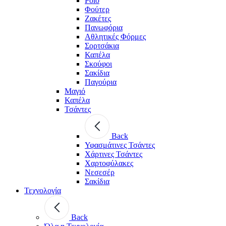
Polo
Φούτερ
Ζακέτες
Πανωφόρια
Αθλητικές Φόρμες
Σορτσάκια
Καπέλα
Σκούφοι
Σακίδια
Παγούρια
Μαγιό
Καπέλα
Τσάντες
Back
Υφασμάτινες Τσάντες
Χάρτινες Τσάντες
Χαρτοφύλακες
Νεσεσέρ
Σακίδια
Τεχνολογία
Back