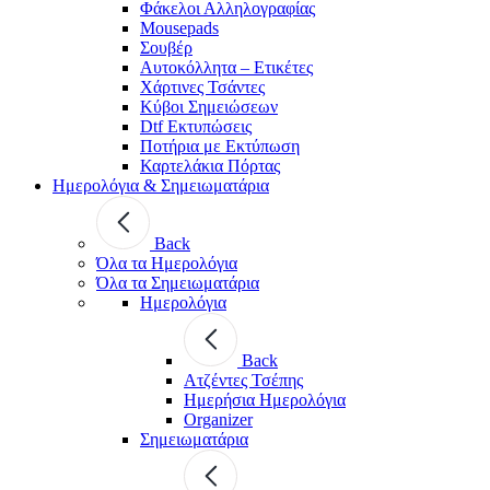
Φάκελοι Αλληλογραφίας
Mousepads
Σουβέρ
Αυτοκόλλητα – Ετικέτες
Χάρτινες Τσάντες
Κύβοι Σημειώσεων
Dtf Εκτυπώσεις
Ποτήρια με Εκτύπωση
Καρτελάκια Πόρτας
Ημερολόγια & Σημειωματάρια
Back
Όλα τα Ημερολόγια
Όλα τα Σημειωματάρια
Ημερολόγια
Back
Ατζέντες Τσέπης
Ημερήσια Ημερολόγια
Organizer
Σημειωματάρια