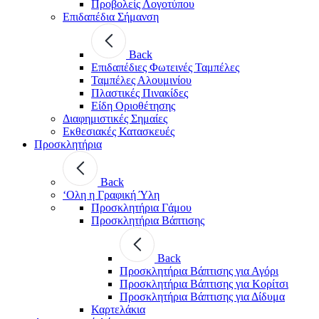
Προβολείς Λογοτύπου
Επιδαπέδια Σήμανση
Back
Επιδαπέδιες Φωτεινές Ταμπέλες
Ταμπέλες Αλουμινίου
Πλαστικές Πινακίδες
Είδη Οριοθέτησης
Διαφημιστικές Σημαίες
Εκθεσιακές Κατασκευές
Προσκλητήρια
Back
‘Ολη η Γραφική Ύλη
Προσκλητήρια Γάμου
Προσκλητήρια Βάπτισης
Back
Προσκλητήρια Βάπτισης για Αγόρι
Προσκλητήρια Βάπτισης για Κορίτσι
Προσκλητήρια Βάπτισης για Δίδυμα
Καρτελάκια