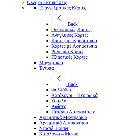
Όλες οι Εκτυπώσεις
Επαγγελματικές Κάρτες
Back
Οικονομικές Κάρτες
Ανάγλυφες Κάρτες
Κάρτες με Χρυσοτυπία
Κάρτες με Ασημοτυπία
Premium Κάρτες
Πλαστικές Κάρτες
Μαγνητάκια
Έντυπα
Back
Φυλλάδια
Κατάλογοι – Περιοδικά
Σουπλά
Αφίσες
Πατάκια Αυτοκινήτων
Αρωματικά Μαντηλάκια
Αρωματικά Αυτοκινήτου
Ντοσιέ -Folder
Κατάλογοι – Μενού