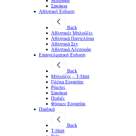
Μπουφάν
Σακάκια
Αθλητική Ένδυση
Back
Aθλητικές Μπλούζες
Αθλητικά Παντελόνια
Αθλητικά Σετ
Αθλητικά Αξεσουάρ
Επαγγελματική Ένδυση
Back
Μπλούζες – T-Shirt
Γιλέκα Εργασίας
Ρόμπες
Σακάκια
Ποδιές
Φόρμες Εργασίας
Παιδικά
Back
T-Shirt