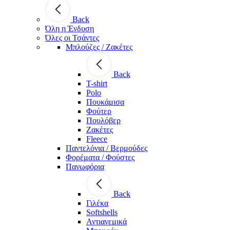
Back
Όλη η Ένδυση
Όλες οι Τσάντες
Μπλούζες / Ζακέτες
Back
T-shirt
Polo
Πουκάμισα
Φούτερ
Πουλόβερ
Ζακέτες
Fleece
Παντελόνια / Βερμούδες
Φορέματα / Φούστες
Πανωφόρια
Back
Γιλέκα
Softshells
Αντιανεμικά