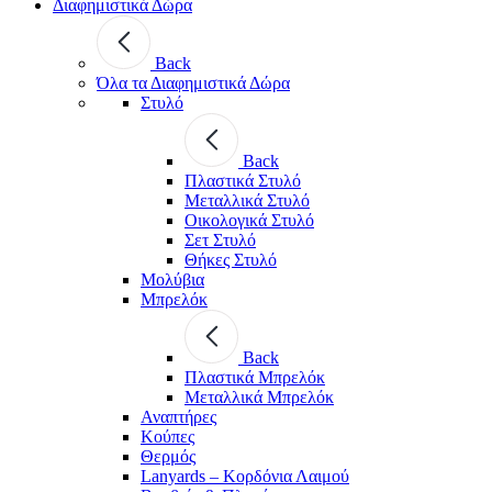
Διαφημιστικά Δώρα
Back
Όλα τα Διαφημιστικά Δώρα
Στυλό
Back
Πλαστικά Στυλό
Μεταλλικά Στυλό
Οικολογικά Στυλό
Σετ Στυλό
Θήκες Στυλό
Μολύβια
Μπρελόκ
Back
Πλαστικά Μπρελόκ
Μεταλλικά Μπρελόκ
Αναπτήρες
Κούπες
Θερμός
Lanyards – Kορδόνια Λαιμού