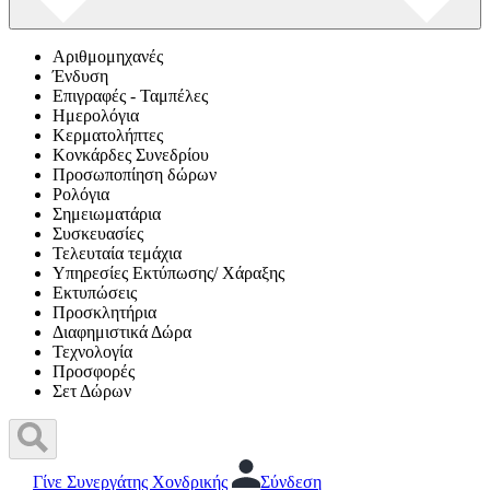
Αριθμομηχανές
Ένδυση
Επιγραφές - Ταμπέλες
Ημερολόγια
Κερματολήπτες
Κονκάρδες Συνεδρίου
Προσωποπίηση δώρων
Ρολόγια
Σημειωματάρια
Συσκευασίες
Τελευταία τεμάχια
Υπηρεσίες Εκτύπωσης/ Χάραξης
Εκτυπώσεις
Προσκλητήρια
Διαφημιστικά Δώρα
Τεχνολογία
Προσφορές
Σετ Δώρων
Γίνε Συνεργάτης Χονδρικής
Σύνδεση