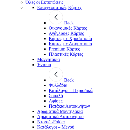
Όλες οι Εκτυπώσεις
Επαγγελματικές Κάρτες
Back
Οικονομικές Κάρτες
Ανάγλυφες Κάρτες
Κάρτες με Χρυσοτυπία
Κάρτες με Ασημοτυπία
Premium Κάρτες
Πλαστικές Κάρτες
Μαγνητάκια
Έντυπα
Back
Φυλλάδια
Κατάλογοι – Περιοδικά
Σουπλά
Αφίσες
Πατάκια Αυτοκινήτων
Αρωματικά Μαντηλάκια
Αρωματικά Αυτοκινήτου
Ντοσιέ -Folder
Κατάλογοι – Μενού