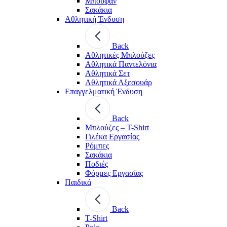
Μπουφάν
Σακάκια
Αθλητική Ένδυση
Back
Aθλητικές Μπλούζες
Αθλητικά Παντελόνια
Αθλητικά Σετ
Αθλητικά Αξεσουάρ
Επαγγελματική Ένδυση
Back
Μπλούζες – T-Shirt
Γιλέκα Εργασίας
Ρόμπες
Σακάκια
Ποδιές
Φόρμες Εργασίας
Παιδικά
Back
T-Shirt