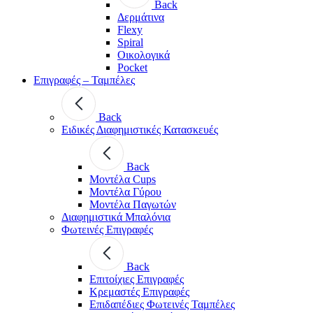
Back
Δερμάτινα
Flexy
Spiral
Οικολογικά
Pocket
Επιγραφές – Ταμπέλες
Back
Ειδικές Διαφημιστικές Κατασκευές
Back
Μοντέλα Cups
Μοντέλα Γύρου
Μοντέλα Παγωτών
Διαφημιστικά Μπαλόνια
Φωτεινές Επιγραφές
Back
Επιτοίχιες Επιγραφές
Κρεμαστές Επιγραφές
Επιδαπέδιες Φωτεινές Ταμπέλες