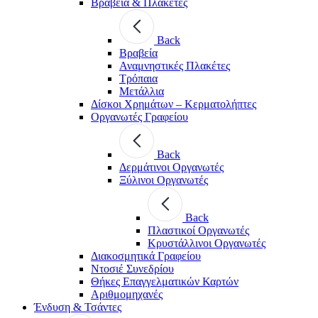
Βραβεία & Πλακέτες
Back
Βραβεία
Αναμνηστικές Πλακέτες
Τρόπαια
Μετάλλια
Δίσκοι Χρημάτων – Κερματολήπτες
Οργανωτές Γραφείου
Back
Δερμάτινοι Οργανωτές
Ξύλινοι Οργανωτές
Back
Πλαστικοί Οργανωτές
Κρυστάλλινοι Οργανωτές
Διακοσμητικά Γραφείου
Ντοσιέ Συνεδρίου
Θήκες Επαγγελματικών Καρτών
Αριθμομηχανές
Ένδυση & Τσάντες