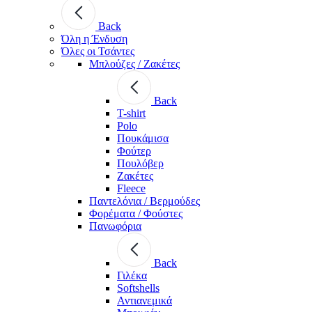
Back
Όλη η Ένδυση
Όλες οι Τσάντες
Μπλούζες / Ζακέτες
Back
T-shirt
Polo
Πουκάμισα
Φούτερ
Πουλόβερ
Ζακέτες
Fleece
Παντελόνια / Βερμούδες
Φορέματα / Φούστες
Πανωφόρια
Back
Γιλέκα
Softshells
Αντιανεμικά