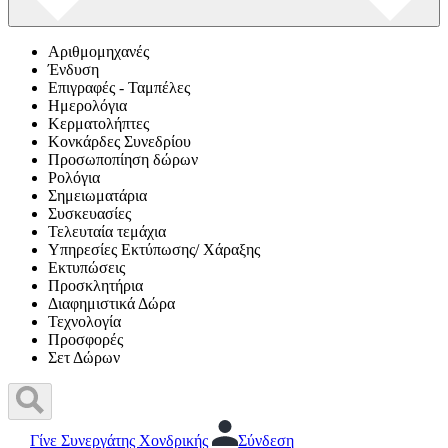
Αριθμομηχανές
Ένδυση
Επιγραφές - Ταμπέλες
Ημερολόγια
Κερματολήπτες
Κονκάρδες Συνεδρίου
Προσωποπίηση δώρων
Ρολόγια
Σημειωματάρια
Συσκευασίες
Τελευταία τεμάχια
Υπηρεσίες Εκτύπωσης/ Χάραξης
Εκτυπώσεις
Προσκλητήρια
Διαφημιστικά Δώρα
Τεχνολογία
Προσφορές
Σετ Δώρων
Γίνε Συνεργάτης Χονδρικής
Σύνδεση