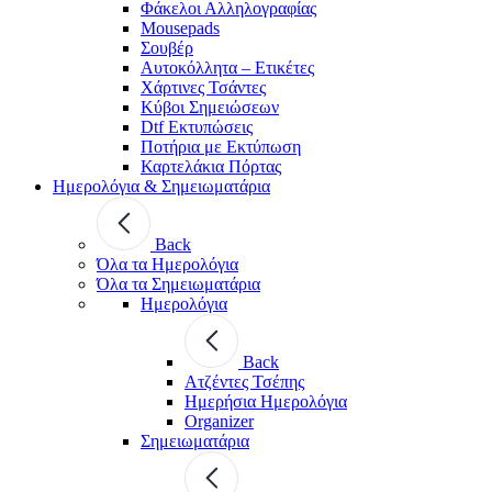
Φάκελοι Αλληλογραφίας
Mousepads
Σουβέρ
Αυτοκόλλητα – Ετικέτες
Χάρτινες Τσάντες
Κύβοι Σημειώσεων
Dtf Εκτυπώσεις
Ποτήρια με Εκτύπωση
Καρτελάκια Πόρτας
Ημερολόγια & Σημειωματάρια
Back
Όλα τα Ημερολόγια
Όλα τα Σημειωματάρια
Ημερολόγια
Back
Ατζέντες Τσέπης
Ημερήσια Ημερολόγια
Organizer
Σημειωματάρια