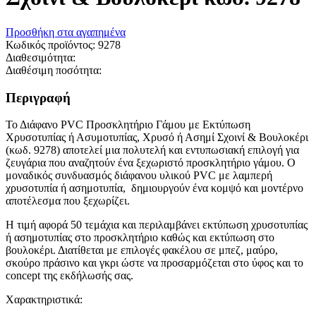
Προσθήκη στα αγαπημένα
Κωδικός προϊόντος:
9278
Διαθεσιμότητα:
Διαθέσιμη ποσότητα:
Περιγραφή
Το Διάφανο PVC Προσκλητήριο Γάμου με Εκτύπωση
Χρυσοτυπίας ή Ασυμοτυπίας, Χρυσό ή Ασημί Σχοινί & Βουλοκέρι
(κωδ. 9278) αποτελεί μια πολυτελή και εντυπωσιακή επιλογή για
ζευγάρια που αναζητούν ένα ξεχωριστό προσκλητήριο γάμου. Ο
μοναδικός συνδυασμός διάφανου υλικού PVC με λαμπερή
χρυσοτυπία ή ασημοτυπία, δημιουργούν ένα κομψό και μοντέρνο
αποτέλεσμα που ξεχωρίζει.
Η τιμή αφορά 50 τεμάχια και περιλαμβάνει εκτύπωση χρυσοτυπίας
ή ασημοτυπίας στο προσκλητήριο καθώς και εκτύπωση στο
βουλοκέρι. Διατίθεται με επιλογές φακέλου σε μπεζ, μαύρο,
σκούρο πράσινο και γκρι ώστε να προσαρμόζεται στο ύφος και το
concept της εκδήλωσής σας.
Χαρακτηριστικά: