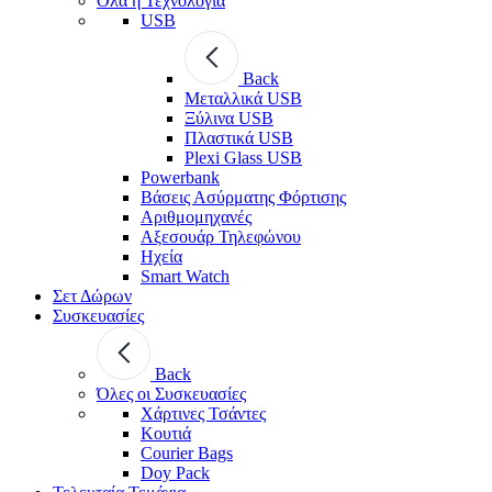
Όλα η Τεχνολογία
USB
Back
Μεταλλικά USB
Ξύλινα USB
Πλαστικά USB
Plexi Glass USB
Powerbank
Βάσεις Ασύρματης Φόρτισης
Αριθμομηχανές
Αξεσουάρ Τηλεφώνου
Ηχεία
Smart Watch
Σετ Δώρων
Συσκευασίες
Back
Όλες οι Συσκευασίες
Χάρτινες Τσάντες
Κουτιά
Courier Bags
Doy Pack