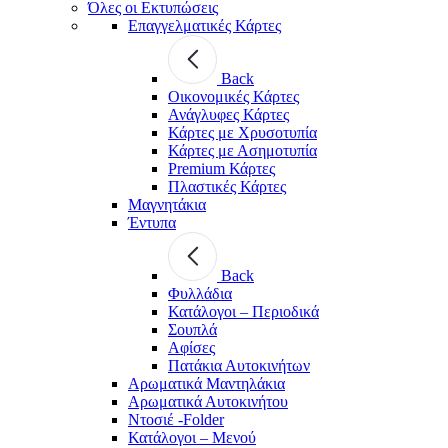
Όλες οι Εκτυπώσεις
Επαγγελματικές Κάρτες
Back
Οικονομικές Κάρτες
Ανάγλυφες Κάρτες
Κάρτες με Χρυσοτυπία
Κάρτες με Ασημοτυπία
Premium Κάρτες
Πλαστικές Κάρτες
Μαγνητάκια
Έντυπα
Back
Φυλλάδια
Κατάλογοι – Περιοδικά
Σουπλά
Αφίσες
Πατάκια Αυτοκινήτων
Αρωματικά Μαντηλάκια
Αρωματικά Αυτοκινήτου
Ντοσιέ -Folder
Κατάλογοι – Μενού