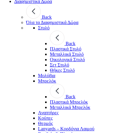
Διαφημιστικά Δώρα
Back
Όλα τα Διαφημιστικά Δώρα
Στυλό
Back
Πλαστικά Στυλό
Μεταλλικά Στυλό
Οικολογικά Στυλό
Σετ Στυλό
Θήκες Στυλό
Μολύβια
Μπρελόκ
Back
Πλαστικά Μπρελόκ
Μεταλλικά Μπρελόκ
Αναπτήρες
Κούπες
Θερμός
Lanyards – Kορδόνια Λαιμού