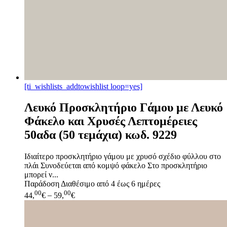
[ti_wishlists_addtowishlist loop=yes]
Λευκό Προσκλητήριο Γάμου με Λευκό
Φάκελο και Χρυσές Λεπτομέρειες
50αδα (50 τεμάχια) κωδ. 9229
Ιδιαίτερο προσκλητήριο γάμου με χρυσό σχέδιο φύλλου στο
πλάι Συνοδεύεται από κομψό φάκελο Στο προσκλητήριο
μπορεί ν...
Παράδοση
Διαθέσιμο από 4 έως 6 ημέρες
00
00
44,
€
–
59,
€