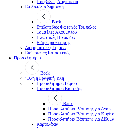
Προβολείς Λογοτύπου
Επιδαπέδια Σήμανση
Back
Επιδαπέδιες Φωτεινές Ταμπέλες
Ταμπέλες Αλουμινίου
Πλαστικές Πινακίδες
Είδη Οριοθέτησης
Διαφημιστικές Σημαίες
Εκθεσιακές Κατασκευές
Προσκλητήρια
Back
‘Ολη η Γραφική Ύλη
Προσκλητήρια Γάμου
Προσκλητήρια Βάπτισης
Back
Προσκλητήρια Βάπτισης για Αγόρι
Προσκλητήρια Βάπτισης για Κορίτσι
Προσκλητήρια Βάπτισης για Δίδυμα
Καρτελάκια