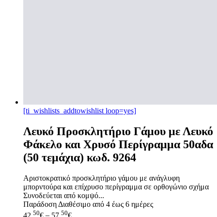
[ti_wishlists_addtowishlist loop=yes]
Λευκό Προσκλητήριο Γάμου με Λευκό
Φάκελο και Χρυσό Περίγραμμα 50αδα
(50 τεμάχια) κωδ. 9264
Αριστοκρατικό προσκλητήριο γάμου με ανάγλυφη
μπορντούρα και επίχρυσο περίγραμμα σε ορθογώνιο σχήμα
Συνοδεύεται από κομψό...
Παράδοση
Διαθέσιμο από 4 έως 6 ημέρες
50
50
42,
€
–
57,
€