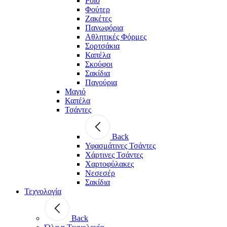
Polo
Φούτερ
Ζακέτες
Πανωφόρια
Αθλητικές Φόρμες
Σορτσάκια
Καπέλα
Σκούφοι
Σακίδια
Παγούρια
Μαγιό
Καπέλα
Τσάντες
Back
Υφασμάτινες Τσάντες
Χάρτινες Τσάντες
Χαρτοφύλακες
Νεσεσέρ
Σακίδια
Τεχνολογία
Back