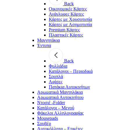
Back
Οικονομικές Κάρτες
Ανάγλυφες Κάρτες
Κάρτες με Χρυσοτυπία
Κάρτες με Ασημοτυπία
Premium Κάρτες
Πλαστικές Κάρτες
Μαγνητάκια
Έντυπα
Back
Φυλλάδια
Κατάλογοι – Περιοδικά
Σουπλά
Αφίσες
Πατάκια Αυτοκινήτων
Αρωματικά Μαντηλάκια
Αρωματικά Αυτοκινήτου
Ντοσιέ -Folder
Κατάλογοι – Μενού
Φάκελοι Αλληλογραφίας
Mousepads
Σουβέρ
Αυτοκόλλητα – Ετικέτες