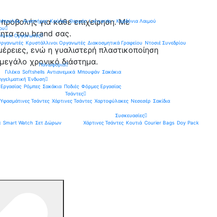
 προβολής για κάθε επιχείρηση. Με
 Μπρελόκ
Αναπτήρες
Κούπες
Θερμός
Lanyards – Kορδόνια Λαιμού
ου
ητα του brand σας.
ύλινοι Οργανωτές
Οργανωτές
Κρυστάλλινοι Οργανωτές
Διακοσμητικά Γραφείου
Ντοσιέ Συνεδρίου
ρειες, ενώ η γυαλιστερή πλαστικοποίηση
μεγάλο χρονικό διάστημα.
Πανωφόρια
Γιλέκα
Softshells
Αντιανεμικά
Μπουφάν
Σακάκια
γγελματική Ένδυση
 Εργασίας
Ρόμπες
Σακάκια
Ποδιές
Φόρμες Εργασίας
Τσάντες
Υφασμάτινες Τσάντες
Χάρτινες Τσάντες
Χαρτοφύλακες
Νεσεσέρ
Σακίδια
Συσκευασίες
α
Smart Watch
Σετ Δώρων
Χάρτινες Τσάντες
Κουτιά
Courier Bags
Doy Pack