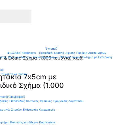
Έντυπα
Φυλλάδια
Κατάλογοι – Περιοδικά
Σουπλά
Αφίσες
Πατάκια Αυτοκινήτων
 & Ειδικό Σχήμα (1.000 τεμάχια) κωδ.
κέτες
Χάρτινες Τσάντες
Κύβοι Σημειώσεων
Dtf Εκτυπώσεις
Ποτήρια με Εκτύπωση
ια
Οικολογικά
Pocket
ητάκια 7x5cm με
ιδικό Σχήμα (1.000
ν
1
τεινές Επιγραφές
γραφές
Επιδαπέδιες Φωτεινές Ταμπέλες
Προβολείς Λογοτύπου
ιστικές Σημαίες
Εκθεσιακές Κατασκευές
ητήρια Βάπτισης για Δίδυμα
Καρτελάκια