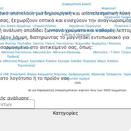
Διαφημιστικά Δώρα
λό
Μπρελόκ
τικό αποτελούν μια δημιουργική και αποτελεσματική λύση
Οικολογικά Στυλό
Σετ Στυλό
Θήκες Στυλό
Μολύβια
Πλαστικά Μπρελόκ
Μεταλλικά
Οργανωτές Γραφεί
σας, ξεχωρίζουν οπτικά και ενισχύουν την αναγνωρισιμότ
Ξ
λλια
Δίσκοι Χρημάτων – Κερματολήπτες
Δερμάτινοι Οργανωτές
Πλαστικοί 
ανάλυση αποδίδει ζωντανά χρώματα και καθαρές λεπτομέ
Θήκες Επαγγελματικών Καρτών
Αριθμομηχανές
Ένδυση & Aξεσουάρ
λέον λάμψη, διατηρώντας το μαγνητάκι εντυπωσιακό για 
ζες / Ζακέτες
ισα
Φούτερ
Πουλόβερ
Ζακέτες
Fleece
Παντελόνια / Βερμούδες
Φορέματα / Φούστες
οσαρμοσμένο στο αντικείμενό σας, όπως:
Αθλητική Ένδυση
Επα
Αθλητικά Παντελόνια
Αθλητικά Σετ
Αθλητικά Αξεσουάρ
Μπλούζες – T-Shirt
Γιλέκα
Παιδικά
α
Αθλητικές Φόρμες
Σορτσάκια
Καπέλα
Σκούφοι
Σακίδια
Παγούρια
Μαγιό
Καπέλα
Τεχνολογία
ass USB
Powerbank
Βάσεις Ασύρματης Φόρτισης
Αριθμομηχανές
Αξεσουάρ Τηλεφώνου
Ηχεί
 στο λογότυπο ή το προϊόν σας
Τελευταία τεμάχια
-20%
σε για παραγγελίες επαγγελματικών καρτών άνω των 5000 κομματιών
ής ανάλυσης
στασία & λάμψη
Κατηγορίες