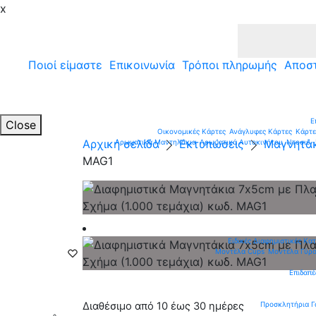
x
Ποιοί είμαστε
Επικοινωνία
Τρόποι πληρωμής
Αποσ
Ε
Close
Οικονομικές Κάρτες
Ανάγλυφες Κάρτες
Κάρτε
Αρχική σελίδα
Εκτυπώσεις
Μαγνητά
Αρωματικά Μαντηλάκια
Αρωματικά Αυτοκινήτου
Ντοσιέ -
MAG1
Ειδικές Διαφημιστικές Κα
Μοντέλα Cups
Μοντέλα Γύρ
Επιδαπέ
Προσκλητήρια Γ
Διαθέσιμο από 10 έως 30 ημέρες