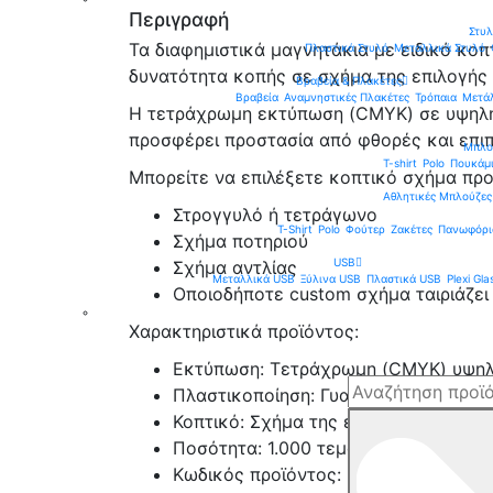
Περιγραφή
Στυ
Τα διαφημιστικά μαγνητάκια με ειδικό κοπ
Πλαστικά Στυλό
Μεταλλικά Στυλό
δυνατότητα κοπής σε σχήμα της επιλογής 
Βραβεία & Πλακέτες
Βραβεία
Αναμνηστικές Πλακέτες
Τρόπαια
Μετά
Η τετράχρωμη εκτύπωση (CMYK) σε υψηλή 
προσφέρει προστασία από φθορές και επιπ
Μπλού
T-shirt
Polo
Πουκάμ
Μπορείτε να επιλέξετε κοπτικό σχήμα πρ
Aθλητικές Μπλούζες
Στρογγυλό ή τετράγωνο
T-Shirt
Polo
Φούτερ
Ζακέτες
Πανωφόρι
Σχήμα ποτηριού
USB
Σχήμα αντλίας
Μεταλλικά USB
Ξύλινα USB
Πλαστικά USB
Plexi Gl
Οποιοδήποτε custom σχήμα ταιριάζει
Χαρακτηριστικά προϊόντος:
Εκτύπωση: Τετράχρωμη (CMYK) υψηλ
Πλαστικοποίηση: Γυαλιστερή για προ
Κοπτικό: Σχήμα της επιλογής σας
Ποσότητα: 1.000 τεμάχια
Κωδικός προϊόντος: MAG1