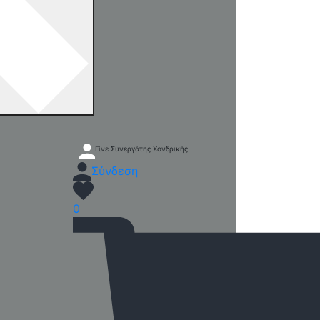
Γίνε Συνεργάτης Χονδρικής
Σύνδεση
0