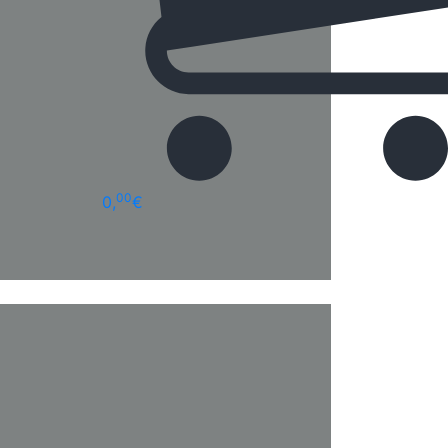
00
0,
€