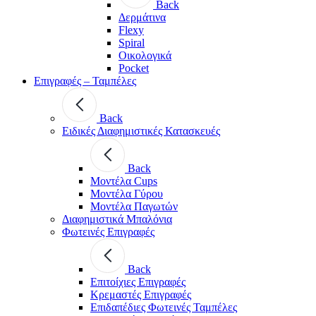
Back
Δερμάτινα
Flexy
Spiral
Οικολογικά
Pocket
Επιγραφές – Ταμπέλες
Back
Ειδικές Διαφημιστικές Κατασκευές
Back
Μοντέλα Cups
Μοντέλα Γύρου
Μοντέλα Παγωτών
Διαφημιστικά Μπαλόνια
Φωτεινές Επιγραφές
Back
Επιτοίχιες Επιγραφές
Κρεμαστές Επιγραφές
Επιδαπέδιες Φωτεινές Ταμπέλες