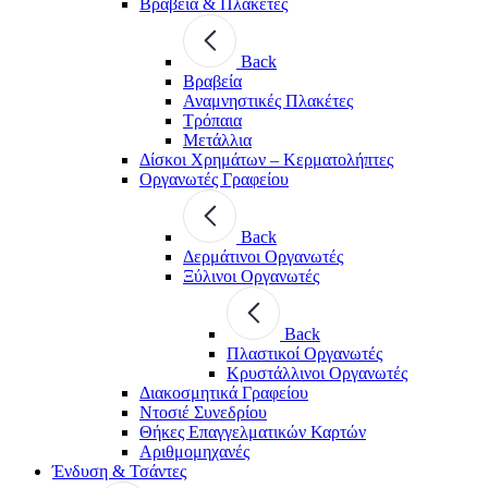
Βραβεία & Πλακέτες
Back
Βραβεία
Αναμνηστικές Πλακέτες
Τρόπαια
Μετάλλια
Δίσκοι Χρημάτων – Κερματολήπτες
Οργανωτές Γραφείου
Back
Δερμάτινοι Οργανωτές
Ξύλινοι Οργανωτές
Back
Πλαστικοί Οργανωτές
Κρυστάλλινοι Οργανωτές
Διακοσμητικά Γραφείου
Ντοσιέ Συνεδρίου
Θήκες Επαγγελματικών Καρτών
Αριθμομηχανές
Ένδυση & Τσάντες