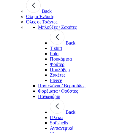
Back
Όλη η Ένδυση
Όλες οι Τσάντες
Μπλούζες / Ζακέτες
Back
T-shirt
Polo
Πουκάμισα
Φούτερ
Πουλόβερ
Ζακέτες
Fleece
Παντελόνια / Βερμούδες
Φορέματα / Φούστες
Πανωφόρια
Back
Γιλέκα
Softshells
Αντιανεμικά