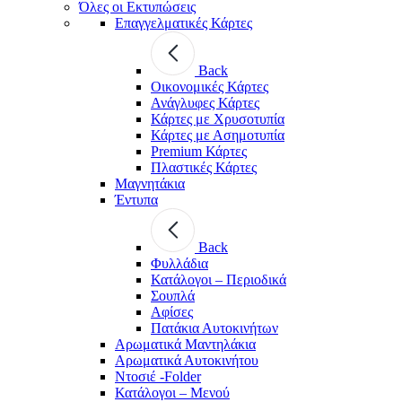
Όλες οι Εκτυπώσεις
Επαγγελματικές Κάρτες
Back
Οικονομικές Κάρτες
Ανάγλυφες Κάρτες
Κάρτες με Χρυσοτυπία
Κάρτες με Ασημοτυπία
Premium Κάρτες
Πλαστικές Κάρτες
Μαγνητάκια
Έντυπα
Back
Φυλλάδια
Κατάλογοι – Περιοδικά
Σουπλά
Αφίσες
Πατάκια Αυτοκινήτων
Αρωματικά Μαντηλάκια
Αρωματικά Αυτοκινήτου
Ντοσιέ -Folder
Κατάλογοι – Μενού