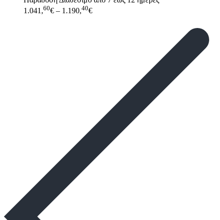
60
40
1.041,
€
–
1.190,
€