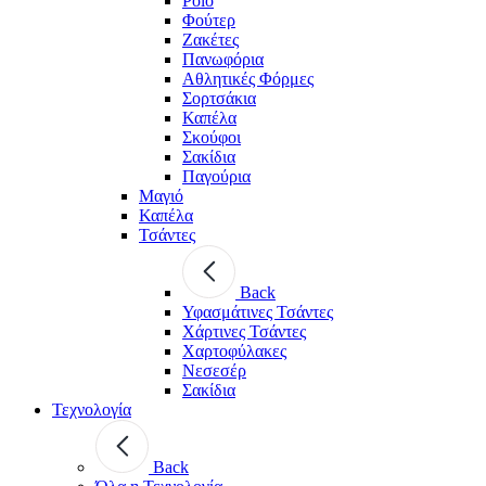
Polo
Φούτερ
Ζακέτες
Πανωφόρια
Αθλητικές Φόρμες
Σορτσάκια
Καπέλα
Σκούφοι
Σακίδια
Παγούρια
Μαγιό
Καπέλα
Τσάντες
Back
Υφασμάτινες Τσάντες
Χάρτινες Τσάντες
Χαρτοφύλακες
Νεσεσέρ
Σακίδια
Τεχνολογία
Back