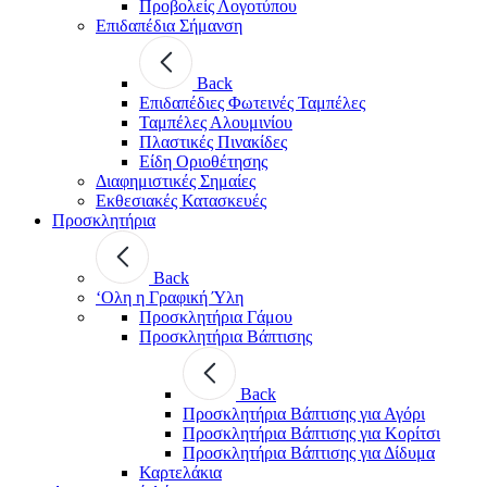
Προβολείς Λογοτύπου
Επιδαπέδια Σήμανση
Back
Επιδαπέδιες Φωτεινές Ταμπέλες
Ταμπέλες Αλουμινίου
Πλαστικές Πινακίδες
Είδη Οριοθέτησης
Διαφημιστικές Σημαίες
Εκθεσιακές Κατασκευές
Προσκλητήρια
Back
‘Ολη η Γραφική Ύλη
Προσκλητήρια Γάμου
Προσκλητήρια Βάπτισης
Back
Προσκλητήρια Βάπτισης για Αγόρι
Προσκλητήρια Βάπτισης για Κορίτσι
Προσκλητήρια Βάπτισης για Δίδυμα
Καρτελάκια