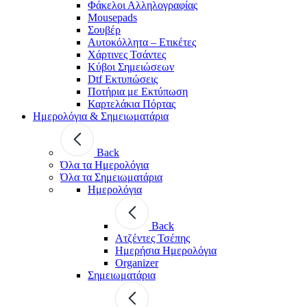
Φάκελοι Αλληλογραφίας
Mousepads
Σουβέρ
Αυτοκόλλητα – Ετικέτες
Χάρτινες Τσάντες
Κύβοι Σημειώσεων
Dtf Εκτυπώσεις
Ποτήρια με Εκτύπωση
Καρτελάκια Πόρτας
Ημερολόγια & Σημειωματάρια
Back
Όλα τα Ημερολόγια
Όλα τα Σημειωματάρια
Ημερολόγια
Back
Ατζέντες Τσέπης
Ημερήσια Ημερολόγια
Organizer
Σημειωματάρια