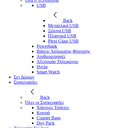
Όλα η Τεχνολογία
USB
Back
Μεταλλικά USB
Ξύλινα USB
Πλαστικά USB
Plexi Glass USB
Powerbank
Βάσεις Ασύρματης Φόρτισης
Αριθμομηχανές
Αξεσουάρ Τηλεφώνου
Ηχεία
Smart Watch
Σετ Δώρων
Συσκευασίες
Back
Όλες οι Συσκευασίες
Χάρτινες Τσάντες
Κουτιά
Courier Bags
Doy Pack