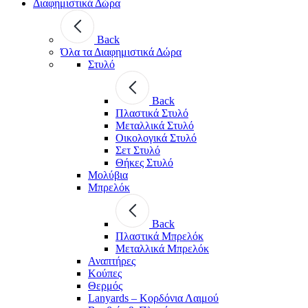
Διαφημιστικά Δώρα
Back
Όλα τα Διαφημιστικά Δώρα
Στυλό
Back
Πλαστικά Στυλό
Μεταλλικά Στυλό
Οικολογικά Στυλό
Σετ Στυλό
Θήκες Στυλό
Μολύβια
Μπρελόκ
Back
Πλαστικά Μπρελόκ
Μεταλλικά Μπρελόκ
Αναπτήρες
Κούπες
Θερμός
Lanyards – Kορδόνια Λαιμού