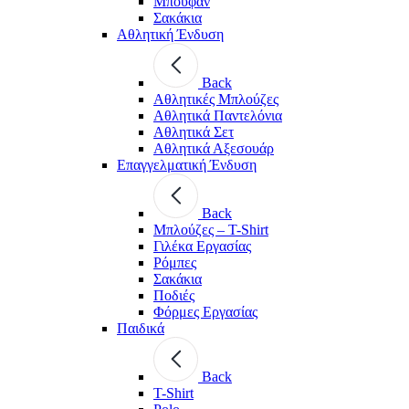
Μπουφάν
Σακάκια
Αθλητική Ένδυση
Back
Aθλητικές Μπλούζες
Αθλητικά Παντελόνια
Αθλητικά Σετ
Αθλητικά Αξεσουάρ
Επαγγελματική Ένδυση
Back
Μπλούζες – T-Shirt
Γιλέκα Εργασίας
Ρόμπες
Σακάκια
Ποδιές
Φόρμες Εργασίας
Παιδικά
Back
T-Shirt