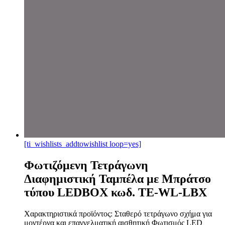
[ti_wishlists_addtowishlist loop=yes]
Φωτιζόμενη Τετράγωνη
Διαφημιστική Ταμπέλα με Μπράτσο
τύπου LEDBOX κωδ. TE-WL-LBX
Χαρακτηριστικά προϊόντος: Σταθερό τετράγωνο σχήμα για
μοντέρνα και επαγγελματική αισθητική Φωτισμός LED