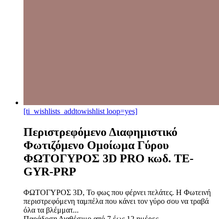
[ti_wishlists_addtowishlist loop=yes]
Περιστρεφόμενο Διαφημιστικό
Φωτιζόμενο Ομοίωμα Γύρου
ΦΩΤΟΓΥΡΟΣ 3D PRO κωδ. TE-
GYR-PRP
ΦΩΤΟΓΥΡΟΣ 3D, Το φως που φέρνει πελάτες. Η Φωτεινή
περιστρεφόμενη ταμπέλα που κάνει τον γύρο σου να τραβά
όλα τα βλέμματ...
Παράδοση
Διαθέσιμο από 7 έως 12 ημέρες