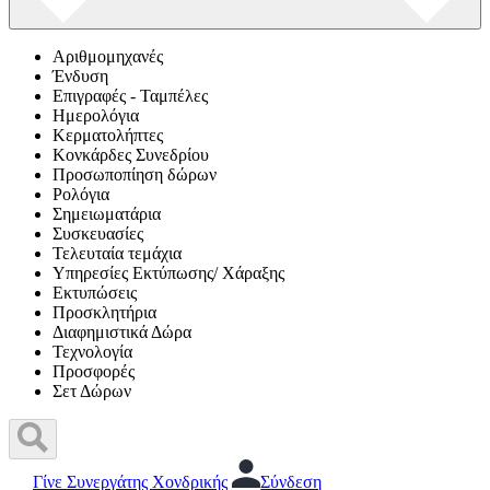
Αριθμομηχανές
Ένδυση
Επιγραφές - Ταμπέλες
Ημερολόγια
Κερματολήπτες
Κονκάρδες Συνεδρίου
Προσωποπίηση δώρων
Ρολόγια
Σημειωματάρια
Συσκευασίες
Τελευταία τεμάχια
Υπηρεσίες Εκτύπωσης/ Χάραξης
Εκτυπώσεις
Προσκλητήρια
Διαφημιστικά Δώρα
Τεχνολογία
Προσφορές
Σετ Δώρων
Γίνε Συνεργάτης Χονδρικής
Σύνδεση