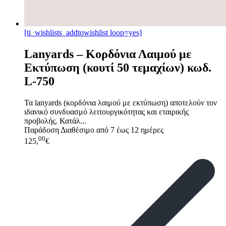
[ti_wishlists_addtowishlist loop=yes]
Lanyards – Kορδόνια Λαιμού με
Εκτύπωση (κουτί 50 τεμαχίων) κωδ.
L-750
Τα lanyards (κορδόνια λαιμού με εκτύπωση) αποτελούν τον
ιδανικό συνδυασμό λειτουργικότητας και εταιρικής
προβολής. Κατάλ...
Παράδοση
Διαθέσιμο από 7 έως 12 ημέρες
00
125,
€