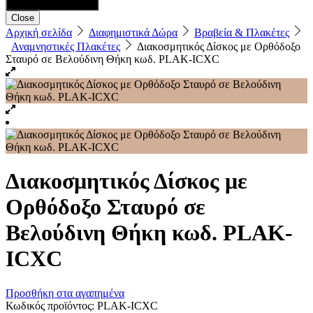
Close
Αρχική σελίδα
Διαφημιστικά Δώρα
Βραβεία & Πλακέτες
Αναμνηστικές Πλακέτες
Διακοσμητικός Δίσκος με Ορθόδοξο
Σταυρό σε Βελούδινη Θήκη κωδ. PLAK-ICXC
Διακοσμητικός Δίσκος με
Ορθόδοξο Σταυρό σε
Βελούδινη Θήκη κωδ. PLAK-
ICXC
Προσθήκη στα αγαπημένα
Κωδικός προϊόντος:
PLAK-ICXC