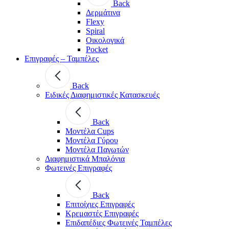
Back
Δερμάτινα
Flexy
Spiral
Οικολογικά
Pocket
Επιγραφές – Ταμπέλες
Back
Ειδικές Διαφημιστικές Κατασκευές
Back
Μοντέλα Cups
Μοντέλα Γύρου
Μοντέλα Παγωτών
Διαφημιστικά Μπαλόνια
Φωτεινές Επιγραφές
Back
Επιτοίχιες Επιγραφές
Κρεμαστές Επιγραφές
Επιδαπέδιες Φωτεινές Ταμπέλες