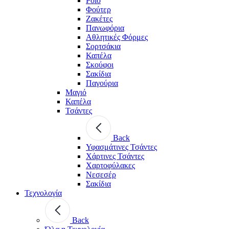
Polo
Φούτερ
Ζακέτες
Πανωφόρια
Αθλητικές Φόρμες
Σορτσάκια
Καπέλα
Σκούφοι
Σακίδια
Παγούρια
Μαγιό
Καπέλα
Τσάντες
Back
Υφασμάτινες Τσάντες
Χάρτινες Τσάντες
Χαρτοφύλακες
Νεσεσέρ
Σακίδια
Τεχνολογία
Back