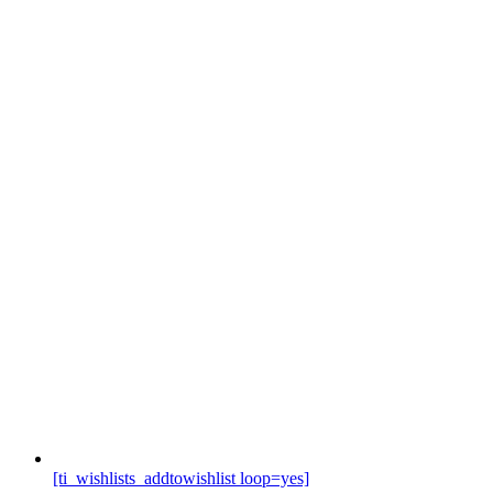
[ti_wishlists_addtowishlist loop=yes]