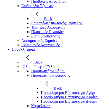
Προβολείς Λογοτύπου
Επιδαπέδια Σήμανση
Back
Επιδαπέδιες Φωτεινές Ταμπέλες
Ταμπέλες Αλουμινίου
Πλαστικές Πινακίδες
Είδη Οριοθέτησης
Διαφημιστικές Σημαίες
Εκθεσιακές Κατασκευές
Προσκλητήρια
Back
‘Ολη η Γραφική Ύλη
Προσκλητήρια Γάμου
Προσκλητήρια Βάπτισης
Back
Προσκλητήρια Βάπτισης για Αγόρι
Προσκλητήρια Βάπτισης για Κορίτσι
Προσκλητήρια Βάπτισης για Δίδυμα
Καρτελάκια