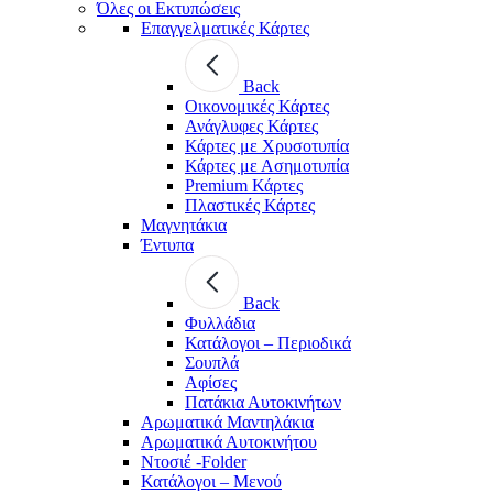
Όλες οι Εκτυπώσεις
Επαγγελματικές Κάρτες
Back
Οικονομικές Κάρτες
Ανάγλυφες Κάρτες
Κάρτες με Χρυσοτυπία
Κάρτες με Ασημοτυπία
Premium Κάρτες
Πλαστικές Κάρτες
Μαγνητάκια
Έντυπα
Back
Φυλλάδια
Κατάλογοι – Περιοδικά
Σουπλά
Αφίσες
Πατάκια Αυτοκινήτων
Αρωματικά Μαντηλάκια
Αρωματικά Αυτοκινήτου
Ντοσιέ -Folder
Κατάλογοι – Μενού