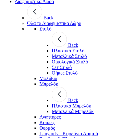
Διαφημιστικά Δώρα
Back
Όλα τα Διαφημιστικά Δώρα
Στυλό
Back
Πλαστικά Στυλό
Μεταλλικά Στυλό
Οικολογικά Στυλό
Σετ Στυλό
Θήκες Στυλό
Μολύβια
Μπρελόκ
Back
Πλαστικά Μπρελόκ
Μεταλλικά Μπρελόκ
Αναπτήρες
Κούπες
Θερμός
Lanyards – Kορδόνια Λαιμού