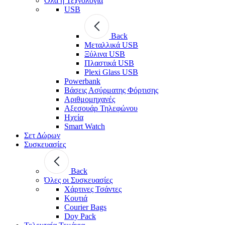
Όλα η Τεχνολογία
USB
Back
Μεταλλικά USB
Ξύλινα USB
Πλαστικά USB
Plexi Glass USB
Powerbank
Βάσεις Ασύρματης Φόρτισης
Αριθμομηχανές
Αξεσουάρ Τηλεφώνου
Ηχεία
Smart Watch
Σετ Δώρων
Συσκευασίες
Back
Όλες οι Συσκευασίες
Χάρτινες Τσάντες
Κουτιά
Courier Bags
Doy Pack