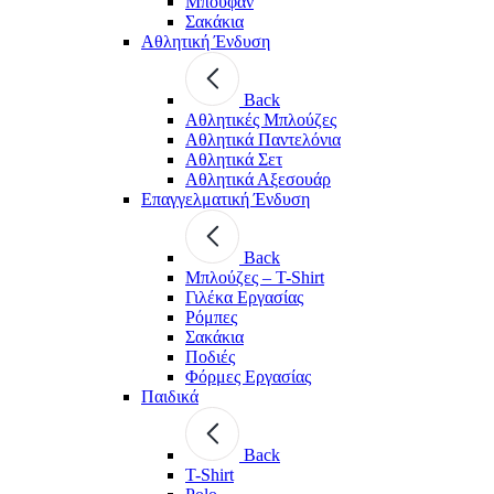
Μπουφάν
Σακάκια
Αθλητική Ένδυση
Back
Aθλητικές Μπλούζες
Αθλητικά Παντελόνια
Αθλητικά Σετ
Αθλητικά Αξεσουάρ
Επαγγελματική Ένδυση
Back
Μπλούζες – T-Shirt
Γιλέκα Εργασίας
Ρόμπες
Σακάκια
Ποδιές
Φόρμες Εργασίας
Παιδικά
Back
T-Shirt