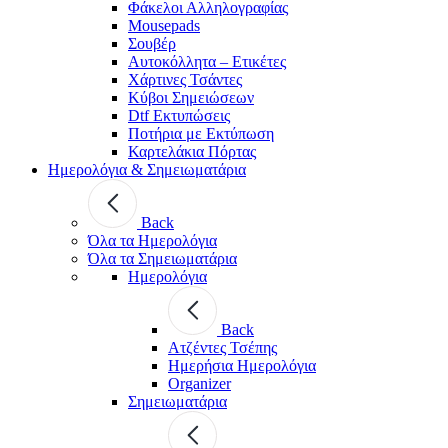
Φάκελοι Αλληλογραφίας
Mousepads
Σουβέρ
Αυτοκόλλητα – Ετικέτες
Χάρτινες Τσάντες
Κύβοι Σημειώσεων
Dtf Εκτυπώσεις
Ποτήρια με Εκτύπωση
Καρτελάκια Πόρτας
Ημερολόγια & Σημειωματάρια
Back
Όλα τα Ημερολόγια
Όλα τα Σημειωματάρια
Ημερολόγια
Back
Ατζέντες Τσέπης
Ημερήσια Ημερολόγια
Organizer
Σημειωματάρια