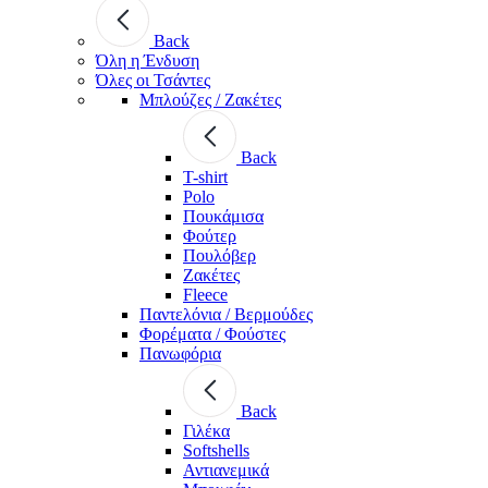
Back
Όλη η Ένδυση
Όλες οι Τσάντες
Μπλούζες / Ζακέτες
Back
T-shirt
Polo
Πουκάμισα
Φούτερ
Πουλόβερ
Ζακέτες
Fleece
Παντελόνια / Βερμούδες
Φορέματα / Φούστες
Πανωφόρια
Back
Γιλέκα
Softshells
Αντιανεμικά