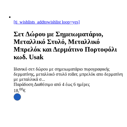
[ti_wishlists_addtowishlist loop=yes]
Σετ Δώρου με Σημειωματάριο,
Μεταλλικό Στυλό, Μεταλλικό
Μπρελόκ και Δερμάτινο Πορτοφόλι
κωδ. Usak
Ιδανικό σετ δώρου με σημειωματάριο πυρογραφικής
δερματίνης, μεταλλικό στυλό roller, μπρελόκ απο δερματίνη
με μεταλλικά σ...
Παράδοση
Διαθέσιμο από 4 έως 6 ημέρες
00
18,
€