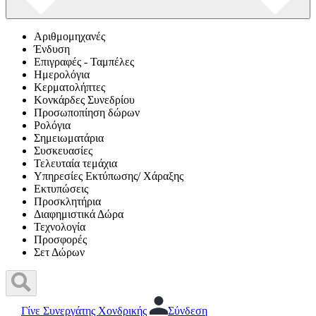
Αριθμομηχανές
Ένδυση
Επιγραφές - Ταμπέλες
Ημερολόγια
Κερματολήπτες
Κονκάρδες Συνεδρίου
Προσωποπίηση δώρων
Ρολόγια
Σημειωματάρια
Συσκευασίες
Τελευταία τεμάχια
Υπηρεσίες Εκτύπωσης/ Χάραξης
Εκτυπώσεις
Προσκλητήρια
Διαφημιστικά Δώρα
Τεχνολογία
Προσφορές
Σετ Δώρων
Γίνε Συνεργάτης Χονδρικής
Σύνδεση