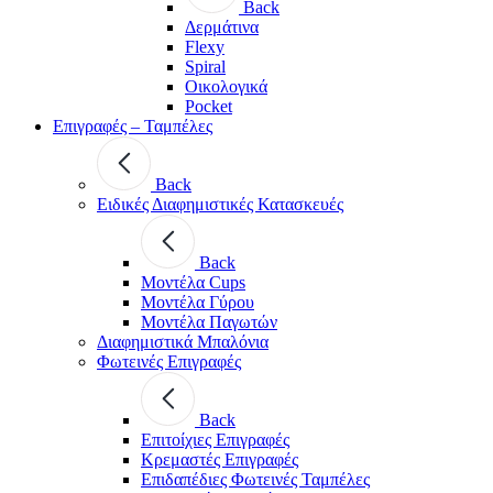
Back
Δερμάτινα
Flexy
Spiral
Οικολογικά
Pocket
Επιγραφές – Ταμπέλες
Back
Ειδικές Διαφημιστικές Κατασκευές
Back
Μοντέλα Cups
Μοντέλα Γύρου
Μοντέλα Παγωτών
Διαφημιστικά Μπαλόνια
Φωτεινές Επιγραφές
Back
Επιτοίχιες Επιγραφές
Κρεμαστές Επιγραφές
Επιδαπέδιες Φωτεινές Ταμπέλες