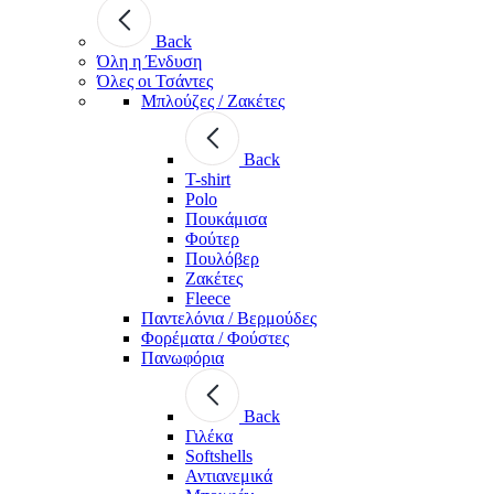
Back
Όλη η Ένδυση
Όλες οι Τσάντες
Μπλούζες / Ζακέτες
Back
T-shirt
Polo
Πουκάμισα
Φούτερ
Πουλόβερ
Ζακέτες
Fleece
Παντελόνια / Βερμούδες
Φορέματα / Φούστες
Πανωφόρια
Back
Γιλέκα
Softshells
Αντιανεμικά