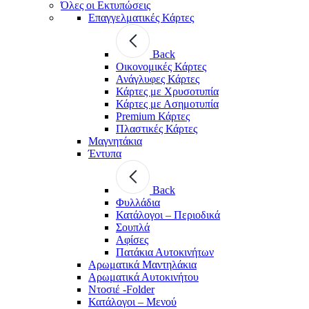
Όλες οι Εκτυπώσεις
Επαγγελματικές Κάρτες
Back
Οικονομικές Κάρτες
Ανάγλυφες Κάρτες
Κάρτες με Χρυσοτυπία
Κάρτες με Ασημοτυπία
Premium Κάρτες
Πλαστικές Κάρτες
Μαγνητάκια
Έντυπα
Back
Φυλλάδια
Κατάλογοι – Περιοδικά
Σουπλά
Αφίσες
Πατάκια Αυτοκινήτων
Αρωματικά Μαντηλάκια
Αρωματικά Αυτοκινήτου
Ντοσιέ -Folder
Κατάλογοι – Μενού