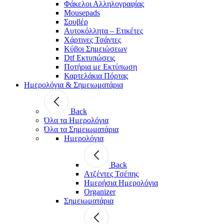
Φάκελοι Αλληλογραφίας
Mousepads
Σουβέρ
Αυτοκόλλητα – Ετικέτες
Χάρτινες Τσάντες
Κύβοι Σημειώσεων
Dtf Εκτυπώσεις
Ποτήρια με Εκτύπωση
Καρτελάκια Πόρτας
Ημερολόγια & Σημειωματάρια
Back
Όλα τα Ημερολόγια
Όλα τα Σημειωματάρια
Ημερολόγια
Back
Ατζέντες Τσέπης
Ημερήσια Ημερολόγια
Organizer
Σημειωματάρια