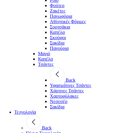
Polo
Φούτερ
Ζακέτες
Πανωφόρια
Αθλητικές Φόρμες
Σορτσάκια
Καπέλα
Σκούφοι
Σακίδια
Παγούρια
Μαγιό
Καπέλα
Τσάντες
Back
Υφασμάτινες Τσάντες
Χάρτινες Τσάντες
Χαρτοφύλακες
Νεσεσέρ
Σακίδια
Τεχνολογία
Back