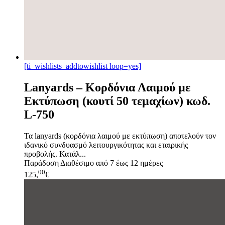
[ti_wishlists_addtowishlist loop=yes]
Lanyards – Kορδόνια Λαιμού με
Εκτύπωση (κουτί 50 τεμαχίων) κωδ.
L-750
Τα lanyards (κορδόνια λαιμού με εκτύπωση) αποτελούν τον
ιδανικό συνδυασμό λειτουργικότητας και εταιρικής
προβολής. Κατάλ...
Παράδοση
Διαθέσιμο από 7 έως 12 ημέρες
00
125,
€