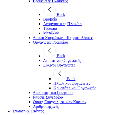
Βραβεία & Πλακέτες
Back
Βραβεία
Αναμνηστικές Πλακέτες
Τρόπαια
Μετάλλια
Δίσκοι Χρημάτων – Κερματολήπτες
Οργανωτές Γραφείου
Back
Δερμάτινοι Οργανωτές
Ξύλινοι Οργανωτές
Back
Πλαστικοί Οργανωτές
Κρυστάλλινοι Οργανωτές
Διακοσμητικά Γραφείου
Ντοσιέ Συνεδρίου
Θήκες Επαγγελματικών Καρτών
Αριθμομηχανές
Ένδυση & Τσάντες