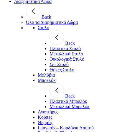
Διαφημιστικά Δώρα
Back
Όλα τα Διαφημιστικά Δώρα
Στυλό
Back
Πλαστικά Στυλό
Μεταλλικά Στυλό
Οικολογικά Στυλό
Σετ Στυλό
Θήκες Στυλό
Μολύβια
Μπρελόκ
Back
Πλαστικά Μπρελόκ
Μεταλλικά Μπρελόκ
Αναπτήρες
Κούπες
Θερμός
Lanyards – Kορδόνια Λαιμού