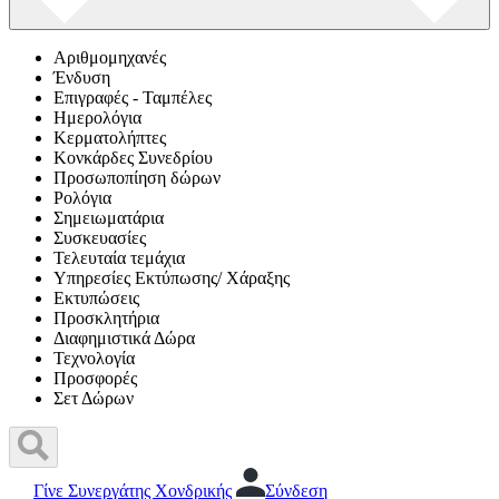
Αριθμομηχανές
Ένδυση
Επιγραφές - Ταμπέλες
Ημερολόγια
Κερματολήπτες
Κονκάρδες Συνεδρίου
Προσωποπίηση δώρων
Ρολόγια
Σημειωματάρια
Συσκευασίες
Τελευταία τεμάχια
Υπηρεσίες Εκτύπωσης/ Χάραξης
Εκτυπώσεις
Προσκλητήρια
Διαφημιστικά Δώρα
Τεχνολογία
Προσφορές
Σετ Δώρων
Γίνε Συνεργάτης Χονδρικής
Σύνδεση