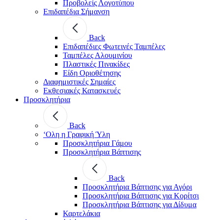
Προβολείς Λογοτύπου
Επιδαπέδια Σήμανση
Back
Επιδαπέδιες Φωτεινές Ταμπέλες
Ταμπέλες Αλουμινίου
Πλαστικές Πινακίδες
Είδη Οριοθέτησης
Διαφημιστικές Σημαίες
Εκθεσιακές Κατασκευές
Προσκλητήρια
Back
‘Ολη η Γραφική Ύλη
Προσκλητήρια Γάμου
Προσκλητήρια Βάπτισης
Back
Προσκλητήρια Βάπτισης για Αγόρι
Προσκλητήρια Βάπτισης για Κορίτσι
Προσκλητήρια Βάπτισης για Δίδυμα
Καρτελάκια