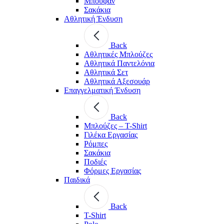
Μπουφάν
Σακάκια
Αθλητική Ένδυση
Back
Aθλητικές Μπλούζες
Αθλητικά Παντελόνια
Αθλητικά Σετ
Αθλητικά Αξεσουάρ
Επαγγελματική Ένδυση
Back
Μπλούζες – T-Shirt
Γιλέκα Εργασίας
Ρόμπες
Σακάκια
Ποδιές
Φόρμες Εργασίας
Παιδικά
Back
T-Shirt