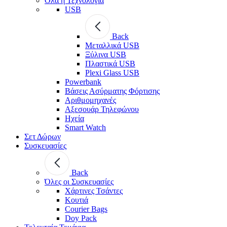
Όλα η Τεχνολογία
USB
Back
Μεταλλικά USB
Ξύλινα USB
Πλαστικά USB
Plexi Glass USB
Powerbank
Βάσεις Ασύρματης Φόρτισης
Αριθμομηχανές
Αξεσουάρ Τηλεφώνου
Ηχεία
Smart Watch
Σετ Δώρων
Συσκευασίες
Back
Όλες οι Συσκευασίες
Χάρτινες Τσάντες
Κουτιά
Courier Bags
Doy Pack