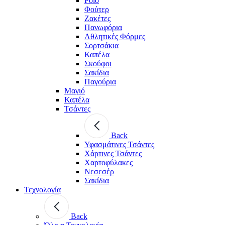
Polo
Φούτερ
Ζακέτες
Πανωφόρια
Αθλητικές Φόρμες
Σορτσάκια
Καπέλα
Σκούφοι
Σακίδια
Παγούρια
Μαγιό
Καπέλα
Τσάντες
Back
Υφασμάτινες Τσάντες
Χάρτινες Τσάντες
Χαρτοφύλακες
Νεσεσέρ
Σακίδια
Τεχνολογία
Back