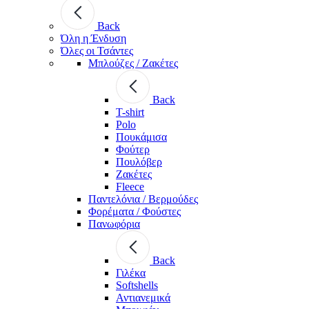
Back
Όλη η Ένδυση
Όλες οι Τσάντες
Μπλούζες / Ζακέτες
Back
T-shirt
Polo
Πουκάμισα
Φούτερ
Πουλόβερ
Ζακέτες
Fleece
Παντελόνια / Βερμούδες
Φορέματα / Φούστες
Πανωφόρια
Back
Γιλέκα
Softshells
Αντιανεμικά