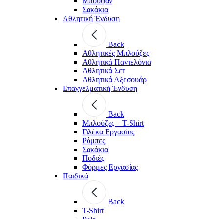
Μπουφάν
Σακάκια
Αθλητική Ένδυση
Back
Aθλητικές Μπλούζες
Αθλητικά Παντελόνια
Αθλητικά Σετ
Αθλητικά Αξεσουάρ
Επαγγελματική Ένδυση
Back
Μπλούζες – T-Shirt
Γιλέκα Εργασίας
Ρόμπες
Σακάκια
Ποδιές
Φόρμες Εργασίας
Παιδικά
Back
T-Shirt