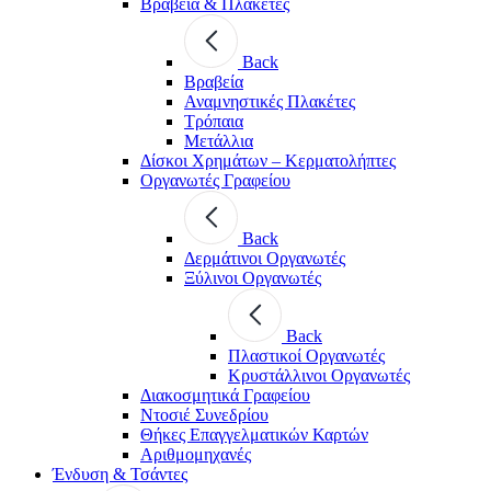
Βραβεία & Πλακέτες
Back
Βραβεία
Αναμνηστικές Πλακέτες
Τρόπαια
Μετάλλια
Δίσκοι Χρημάτων – Κερματολήπτες
Οργανωτές Γραφείου
Back
Δερμάτινοι Οργανωτές
Ξύλινοι Οργανωτές
Back
Πλαστικοί Οργανωτές
Κρυστάλλινοι Οργανωτές
Διακοσμητικά Γραφείου
Ντοσιέ Συνεδρίου
Θήκες Επαγγελματικών Καρτών
Αριθμομηχανές
Ένδυση & Τσάντες