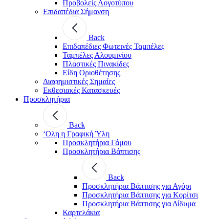
Προβολείς Λογοτύπου
Επιδαπέδια Σήμανση
Back
Επιδαπέδιες Φωτεινές Ταμπέλες
Ταμπέλες Αλουμινίου
Πλαστικές Πινακίδες
Είδη Οριοθέτησης
Διαφημιστικές Σημαίες
Εκθεσιακές Κατασκευές
Προσκλητήρια
Back
‘Ολη η Γραφική Ύλη
Προσκλητήρια Γάμου
Προσκλητήρια Βάπτισης
Back
Προσκλητήρια Βάπτισης για Αγόρι
Προσκλητήρια Βάπτισης για Κορίτσι
Προσκλητήρια Βάπτισης για Δίδυμα
Καρτελάκια