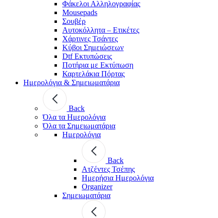
Φάκελοι Αλληλογραφίας
Mousepads
Σουβέρ
Αυτοκόλλητα – Ετικέτες
Χάρτινες Τσάντες
Κύβοι Σημειώσεων
Dtf Εκτυπώσεις
Ποτήρια με Εκτύπωση
Καρτελάκια Πόρτας
Ημερολόγια & Σημειωματάρια
Back
Όλα τα Ημερολόγια
Όλα τα Σημειωματάρια
Ημερολόγια
Back
Ατζέντες Τσέπης
Ημερήσια Ημερολόγια
Organizer
Σημειωματάρια