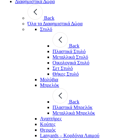
Διαφημιστικά Δώρα
Back
Όλα τα Διαφημιστικά Δώρα
Στυλό
Back
Πλαστικά Στυλό
Μεταλλικά Στυλό
Οικολογικά Στυλό
Σετ Στυλό
Θήκες Στυλό
Μολύβια
Μπρελόκ
Back
Πλαστικά Μπρελόκ
Μεταλλικά Μπρελόκ
Αναπτήρες
Κούπες
Θερμός
Lanyards – Kορδόνια Λαιμού