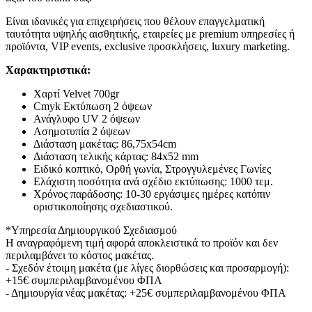
Είναι ιδανικές για επιχειρήσεις που θέλουν επαγγελματική
ταυτότητα υψηλής αισθητικής, εταιρείες με premium υπηρεσίες ή
προϊόντα, VIP events, exclusive προσκλήσεις, luxury marketing.
Χαρακτηριστικά:
Χαρτί Velvet 700gr
Cmyk Εκτύπωση 2 όψεων
Ανάγλυφο UV 2 όψεων
Ασημοτυπία 2 όψεων
Διάσταση μακέτας: 86,75x54cm
Διάσταση τελικής κάρτας: 84x52 mm
Ειδικό κοπτικό, Ορθή γωνία, Στρογγυλεμένες Γωνίες
Ελάχιστη ποσότητα ανά σχέδιο εκτύπωσης: 1000 τεμ.
Χρόνος παράδοσης: 10-30 εργάσιμες ημέρες κατόπιν
οριστικοποίησης σχεδιαστικού.
*Υπηρεσία Δημιουργικού Σχεδιασμού
Η αναγραφόμενη τιμή αφορά αποκλειστικά το προϊόν και δεν
περιλαμβάνει το κόστος μακέτας.
- Σχεδόν έτοιμη μακέτα (με λίγες διορθώσεις και προσαρμογή):
+15€ συμπεριλαμβανομένου ΦΠΑ
- Δημιουργία νέας μακέτας: +25€ συμπεριλαμβανομένου ΦΠΑ