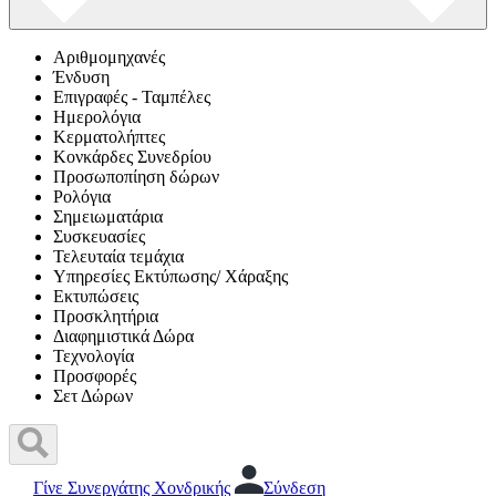
Αριθμομηχανές
Ένδυση
Επιγραφές - Ταμπέλες
Ημερολόγια
Κερματολήπτες
Κονκάρδες Συνεδρίου
Προσωποπίηση δώρων
Ρολόγια
Σημειωματάρια
Συσκευασίες
Τελευταία τεμάχια
Υπηρεσίες Εκτύπωσης/ Χάραξης
Εκτυπώσεις
Προσκλητήρια
Διαφημιστικά Δώρα
Τεχνολογία
Προσφορές
Σετ Δώρων
Γίνε Συνεργάτης Χονδρικής
Σύνδεση