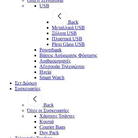
Όλα η Τεχνολογία
USB
Back
Μεταλλικά USB
Ξύλινα USB
Πλαστικά USB
Plexi Glass USB
Powerbank
Βάσεις Ασύρματης Φόρτισης
Αριθμομηχανές
Αξεσουάρ Τηλεφώνου
Ηχεία
Smart Watch
Σετ Δώρων
Συσκευασίες
Back
Όλες οι Συσκευασίες
Χάρτινες Τσάντες
Κουτιά
Courier Bags
Doy Pack