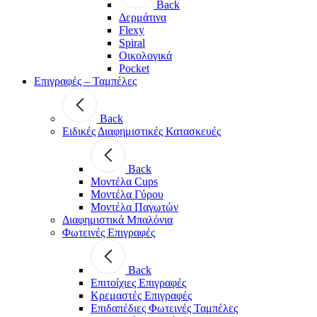
Back
Δερμάτινα
Flexy
Spiral
Οικολογικά
Pocket
Επιγραφές – Ταμπέλες
Back
Ειδικές Διαφημιστικές Κατασκευές
Back
Μοντέλα Cups
Μοντέλα Γύρου
Μοντέλα Παγωτών
Διαφημιστικά Μπαλόνια
Φωτεινές Επιγραφές
Back
Επιτοίχιες Επιγραφές
Κρεμαστές Επιγραφές
Επιδαπέδιες Φωτεινές Ταμπέλες