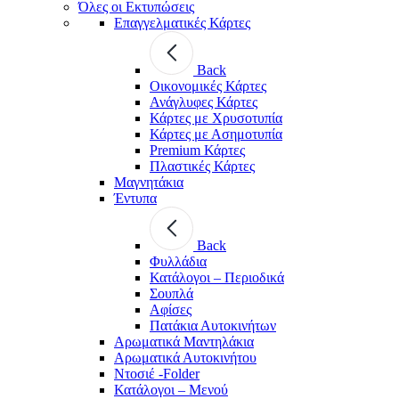
Όλες οι Εκτυπώσεις
Επαγγελματικές Κάρτες
Back
Οικονομικές Κάρτες
Ανάγλυφες Κάρτες
Κάρτες με Χρυσοτυπία
Κάρτες με Ασημοτυπία
Premium Κάρτες
Πλαστικές Κάρτες
Μαγνητάκια
Έντυπα
Back
Φυλλάδια
Κατάλογοι – Περιοδικά
Σουπλά
Αφίσες
Πατάκια Αυτοκινήτων
Αρωματικά Μαντηλάκια
Αρωματικά Αυτοκινήτου
Ντοσιέ -Folder
Κατάλογοι – Μενού