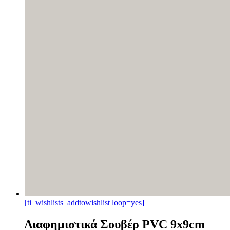
[ti_wishlists_addtowishlist loop=yes]
Διαφημιστικά Σουβέρ PVC 9x9cm