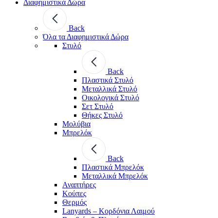
Διαφημιστικά Δώρα
Back
Όλα τα Διαφημιστικά Δώρα
Στυλό
Back
Πλαστικά Στυλό
Μεταλλικά Στυλό
Οικολογικά Στυλό
Σετ Στυλό
Θήκες Στυλό
Μολύβια
Μπρελόκ
Back
Πλαστικά Μπρελόκ
Μεταλλικά Μπρελόκ
Αναπτήρες
Κούπες
Θερμός
Lanyards – Kορδόνια Λαιμού