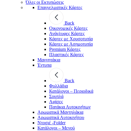
Όλες οι Εκτυπώσεις
Επαγγελματικές Κάρτες
Back
Οικονομικές Κάρτες
Ανάγλυφες Κάρτες
Κάρτες με Χρυσοτυπία
Κάρτες με Ασημοτυπία
Premium Κάρτες
Πλαστικές Κάρτες
Μαγνητάκια
Έντυπα
Back
Φυλλάδια
Κατάλογοι – Περιοδικά
Σουπλά
Αφίσες
Πατάκια Αυτοκινήτων
Αρωματικά Μαντηλάκια
Αρωματικά Αυτοκινήτου
Ντοσιέ -Folder
Κατάλογοι – Μενού