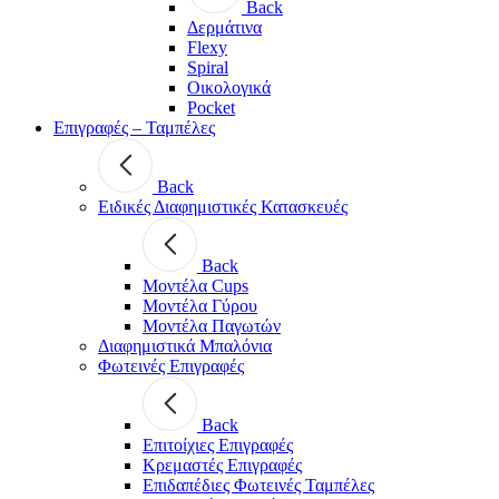
Back
Δερμάτινα
Flexy
Spiral
Οικολογικά
Pocket
Επιγραφές – Ταμπέλες
Back
Ειδικές Διαφημιστικές Κατασκευές
Back
Μοντέλα Cups
Μοντέλα Γύρου
Μοντέλα Παγωτών
Διαφημιστικά Μπαλόνια
Φωτεινές Επιγραφές
Back
Επιτοίχιες Επιγραφές
Κρεμαστές Επιγραφές
Επιδαπέδιες Φωτεινές Ταμπέλες