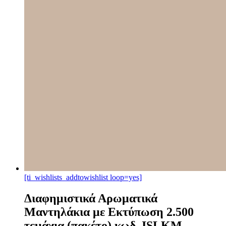
[ti_wishlists_addtowishlist loop=yes]
Διαφημιστικά Αρωματικά
Μαντηλάκια με Εκτύπωση 2.500
τεμάχια (πακέτο) κωδ. ISLKM