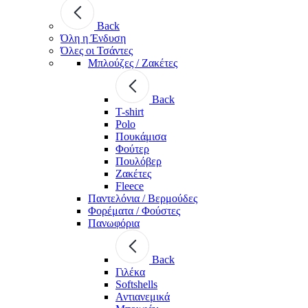
Back
Όλη η Ένδυση
Όλες οι Τσάντες
Μπλούζες / Ζακέτες
Back
T-shirt
Polo
Πουκάμισα
Φούτερ
Πουλόβερ
Ζακέτες
Fleece
Παντελόνια / Βερμούδες
Φορέματα / Φούστες
Πανωφόρια
Back
Γιλέκα
Softshells
Αντιανεμικά