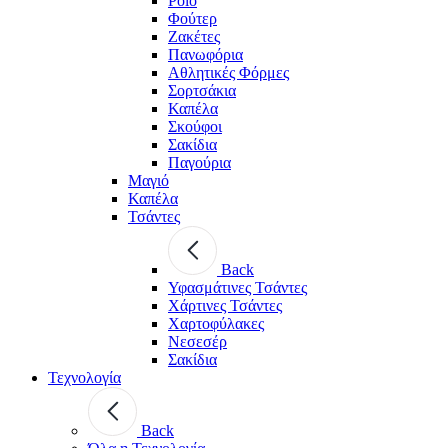
Polo
Φούτερ
Ζακέτες
Πανωφόρια
Αθλητικές Φόρμες
Σορτσάκια
Καπέλα
Σκούφοι
Σακίδια
Παγούρια
Μαγιό
Καπέλα
Τσάντες
Back
Υφασμάτινες Τσάντες
Χάρτινες Τσάντες
Χαρτοφύλακες
Νεσεσέρ
Σακίδια
Τεχνολογία
Back