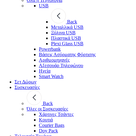
Όλα η Τεχνολογία
USB
Back
Μεταλλικά USB
Ξύλινα USB
Πλαστικά USB
Plexi Glass USB
Powerbank
Βάσεις Ασύρματης Φόρτισης
Αριθμομηχανές
Αξεσουάρ Τηλεφώνου
Ηχεία
Smart Watch
Σετ Δώρων
Συσκευασίες
Back
Όλες οι Συσκευασίες
Χάρτινες Τσάντες
Κουτιά
Courier Bags
Doy Pack