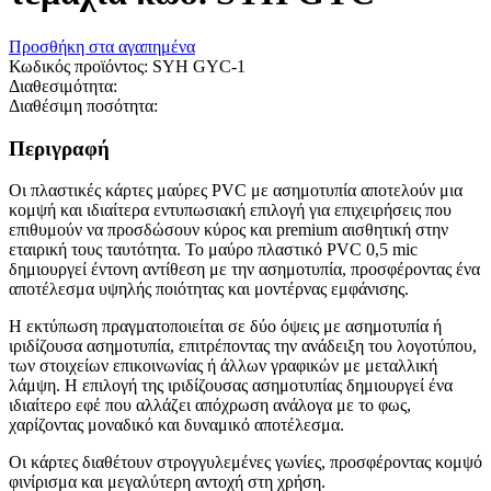
Προσθήκη στα αγαπημένα
Κωδικός προϊόντος:
SYH GYC-1
Διαθεσιμότητα:
Διαθέσιμη ποσότητα:
Περιγραφή
Οι πλαστικές κάρτες μαύρες PVC με ασημοτυπία αποτελούν μια
κομψή και ιδιαίτερα εντυπωσιακή επιλογή για επιχειρήσεις που
επιθυμούν να προσδώσουν κύρος και premium αισθητική στην
εταιρική τους ταυτότητα. Το μαύρο πλαστικό PVC 0,5 mic
δημιουργεί έντονη αντίθεση με την ασημοτυπία, προσφέροντας ένα
αποτέλεσμα υψηλής ποιότητας και μοντέρνας εμφάνισης.
Η εκτύπωση πραγματοποιείται σε δύο όψεις με ασημοτυπία ή
ιριδίζουσα ασημοτυπία, επιτρέποντας την ανάδειξη του λογοτύπου,
των στοιχείων επικοινωνίας ή άλλων γραφικών με μεταλλική
λάμψη. Η επιλογή της ιριδίζουσας ασημοτυπίας δημιουργεί ένα
ιδιαίτερο εφέ που αλλάζει απόχρωση ανάλογα με το φως,
χαρίζοντας μοναδικό και δυναμικό αποτέλεσμα.
Οι κάρτες διαθέτουν στρογγυλεμένες γωνίες, προσφέροντας κομψό
φινίρισμα και μεγαλύτερη αντοχή στη χρήση.