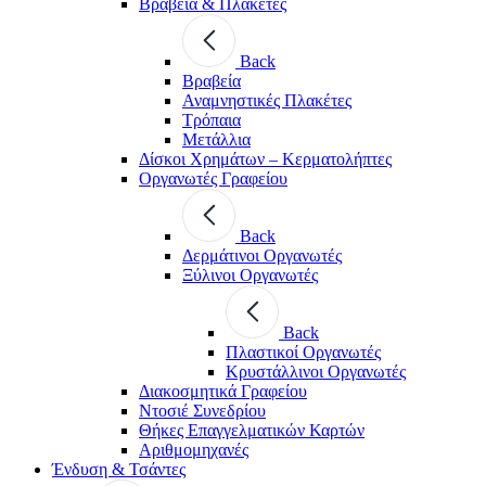
Βραβεία & Πλακέτες
Back
Βραβεία
Αναμνηστικές Πλακέτες
Τρόπαια
Μετάλλια
Δίσκοι Χρημάτων – Κερματολήπτες
Οργανωτές Γραφείου
Back
Δερμάτινοι Οργανωτές
Ξύλινοι Οργανωτές
Back
Πλαστικοί Οργανωτές
Κρυστάλλινοι Οργανωτές
Διακοσμητικά Γραφείου
Ντοσιέ Συνεδρίου
Θήκες Επαγγελματικών Καρτών
Αριθμομηχανές
Ένδυση & Τσάντες