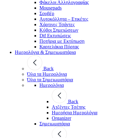
Φάκελοι Αλληλογραφίας
Mousepads
Σουβέρ
Αυτοκόλλητα – Ετικέτες
Χάρτινες Τσάντες
Κύβοι Σημειώσεων
Dtf Εκτυπώσεις
Ποτήρια με Εκτύπωση
Καρτελάκια Πόρτας
Ημερολόγια & Σημειωματάρια
Back
Όλα τα Ημερολόγια
Όλα τα Σημειωματάρια
Ημερολόγια
Back
Ατζέντες Τσέπης
Ημερήσια Ημερολόγια
Organizer
Σημειωματάρια