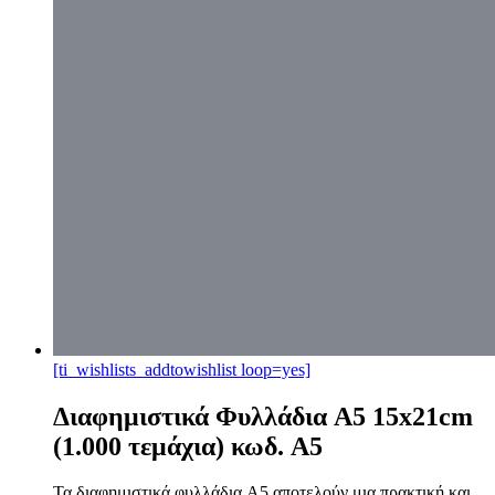
[ti_wishlists_addtowishlist loop=yes]
Διαφημιστικά Φυλλάδια A5 15x21cm
(1.000 τεμάχια) κωδ. A5
Τα διαφημιστικά φυλλάδια A5 αποτελούν μια πρακτική και