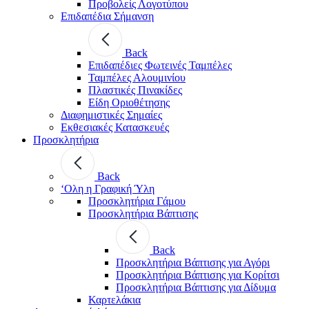
Προβολείς Λογοτύπου
Επιδαπέδια Σήμανση
Back
Επιδαπέδιες Φωτεινές Ταμπέλες
Ταμπέλες Αλουμινίου
Πλαστικές Πινακίδες
Είδη Οριοθέτησης
Διαφημιστικές Σημαίες
Εκθεσιακές Κατασκευές
Προσκλητήρια
Back
‘Ολη η Γραφική Ύλη
Προσκλητήρια Γάμου
Προσκλητήρια Βάπτισης
Back
Προσκλητήρια Βάπτισης για Αγόρι
Προσκλητήρια Βάπτισης για Κορίτσι
Προσκλητήρια Βάπτισης για Δίδυμα
Καρτελάκια