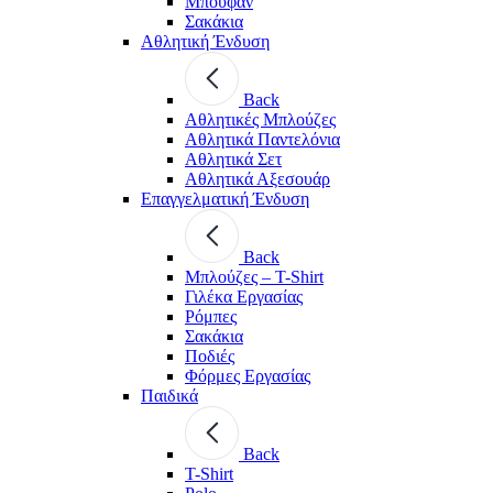
Μπουφάν
Σακάκια
Αθλητική Ένδυση
Back
Aθλητικές Μπλούζες
Αθλητικά Παντελόνια
Αθλητικά Σετ
Αθλητικά Αξεσουάρ
Επαγγελματική Ένδυση
Back
Μπλούζες – T-Shirt
Γιλέκα Εργασίας
Ρόμπες
Σακάκια
Ποδιές
Φόρμες Εργασίας
Παιδικά
Back
T-Shirt