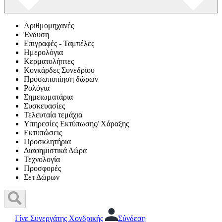
Αριθμομηχανές
Ένδυση
Επιγραφές - Ταμπέλες
Ημερολόγια
Κερματολήπτες
Κονκάρδες Συνεδρίου
Προσωποπίηση δώρων
Ρολόγια
Σημειωματάρια
Συσκευασίες
Τελευταία τεμάχια
Υπηρεσίες Εκτύπωσης/ Χάραξης
Εκτυπώσεις
Προσκλητήρια
Διαφημιστικά Δώρα
Τεχνολογία
Προσφορές
Σετ Δώρων
Γίνε Συνεργάτης Χονδρικής
Σύνδεση