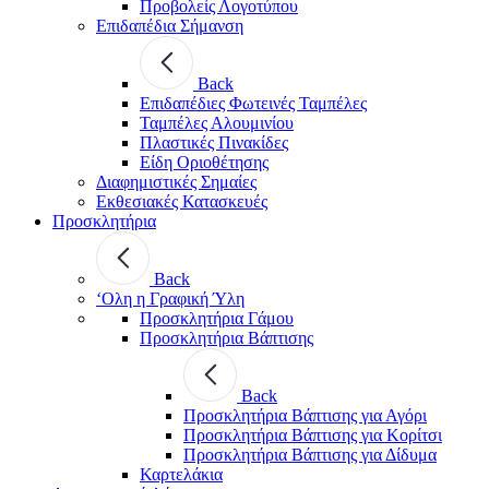
Προβολείς Λογοτύπου
Επιδαπέδια Σήμανση
Back
Επιδαπέδιες Φωτεινές Ταμπέλες
Ταμπέλες Αλουμινίου
Πλαστικές Πινακίδες
Είδη Οριοθέτησης
Διαφημιστικές Σημαίες
Εκθεσιακές Κατασκευές
Προσκλητήρια
Back
‘Ολη η Γραφική Ύλη
Προσκλητήρια Γάμου
Προσκλητήρια Βάπτισης
Back
Προσκλητήρια Βάπτισης για Αγόρι
Προσκλητήρια Βάπτισης για Κορίτσι
Προσκλητήρια Βάπτισης για Δίδυμα
Καρτελάκια