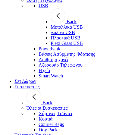
Όλα η Τεχνολογία
USB
Back
Μεταλλικά USB
Ξύλινα USB
Πλαστικά USB
Plexi Glass USB
Powerbank
Βάσεις Ασύρματης Φόρτισης
Αριθμομηχανές
Αξεσουάρ Τηλεφώνου
Ηχεία
Smart Watch
Σετ Δώρων
Συσκευασίες
Back
Όλες οι Συσκευασίες
Χάρτινες Τσάντες
Κουτιά
Courier Bags
Doy Pack