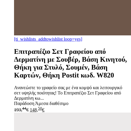
[ti_wishlists_addtowishlist loop=yes]
Επιτραπέζιο Σετ Γραφείου από
Δερματίνη με Σουβέρ, Βάση Κινητού,
Θήκη για Στυλό, Σουμέν, Βάση
Καρτών, Θήκη Postit κωδ. W820
Ανανεώστε το γραφείο σας με ένα κομψό και λειτουργικό
σετ υψηλής ποιότητας! Το Επιτραπέζιο Σετ Γραφείου από
Δερματίνη κω...
Παράδοση
Άμεσα διαθέσιμο
44
50
193,
€
148,
€