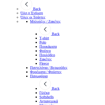
Back
Όλη η Ένδυση
Όλες οι Τσάντες
Μπλούζες / Ζακέτες
Back
T-shirt
Polo
Πουκάμισα
Φούτερ
Πουλόβερ
Ζακέτες
Fleece
Παντελόνια / Βερμούδες
Φορέματα / Φούστες
Πανωφόρια
Back
Γιλέκα
Softshells
Αντιανεμικά