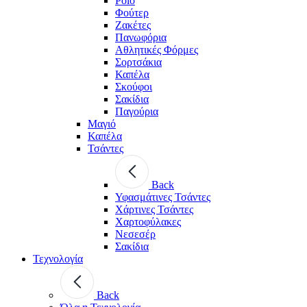
Polo
Φούτερ
Ζακέτες
Πανωφόρια
Αθλητικές Φόρμες
Σορτσάκια
Καπέλα
Σκούφοι
Σακίδια
Παγούρια
Μαγιό
Καπέλα
Τσάντες
Back
Υφασμάτινες Τσάντες
Χάρτινες Τσάντες
Χαρτοφύλακες
Νεσεσέρ
Σακίδια
Τεχνολογία
Back