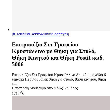
[ti_wishlists_addtowishlist loop=yes]
Επιτραπέζιο Σετ Γραφείου
Κρυστάλλινο με Θήκη για Στυλό,
Θήκη Κινητού και Θήκη Postit κωδ.
5006
Επιτραπέζιο Σετ Γραφείου Κρυστάλλινο Λευκό με σχέδιο 6
τεμάχια Περιλαμβάνει: θήκη για στυλό, βάση κινητού, θήκη
κ...
Παράδοση
Διαθέσιμο από 4 έως 6 ημέρες
00
171,
€