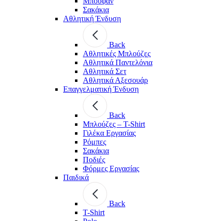
Μπουφάν
Σακάκια
Αθλητική Ένδυση
Back
Aθλητικές Μπλούζες
Αθλητικά Παντελόνια
Αθλητικά Σετ
Αθλητικά Αξεσουάρ
Επαγγελματική Ένδυση
Back
Μπλούζες – T-Shirt
Γιλέκα Εργασίας
Ρόμπες
Σακάκια
Ποδιές
Φόρμες Εργασίας
Παιδικά
Back
T-Shirt