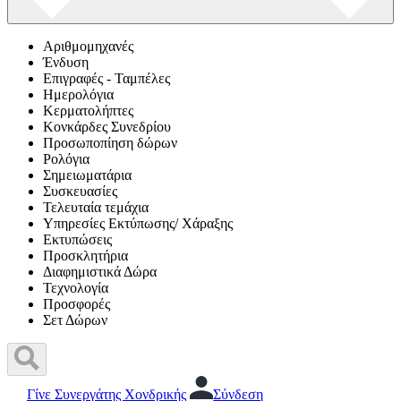
Αριθμομηχανές
Ένδυση
Επιγραφές - Ταμπέλες
Ημερολόγια
Κερματολήπτες
Κονκάρδες Συνεδρίου
Προσωποπίηση δώρων
Ρολόγια
Σημειωματάρια
Συσκευασίες
Τελευταία τεμάχια
Υπηρεσίες Εκτύπωσης/ Χάραξης
Εκτυπώσεις
Προσκλητήρια
Διαφημιστικά Δώρα
Τεχνολογία
Προσφορές
Σετ Δώρων
Γίνε Συνεργάτης Χονδρικής
Σύνδεση