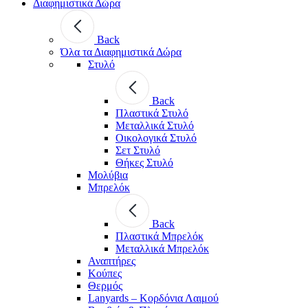
Διαφημιστικά Δώρα
Back
Όλα τα Διαφημιστικά Δώρα
Στυλό
Back
Πλαστικά Στυλό
Μεταλλικά Στυλό
Οικολογικά Στυλό
Σετ Στυλό
Θήκες Στυλό
Μολύβια
Μπρελόκ
Back
Πλαστικά Μπρελόκ
Μεταλλικά Μπρελόκ
Αναπτήρες
Κούπες
Θερμός
Lanyards – Kορδόνια Λαιμού