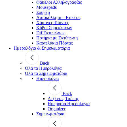
Φάκελοι Αλληλογραφίας
Mousepads
Σουβέρ
Αυτοκόλλητα – Ετικέτες
Χάρτινες Τσάντες
Κύβοι Σημειώσεων
Dtf Εκτυπώσεις
Ποτήρια με Εκτύπωση
Καρτελάκια Πόρτας
Ημερολόγια & Σημειωματάρια
Back
Όλα τα Ημερολόγια
Όλα τα Σημειωματάρια
Ημερολόγια
Back
Ατζέντες Τσέπης
Ημερήσια Ημερολόγια
Organizer
Σημειωματάρια