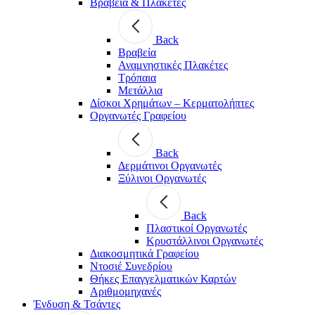
Βραβεία & Πλακέτες
Back
Βραβεία
Αναμνηστικές Πλακέτες
Τρόπαια
Μετάλλια
Δίσκοι Χρημάτων – Κερματολήπτες
Οργανωτές Γραφείου
Back
Δερμάτινοι Οργανωτές
Ξύλινοι Οργανωτές
Back
Πλαστικοί Οργανωτές
Κρυστάλλινοι Οργανωτές
Διακοσμητικά Γραφείου
Ντοσιέ Συνεδρίου
Θήκες Επαγγελματικών Καρτών
Αριθμομηχανές
Ένδυση & Τσάντες