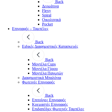
Back
Δερμάτινα
Flexy
Spiral
Οικολογικά
Pocket
Επιγραφές – Ταμπέλες
Back
Ειδικές Διαφημιστικές Κατασκευές
Back
Μοντέλα Cups
Μοντέλα Γύρου
Μοντέλα Παγωτών
Διαφημιστικά Μπαλόνια
Φωτεινές Επιγραφές
Back
Επιτοίχιες Επιγραφές
Κρεμαστές Επιγραφές
Επιδαπέδιες Φωτεινές Ταμπέλες