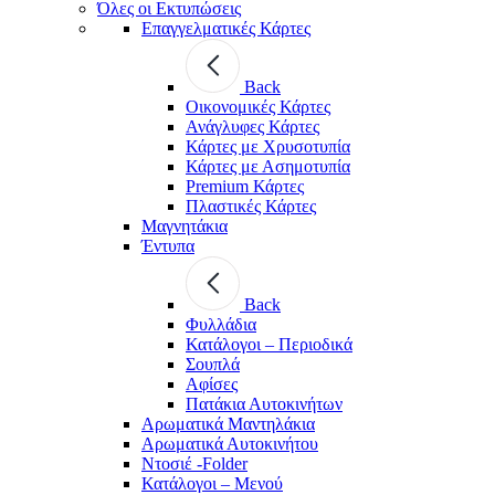
Όλες οι Εκτυπώσεις
Επαγγελματικές Κάρτες
Back
Οικονομικές Κάρτες
Ανάγλυφες Κάρτες
Κάρτες με Χρυσοτυπία
Κάρτες με Ασημοτυπία
Premium Κάρτες
Πλαστικές Κάρτες
Μαγνητάκια
Έντυπα
Back
Φυλλάδια
Κατάλογοι – Περιοδικά
Σουπλά
Αφίσες
Πατάκια Αυτοκινήτων
Αρωματικά Μαντηλάκια
Αρωματικά Αυτοκινήτου
Ντοσιέ -Folder
Κατάλογοι – Μενού