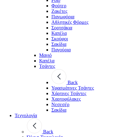
Polo
Φούτερ
Ζακέτες
Πανωφόρια
Αθλητικές Φόρμες
Σορτσάκια
Καπέλα
Σκούφοι
Σακίδια
Παγούρια
Μαγιό
Καπέλα
Τσάντες
Back
Υφασμάτινες Τσάντες
Χάρτινες Τσάντες
Χαρτοφύλακες
Νεσεσέρ
Σακίδια
Τεχνολογία
Back