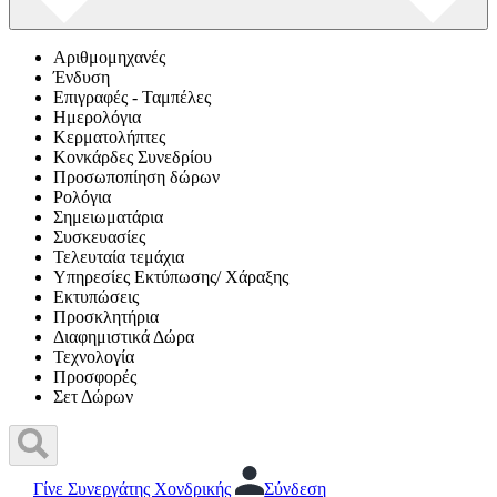
Αριθμομηχανές
Ένδυση
Επιγραφές - Ταμπέλες
Ημερολόγια
Κερματολήπτες
Κονκάρδες Συνεδρίου
Προσωποπίηση δώρων
Ρολόγια
Σημειωματάρια
Συσκευασίες
Τελευταία τεμάχια
Υπηρεσίες Εκτύπωσης/ Χάραξης
Εκτυπώσεις
Προσκλητήρια
Διαφημιστικά Δώρα
Τεχνολογία
Προσφορές
Σετ Δώρων
Γίνε Συνεργάτης Χονδρικής
Σύνδεση