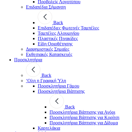
Προβολείς Λογοτύπου
Επιδαπέδια Σήμανση
Back
Επιδαπέδιες Φωτεινές Ταμπέλες
Ταμπέλες Αλουμινίου
Πλαστικές Πινακίδες
Είδη Οριοθέτησης
Διαφημιστικές Σημαίες
Εκθεσιακές Κατασκευές
Προσκλητήρια
Back
‘Ολη η Γραφική Ύλη
Προσκλητήρια Γάμου
Προσκλητήρια Βάπτισης
Back
Προσκλητήρια Βάπτισης για Αγόρι
Προσκλητήρια Βάπτισης για Κορίτσι
Προσκλητήρια Βάπτισης για Δίδυμα
Καρτελάκια