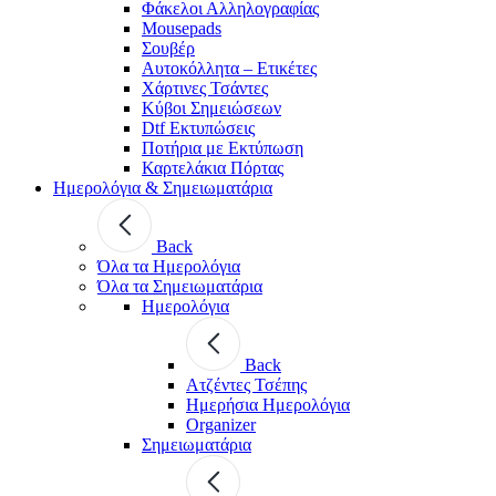
Φάκελοι Αλληλογραφίας
Mousepads
Σουβέρ
Αυτοκόλλητα – Ετικέτες
Χάρτινες Τσάντες
Κύβοι Σημειώσεων
Dtf Εκτυπώσεις
Ποτήρια με Εκτύπωση
Καρτελάκια Πόρτας
Ημερολόγια & Σημειωματάρια
Back
Όλα τα Ημερολόγια
Όλα τα Σημειωματάρια
Ημερολόγια
Back
Ατζέντες Τσέπης
Ημερήσια Ημερολόγια
Organizer
Σημειωματάρια