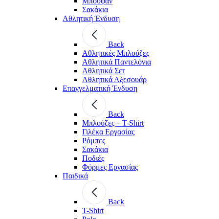
Μπουφάν
Σακάκια
Αθλητική Ένδυση
Back
Aθλητικές Μπλούζες
Αθλητικά Παντελόνια
Αθλητικά Σετ
Αθλητικά Αξεσουάρ
Επαγγελματική Ένδυση
Back
Μπλούζες – T-Shirt
Γιλέκα Εργασίας
Ρόμπες
Σακάκια
Ποδιές
Φόρμες Εργασίας
Παιδικά
Back
T-Shirt