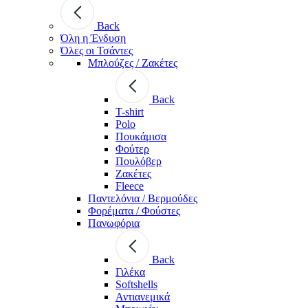
Back
Όλη η Ένδυση
Όλες οι Τσάντες
Μπλούζες / Ζακέτες
Back
T-shirt
Polo
Πουκάμισα
Φούτερ
Πουλόβερ
Ζακέτες
Fleece
Παντελόνια / Βερμούδες
Φορέματα / Φούστες
Πανωφόρια
Back
Γιλέκα
Softshells
Αντιανεμικά