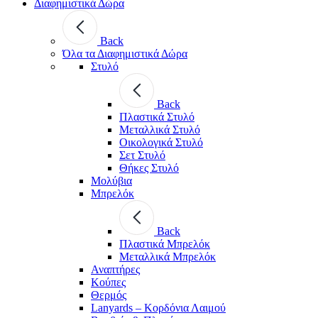
Διαφημιστικά Δώρα
Back
Όλα τα Διαφημιστικά Δώρα
Στυλό
Back
Πλαστικά Στυλό
Μεταλλικά Στυλό
Οικολογικά Στυλό
Σετ Στυλό
Θήκες Στυλό
Μολύβια
Μπρελόκ
Back
Πλαστικά Μπρελόκ
Μεταλλικά Μπρελόκ
Αναπτήρες
Κούπες
Θερμός
Lanyards – Kορδόνια Λαιμού