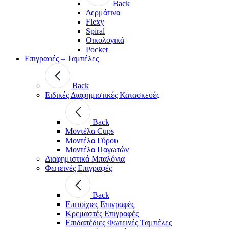
Back
Δερμάτινα
Flexy
Spiral
Οικολογικά
Pocket
Επιγραφές – Ταμπέλες
Back
Ειδικές Διαφημιστικές Κατασκευές
Back
Μοντέλα Cups
Μοντέλα Γύρου
Μοντέλα Παγωτών
Διαφημιστικά Μπαλόνια
Φωτεινές Επιγραφές
Back
Επιτοίχιες Επιγραφές
Κρεμαστές Επιγραφές
Επιδαπέδιες Φωτεινές Ταμπέλες