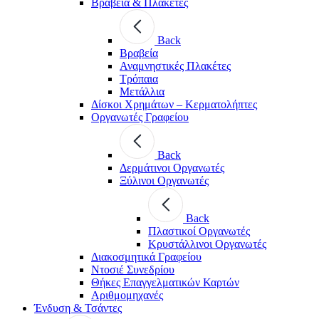
Βραβεία & Πλακέτες
Back
Βραβεία
Αναμνηστικές Πλακέτες
Τρόπαια
Μετάλλια
Δίσκοι Χρημάτων – Κερματολήπτες
Οργανωτές Γραφείου
Back
Δερμάτινοι Οργανωτές
Ξύλινοι Οργανωτές
Back
Πλαστικοί Οργανωτές
Κρυστάλλινοι Οργανωτές
Διακοσμητικά Γραφείου
Ντοσιέ Συνεδρίου
Θήκες Επαγγελματικών Καρτών
Αριθμομηχανές
Ένδυση & Τσάντες