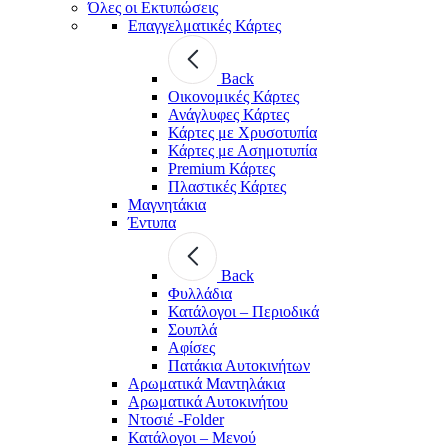
Όλες οι Εκτυπώσεις
Επαγγελματικές Κάρτες
Back
Οικονομικές Κάρτες
Ανάγλυφες Κάρτες
Κάρτες με Χρυσοτυπία
Κάρτες με Ασημοτυπία
Premium Κάρτες
Πλαστικές Κάρτες
Μαγνητάκια
Έντυπα
Back
Φυλλάδια
Κατάλογοι – Περιοδικά
Σουπλά
Αφίσες
Πατάκια Αυτοκινήτων
Αρωματικά Μαντηλάκια
Αρωματικά Αυτοκινήτου
Ντοσιέ -Folder
Κατάλογοι – Μενού