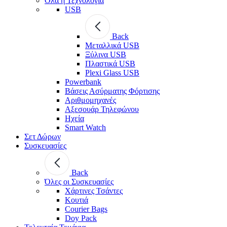
Όλα η Τεχνολογία
USB
Back
Μεταλλικά USB
Ξύλινα USB
Πλαστικά USB
Plexi Glass USB
Powerbank
Βάσεις Ασύρματης Φόρτισης
Αριθμομηχανές
Αξεσουάρ Τηλεφώνου
Ηχεία
Smart Watch
Σετ Δώρων
Συσκευασίες
Back
Όλες οι Συσκευασίες
Χάρτινες Τσάντες
Κουτιά
Courier Bags
Doy Pack