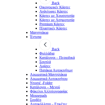
Back
Οικονομικές Κάρτες
Ανάγλυφες Κάρτες
Κάρτες με Χρυσοτυπία
Κάρτες με Ασημοτυπία
Premium Κάρτες
Πλαστικές Κάρτες
Μαγνητάκια
Έντυπα
Back
Φυλλάδια
Κατάλογοι – Περιοδικά
Σουπλά
Αφίσες
Πατάκια Αυτοκινήτων
Αρωματικά Μαντηλάκια
Αρωματικά Αυτοκινήτου
Ντοσιέ -Folder
Κατάλογοι – Μενού
Φάκελοι Αλληλογραφίας
Mousepads
Σουβέρ
Αυτοκόλλητα – Ετικέτες