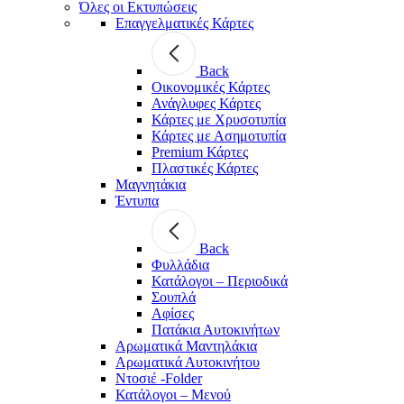
Όλες οι Εκτυπώσεις
Επαγγελματικές Κάρτες
Back
Οικονομικές Κάρτες
Ανάγλυφες Κάρτες
Κάρτες με Χρυσοτυπία
Κάρτες με Ασημοτυπία
Premium Κάρτες
Πλαστικές Κάρτες
Μαγνητάκια
Έντυπα
Back
Φυλλάδια
Κατάλογοι – Περιοδικά
Σουπλά
Αφίσες
Πατάκια Αυτοκινήτων
Αρωματικά Μαντηλάκια
Αρωματικά Αυτοκινήτου
Ντοσιέ -Folder
Κατάλογοι – Μενού