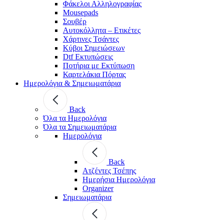
Φάκελοι Αλληλογραφίας
Mousepads
Σουβέρ
Αυτοκόλλητα – Ετικέτες
Χάρτινες Τσάντες
Κύβοι Σημειώσεων
Dtf Εκτυπώσεις
Ποτήρια με Εκτύπωση
Καρτελάκια Πόρτας
Ημερολόγια & Σημειωματάρια
Back
Όλα τα Ημερολόγια
Όλα τα Σημειωματάρια
Ημερολόγια
Back
Ατζέντες Τσέπης
Ημερήσια Ημερολόγια
Organizer
Σημειωματάρια