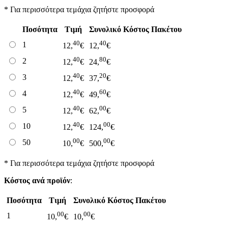
* Για περισσότερα τεμάχια ζητήστε προσφορά
Ποσότητα
Τιμή
Συνολικό Κόστος Πακέτου
40
40
1
12,
€
12,
€
40
80
2
12,
€
24,
€
40
20
3
12,
€
37,
€
40
60
4
12,
€
49,
€
40
00
5
12,
€
62,
€
40
00
10
12,
€
124,
€
00
00
50
10,
€
500,
€
* Για περισσότερα τεμάχια ζητήστε προσφορά
Κόστος ανά προϊόν
:
Ποσότητα
Τιμή
Συνολικό Κόστος Πακέτου
00
00
1
10,
€
10,
€