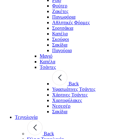
Polo
Φούτερ
Ζακέτες
Πανωφόρια
Αθλητικές Φόρμες
Σορτσάκια
Καπέλα
Σκούφοι
Σακίδια
Παγούρια
Μαγιό
Καπέλα
Τσάντες
Back
Υφασμάτινες Τσάντες
Χάρτινες Τσάντες
Χαρτοφύλακες
Νεσεσέρ
Σακίδια
Τεχνολογία
Back