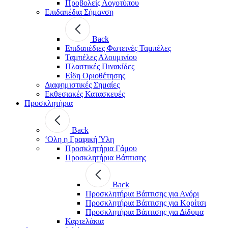
Προβολείς Λογοτύπου
Επιδαπέδια Σήμανση
Back
Επιδαπέδιες Φωτεινές Ταμπέλες
Ταμπέλες Αλουμινίου
Πλαστικές Πινακίδες
Είδη Οριοθέτησης
Διαφημιστικές Σημαίες
Εκθεσιακές Κατασκευές
Προσκλητήρια
Back
‘Ολη η Γραφική Ύλη
Προσκλητήρια Γάμου
Προσκλητήρια Βάπτισης
Back
Προσκλητήρια Βάπτισης για Αγόρι
Προσκλητήρια Βάπτισης για Κορίτσι
Προσκλητήρια Βάπτισης για Δίδυμα
Καρτελάκια