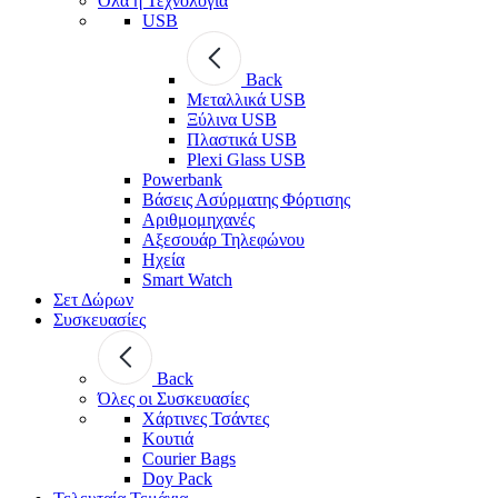
Όλα η Τεχνολογία
USB
Back
Μεταλλικά USB
Ξύλινα USB
Πλαστικά USB
Plexi Glass USB
Powerbank
Βάσεις Ασύρματης Φόρτισης
Αριθμομηχανές
Αξεσουάρ Τηλεφώνου
Ηχεία
Smart Watch
Σετ Δώρων
Συσκευασίες
Back
Όλες οι Συσκευασίες
Χάρτινες Τσάντες
Κουτιά
Courier Bags
Doy Pack