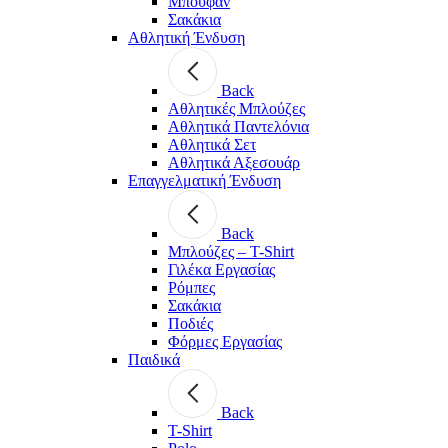
Μπουφάν
Σακάκια
Αθλητική Ένδυση
Back
Aθλητικές Μπλούζες
Αθλητικά Παντελόνια
Αθλητικά Σετ
Αθλητικά Αξεσουάρ
Επαγγελματική Ένδυση
Back
Μπλούζες – T-Shirt
Γιλέκα Εργασίας
Ρόμπες
Σακάκια
Ποδιές
Φόρμες Εργασίας
Παιδικά
Back
T-Shirt