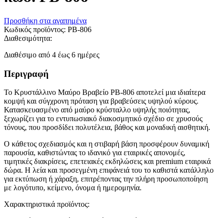
Προσθήκη στα αγαπημένα
Κωδικός προϊόντος:
PB-806
Διαθεσιμότητα:
Διαθέσιμο από 4 έως 6 ημέρες
Περιγραφή
Το Κρυστάλλινο Μαύρο Βραβείο PB-806 αποτελεί μια ιδιαίτερα
κομψή και σύγχρονη πρόταση για βραβεύσεις υψηλού κύρους.
Κατασκευασμένο από μαύρο κρύσταλλο υψηλής ποιότητας,
ξεχωρίζει για το εντυπωσιακό διακοσμητικό σχέδιο σε χρυσούς
τόνους, που προσδίδει πολυτέλεια, βάθος και μοναδική αισθητική.
Ο κάθετος σχεδιασμός και η στιβαρή βάση προσφέρουν δυναμική
παρουσία, καθιστώντας το ιδανικό για εταιρικές απονομές,
τιμητικές διακρίσεις, επετειακές εκδηλώσεις και premium εταιρικά
δώρα. Η λεία και προσεγμένη επιφάνειά του το καθιστά κατάλληλο
για εκτύπωση ή χάραξη, επιτρέποντας την πλήρη προσωποποίηση
με λογότυπο, κείμενο, όνομα ή ημερομηνία.
Χαρακτηριστικά προϊόντος: