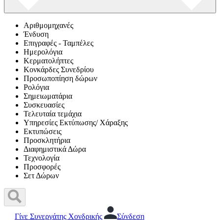
Αριθμομηχανές
Ένδυση
Επιγραφές - Ταμπέλες
Ημερολόγια
Κερματολήπτες
Κονκάρδες Συνεδρίου
Προσωποπίηση δώρων
Ρολόγια
Σημειωματάρια
Συσκευασίες
Τελευταία τεμάχια
Υπηρεσίες Εκτύπωσης/ Χάραξης
Εκτυπώσεις
Προσκλητήρια
Διαφημιστικά Δώρα
Τεχνολογία
Προσφορές
Σετ Δώρων
Γίνε Συνεργάτης Χονδρικής
Σύνδεση