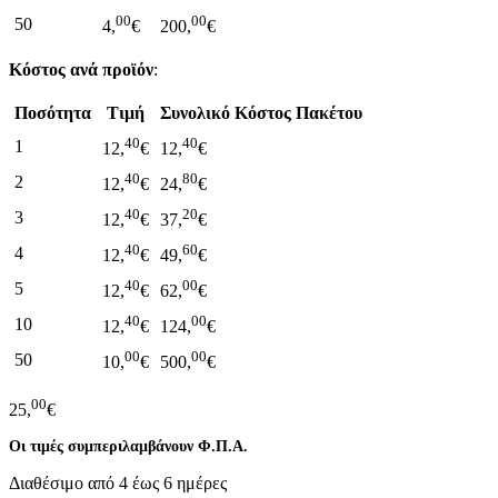
00
00
50
4,
€
200,
€
Κόστος ανά προϊόν
:
Ποσότητα
Τιμή
Συνολικό Κόστος Πακέτου
40
40
1
12,
€
12,
€
40
80
2
12,
€
24,
€
40
20
3
12,
€
37,
€
40
60
4
12,
€
49,
€
40
00
5
12,
€
62,
€
40
00
10
12,
€
124,
€
00
00
50
10,
€
500,
€
00
25,
€
Οι τιμές συμπεριλαμβάνουν Φ.Π.Α.
Διαθέσιμο από 4 έως 6 ημέρες