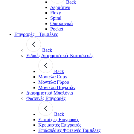
Back
Δερμάτινα
Flexy
Spiral
Οικολογικά
Pocket
Επιγραφές – Ταμπέλες
Back
Ειδικές Διαφημιστικές Κατασκευές
Back
Μοντέλα Cups
Μοντέλα Γύρου
Μοντέλα Παγωτών
Διαφημιστικά Μπαλόνια
Φωτεινές Επιγραφές
Back
Επιτοίχιες Επιγραφές
Κρεμαστές Επιγραφές
Επιδαπέδιες Φωτεινές Ταμπέλες