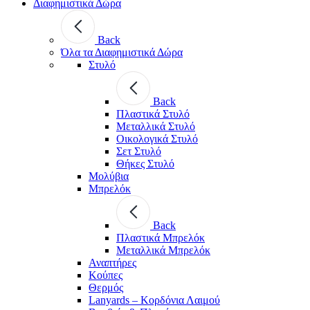
Διαφημιστικά Δώρα
Back
Όλα τα Διαφημιστικά Δώρα
Στυλό
Back
Πλαστικά Στυλό
Μεταλλικά Στυλό
Οικολογικά Στυλό
Σετ Στυλό
Θήκες Στυλό
Μολύβια
Μπρελόκ
Back
Πλαστικά Μπρελόκ
Μεταλλικά Μπρελόκ
Αναπτήρες
Κούπες
Θερμός
Lanyards – Kορδόνια Λαιμού