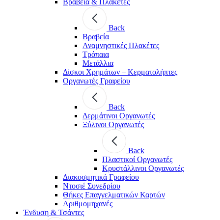
Βραβεία & Πλακέτες
Back
Βραβεία
Αναμνηστικές Πλακέτες
Τρόπαια
Μετάλλια
Δίσκοι Χρημάτων – Κερματολήπτες
Οργανωτές Γραφείου
Back
Δερμάτινοι Οργανωτές
Ξύλινοι Οργανωτές
Back
Πλαστικοί Οργανωτές
Κρυστάλλινοι Οργανωτές
Διακοσμητικά Γραφείου
Ντοσιέ Συνεδρίου
Θήκες Επαγγελματικών Καρτών
Αριθμομηχανές
Ένδυση & Τσάντες