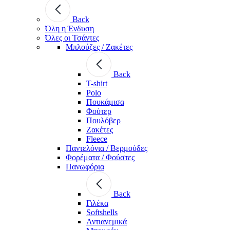
Back
Όλη η Ένδυση
Όλες οι Τσάντες
Μπλούζες / Ζακέτες
Back
T-shirt
Polo
Πουκάμισα
Φούτερ
Πουλόβερ
Ζακέτες
Fleece
Παντελόνια / Βερμούδες
Φορέματα / Φούστες
Πανωφόρια
Back
Γιλέκα
Softshells
Αντιανεμικά