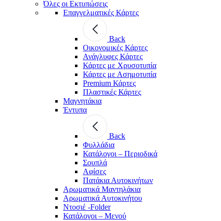
Όλες οι Εκτυπώσεις
Επαγγελματικές Κάρτες
Back
Οικονομικές Κάρτες
Ανάγλυφες Κάρτες
Κάρτες με Χρυσοτυπία
Κάρτες με Ασημοτυπία
Premium Κάρτες
Πλαστικές Κάρτες
Μαγνητάκια
Έντυπα
Back
Φυλλάδια
Κατάλογοι – Περιοδικά
Σουπλά
Αφίσες
Πατάκια Αυτοκινήτων
Αρωματικά Μαντηλάκια
Αρωματικά Αυτοκινήτου
Ντοσιέ -Folder
Κατάλογοι – Μενού