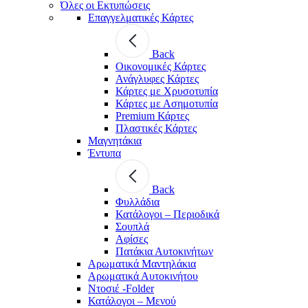
Όλες οι Εκτυπώσεις
Επαγγελματικές Κάρτες
Back
Οικονομικές Κάρτες
Ανάγλυφες Κάρτες
Κάρτες με Χρυσοτυπία
Κάρτες με Ασημοτυπία
Premium Κάρτες
Πλαστικές Κάρτες
Μαγνητάκια
Έντυπα
Back
Φυλλάδια
Κατάλογοι – Περιοδικά
Σουπλά
Αφίσες
Πατάκια Αυτοκινήτων
Αρωματικά Μαντηλάκια
Αρωματικά Αυτοκινήτου
Ντοσιέ -Folder
Κατάλογοι – Μενού