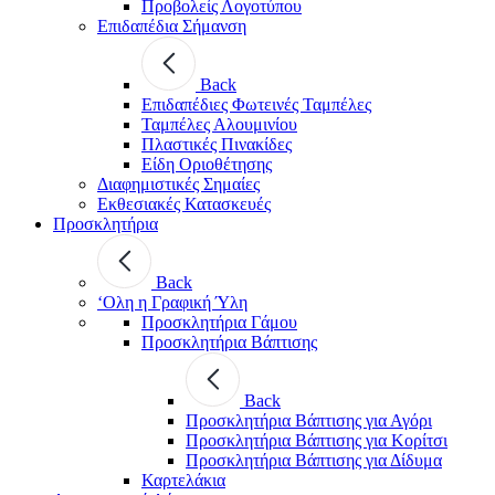
Προβολείς Λογοτύπου
Επιδαπέδια Σήμανση
Back
Επιδαπέδιες Φωτεινές Ταμπέλες
Ταμπέλες Αλουμινίου
Πλαστικές Πινακίδες
Είδη Οριοθέτησης
Διαφημιστικές Σημαίες
Εκθεσιακές Κατασκευές
Προσκλητήρια
Back
‘Ολη η Γραφική Ύλη
Προσκλητήρια Γάμου
Προσκλητήρια Βάπτισης
Back
Προσκλητήρια Βάπτισης για Αγόρι
Προσκλητήρια Βάπτισης για Κορίτσι
Προσκλητήρια Βάπτισης για Δίδυμα
Καρτελάκια