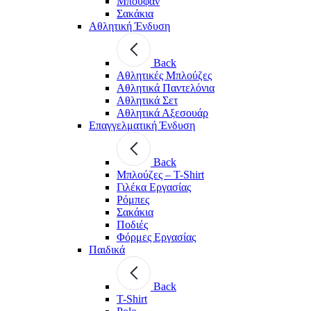
Μπουφάν
Σακάκια
Αθλητική Ένδυση
Back
Aθλητικές Μπλούζες
Αθλητικά Παντελόνια
Αθλητικά Σετ
Αθλητικά Αξεσουάρ
Επαγγελματική Ένδυση
Back
Μπλούζες – T-Shirt
Γιλέκα Εργασίας
Ρόμπες
Σακάκια
Ποδιές
Φόρμες Εργασίας
Παιδικά
Back
T-Shirt