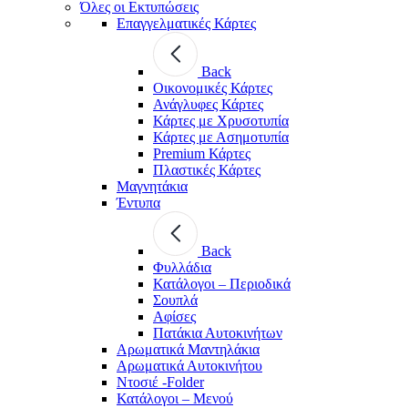
Όλες οι Εκτυπώσεις
Επαγγελματικές Κάρτες
Back
Οικονομικές Κάρτες
Ανάγλυφες Κάρτες
Κάρτες με Χρυσοτυπία
Κάρτες με Ασημοτυπία
Premium Κάρτες
Πλαστικές Κάρτες
Μαγνητάκια
Έντυπα
Back
Φυλλάδια
Κατάλογοι – Περιοδικά
Σουπλά
Αφίσες
Πατάκια Αυτοκινήτων
Αρωματικά Μαντηλάκια
Αρωματικά Αυτοκινήτου
Ντοσιέ -Folder
Κατάλογοι – Μενού