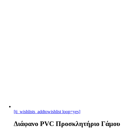
[ti_wishlists_addtowishlist loop=yes]
Διάφανο PVC Προσκλητήριο Γάμου