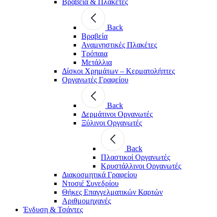
Βραβεία & Πλακέτες
Back
Βραβεία
Αναμνηστικές Πλακέτες
Τρόπαια
Μετάλλια
Δίσκοι Χρημάτων – Κερματολήπτες
Οργανωτές Γραφείου
Back
Δερμάτινοι Οργανωτές
Ξύλινοι Οργανωτές
Back
Πλαστικοί Οργανωτές
Κρυστάλλινοι Οργανωτές
Διακοσμητικά Γραφείου
Ντοσιέ Συνεδρίου
Θήκες Επαγγελματικών Καρτών
Αριθμομηχανές
Ένδυση & Τσάντες