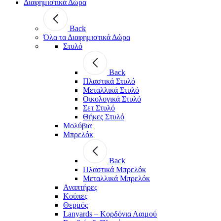
Διαφημιστικά Δώρα
Back
Όλα τα Διαφημιστικά Δώρα
Στυλό
Back
Πλαστικά Στυλό
Μεταλλικά Στυλό
Οικολογικά Στυλό
Σετ Στυλό
Θήκες Στυλό
Μολύβια
Μπρελόκ
Back
Πλαστικά Μπρελόκ
Μεταλλικά Μπρελόκ
Αναπτήρες
Κούπες
Θερμός
Lanyards – Kορδόνια Λαιμού