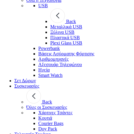
Όλα η Τεχνολογία
USB
Back
Μεταλλικά USB
Ξύλινα USB
Πλαστικά USB
Plexi Glass USB
Powerbank
Βάσεις Ασύρματης Φόρτισης
Αριθμομηχανές
Αξεσουάρ Τηλεφώνου
Ηχεία
Smart Watch
Σετ Δώρων
Συσκευασίες
Back
Όλες οι Συσκευασίες
Χάρτινες Τσάντες
Κουτιά
Courier Bags
Doy Pack