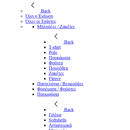
Back
Όλη η Ένδυση
Όλες οι Τσάντες
Μπλούζες / Ζακέτες
Back
T-shirt
Polo
Πουκάμισα
Φούτερ
Πουλόβερ
Ζακέτες
Fleece
Παντελόνια / Βερμούδες
Φορέματα / Φούστες
Πανωφόρια
Back
Γιλέκα
Softshells
Αντιανεμικά