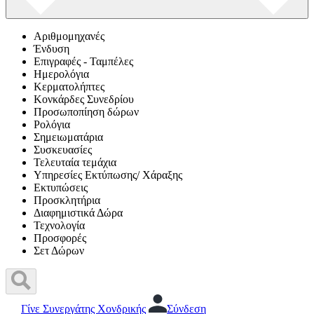
Αριθμομηχανές
Ένδυση
Επιγραφές - Ταμπέλες
Ημερολόγια
Κερματολήπτες
Κονκάρδες Συνεδρίου
Προσωποπίηση δώρων
Ρολόγια
Σημειωματάρια
Συσκευασίες
Τελευταία τεμάχια
Υπηρεσίες Εκτύπωσης/ Χάραξης
Εκτυπώσεις
Προσκλητήρια
Διαφημιστικά Δώρα
Τεχνολογία
Προσφορές
Σετ Δώρων
Γίνε Συνεργάτης Χονδρικής
Σύνδεση