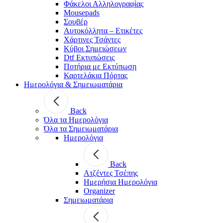
Φάκελοι Αλληλογραφίας
Mousepads
Σουβέρ
Αυτοκόλλητα – Ετικέτες
Χάρτινες Τσάντες
Κύβοι Σημειώσεων
Dtf Εκτυπώσεις
Ποτήρια με Εκτύπωση
Καρτελάκια Πόρτας
Ημερολόγια & Σημειωματάρια
Back
Όλα τα Ημερολόγια
Όλα τα Σημειωματάρια
Ημερολόγια
Back
Ατζέντες Τσέπης
Ημερήσια Ημερολόγια
Organizer
Σημειωματάρια