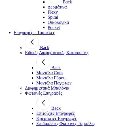
Back
Δερμάτινα
Flexy
Spiral
Οικολογικά
Pocket
Επιγραφές – Ταμπέλες
Back
Ειδικές Διαφημιστικές Κατασκευές
Back
Μοντέλα Cups
Μοντέλα Γύρου
Μοντέλα Παγωτών
Διαφημιστικά Μπαλόνια
Φωτεινές Επιγραφές
Back
Επιτοίχιες Επιγραφές
Κρεμαστές Επιγραφές
Επιδαπέδιες Φωτεινές Ταμπέλες