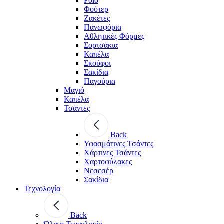
Polo
Φούτερ
Ζακέτες
Πανωφόρια
Αθλητικές Φόρμες
Σορτσάκια
Καπέλα
Σκούφοι
Σακίδια
Παγούρια
Μαγιό
Καπέλα
Τσάντες
Back
Υφασμάτινες Τσάντες
Χάρτινες Τσάντες
Χαρτοφύλακες
Νεσεσέρ
Σακίδια
Τεχνολογία
Back